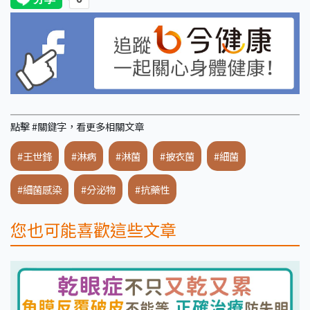
點擊 #關鍵字，看更多相關文章
#王世鋒
#淋病
#淋菌
#披衣菌
#細菌
#細菌感染
#分泌物
#抗藥性
您也可能喜歡這些文章