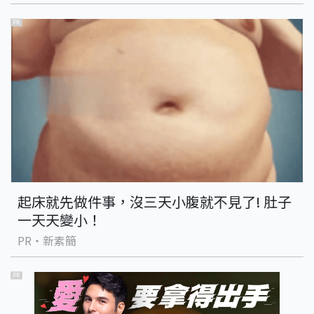
PR
起床就先做件事，沒三天小腹就不見了! 肚子
一天天變小！
PR・新素簡
PR