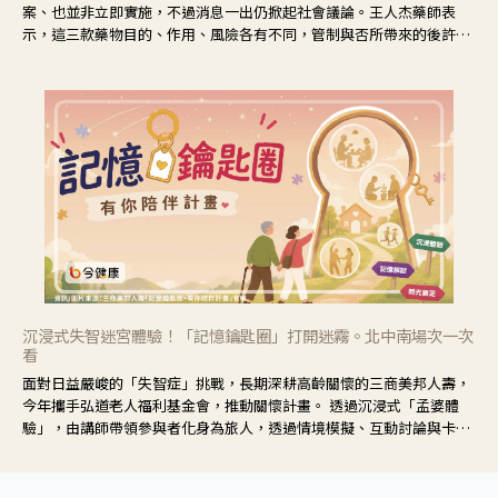
案、也並非立即實施，不過消息一出仍掀起社會議論。王人杰藥師表
示，這三款藥物目的、作用、風險各有不同，管制與否所帶來的後許影
響也不同，可先了解其特性。
沉浸式失智迷宮體驗！「記憶鑰匙圈」打開迷霧。北中南場次一次
看
面對日益嚴峻的「失智症」挑戰，長期深耕高齡關懷的三商美邦人壽，
今年攜手弘道老人福利基金會，推動關懷計畫。 透過沉浸式「孟婆體
驗」，由講師帶領參與者化身為旅人，透過情境模擬、互動討論與卡牌
推理等，讓參與者親身感受失智症者在記憶迷宮中面臨的混亂、判斷困
難與生活挑戰。