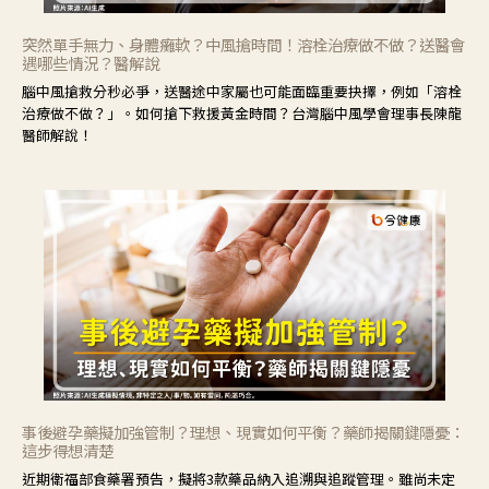
突然單手無力、身體癱軟？中風搶時間！溶栓治療做不做？送醫會
遇哪些情況？醫解說
腦中風搶救分秒必爭，送醫途中家屬也可能面臨重要抉擇，例如「溶栓
治療做不做？」。如何搶下救援黃金時間？台灣腦中風學會理事長陳龍
醫師解說！
事後避孕藥擬加強管制？理想、現實如何平衡？藥師揭關鍵隱憂：
這步得想清楚
近期衛福部食藥署預告，擬將3款藥品納入追溯與追蹤管理。雖尚未定