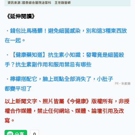
《延伸閱讀》
．錢包比馬桶髒！避免細菌感染，別和這3種東西放
在一起。
．【健康藥知道】抗生素小知識：發霉竟是細菌殺
手？抗生素副作用和服用禁忌有哪些
．檸檬搭配它，臉上斑點全部消失了，小肚子
PR・新素簡
都變平坦了
以上新聞文字、照片皆屬《今健康》版權所有，非授
權合作媒體，禁止任何網站、媒體、論壇引用及改
寫。