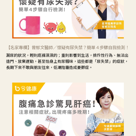
【名家專欄】曾郁文醫師／懷疑有尿失禁？簡單４步驟自我檢測！
漏尿的狀況，輕則底褲濕濕的；重則影響到生活，排斥性行為、無法出
遠門、放棄運動，甚至怕身上有尿騷味，這些都是「尿失禁」的症狀，
長期下來不敢與朋友往來，低潮陰霾造成憂鬱症。