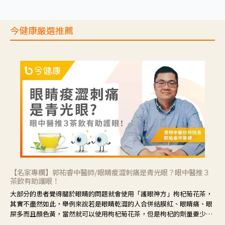
今健康嚴選推薦
【名家專欄】郭祐睿中醫師/眼睛痠澀刺痛是青光眼？眼中醫推３
茶飲有助護眼！
大部分的患者覺得關於眼睛的問題就會使用「護眼神方」枸杞菊花茶，
其實不盡然如此，舉例來說若是眼睛乾澀的人合併結膜紅、眼睛痛、眼
屎多而且顏色黃，當然就可以使用枸杞菊花茶，但是枸杞的劑量要少，
菊花的劑量要多；若是有以上症狀以外，眼睛還會有灼熱感，眼屎多到