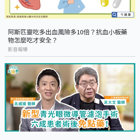
阿斯匹靈吃多出血風險多10倍？抗血小板藥
物怎麼吃才安全？
影音報導