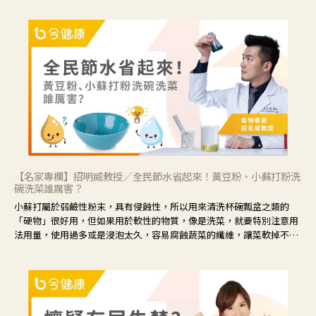
會「牽絲」，也就是水樣分泌物增加，這樣就是感染性結膜炎了，這時
候就要使用菊花、金銀花來治療；假如單純的眼睛乾澀，結膜沒有紅，
眼睛周圍沒有眼屎，這種情況是屬於「陰虛」，就可以使用枸杞、蓮
藕、麥門冬、山藥等比較滋潤的藥材，效果就更顯著。
【名家專欄】招明威教授／全民節水省起來！黃豆粉、小蘇打粉洗
碗洗菜誰厲害？
小蘇打屬於弱鹼性粉末，具有侵蝕性，所以用來清洗杯碗瓢盆之類的
「硬物」很好用，但如果用於軟性的物質，像是洗菜，就要特別注意用
法用量，使用過多或是浸泡太久，容易腐蝕蔬菜的纖維，讓菜軟掉不清
脆。