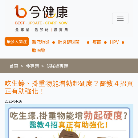
最多人關注
新冠肺炎
肺炎鏈球菌
疫苗
HPV
膽固醇
首頁
今專題
泌尿道專題
吃生蠔、掛重物能增勃起硬度？醫教４招真
正有助強化！
2021-04-16