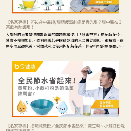
【名家專欄】郭祐睿中醫師/眼睛痠澀刺痛是青光眼？眼中醫推３
茶飲有助護眼！
大部分的患者覺得關於眼睛的問題就會使用「護眼神方」枸杞菊花茶，
其實不盡然如此，舉例來說若是眼睛乾澀的人合併結膜紅、眼睛痛、眼
屎多而且顏色黃，當然就可以使用枸杞菊花茶，但是枸杞的劑量要少，
菊花的劑量要多；若是有以上症狀以外，眼睛還會有灼熱感，眼屎多到
會「牽絲」，也就是水樣分泌物增加，這樣就是感染性結膜炎了，這時
候就要使用菊花、金銀花來治療；假如單純的眼睛乾澀，結膜沒有紅，
眼睛周圍沒有眼屎，這種情況是屬於「陰虛」，就可以使用枸杞、蓮
藕、麥門冬、山藥等比較滋潤的藥材，效果就更顯著。
【名家專欄】招明威教授／全民節水省起來！黃豆粉、小蘇打粉洗
碗洗菜誰厲害？