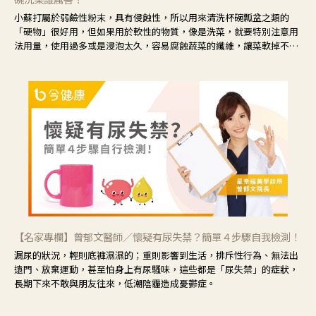
小蘇打屬於弱鹼性粉末，具有侵蝕性，所以用來清洗杯碗瓢盆之類的
「硬物」很好用，但如果用於軟性的物質，像是洗菜，就要特別注意用
法用量，使用過多或是浸泡太久，容易腐蝕蔬菜的纖維，讓菜軟掉不清
脆。
【名家專欄】曾郁文醫師／懷疑有尿失禁？簡單４步驟自我檢測！
漏尿的狀況，輕則底褲濕濕的；重則影響到生活，排斥性行為、無法出
遠門、放棄運動，甚至怕身上有尿騷味，這些都是「尿失禁」的症狀，
長期下來不敢與朋友往來，低潮陰霾造成憂鬱症。