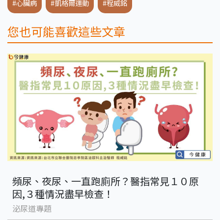
#心臟病
#凱格爾運動
#程威銘
您也可能喜歡這些文章
頻尿、夜尿、一直跑廁所？醫指常見１０原
因,３種情況盡早檢查！
泌尿道專題