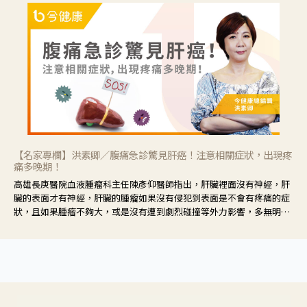
【名家專欄】洪素卿／腹痛急診驚見肝癌！注意相關症狀，出現疼
痛多晚期！
高雄長庚醫院血液腫瘤科主任陳彥仰醫師指出，肝臟裡面沒有神經，肝
臟的表面才有神經，肝臟的腫瘤如果沒有侵犯到表面是不會有疼痛的症
狀，且如果腫瘤不夠大，或是沒有遭到劇烈碰撞等外力影響，多無明顯
症狀，一旦患者出現疲勞、食慾不振、體重減輕、上腹部悶痛、肝功能
異常、黃疸、腹部腫大、甚至上腸胃道出血、吐血等肝癌臨床症狀，多
數已是晚期。