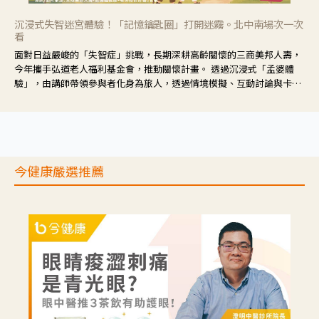
沉浸式失智迷宮體驗！「記憶鑰匙圈」打開迷霧。北中南場次一次
看
面對日益嚴峻的「失智症」挑戰，長期深耕高齡關懷的三商美邦人壽，
今年攜手弘道老人福利基金會，推動關懷計畫。 透過沉浸式「孟婆體
驗」，由講師帶領參與者化身為旅人，透過情境模擬、互動討論與卡牌
推理等，讓參與者親身感受失智症者在記憶迷宮中面臨的混亂、判斷困
難與生活挑戰。
今健康嚴選推薦