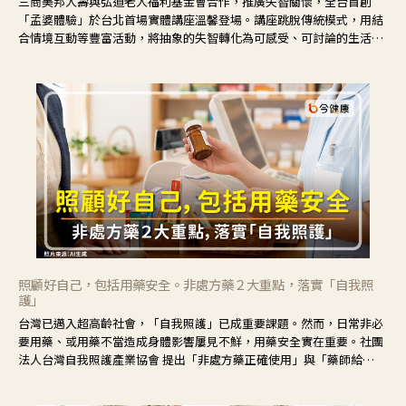
三商美邦人壽與弘道老人福利基金會合作，推廣失智關懷，全台首創
「孟婆體驗」於台北首場實體講座溫馨登場。講座跳脫傳統模式，用結
合情境互動等豐富活動，將抽象的失智轉化為可感受、可討論的生活情
境，並引導民眾在家人開始出現改變時，以理解取代責備、以耐心回應
不安。
照顧好自己，包括用藥安全。非處方藥２大重點，落實「自我照
護」
台灣已邁入超高齡社會，「自我照護」已成重要課題。然而，日常非必
要用藥、或用藥不當造成身體影響屢見不鮮，用藥安全實在重要。社團
法人台灣自我照護產業協會 提出「非處方藥正確使用」與「藥師給
力」，鼓勵民眾建立安全且正確的自我照護習慣。