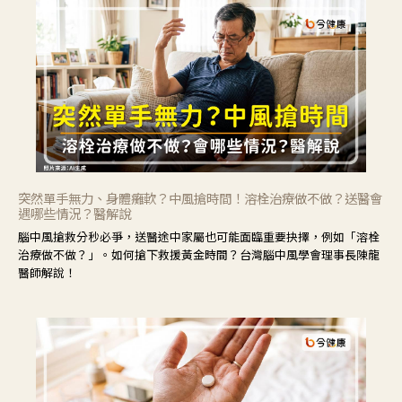
突然單手無力、身體癱軟？中風搶時間！溶栓治療做不做？送醫會
遇哪些情況？醫解說
腦中風搶救分秒必爭，送醫途中家屬也可能面臨重要抉擇，例如「溶栓
治療做不做？」。如何搶下救援黃金時間？台灣腦中風學會理事長陳龍
醫師解說！