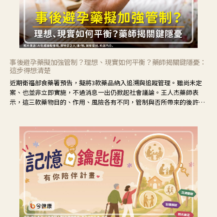
事後避孕藥擬加強管制？理想、現實如何平衡？藥師揭關鍵隱憂：
這步得想清楚
近期衛福部食藥署預告，擬將3款藥品納入追溯與追蹤管理。雖尚未定
案、也並非立即實施，不過消息一出仍掀起社會議論。王人杰藥師表
示，這三款藥物目的、作用、風險各有不同，管制與否所帶來的後許影
響也不同，可先了解其特性。