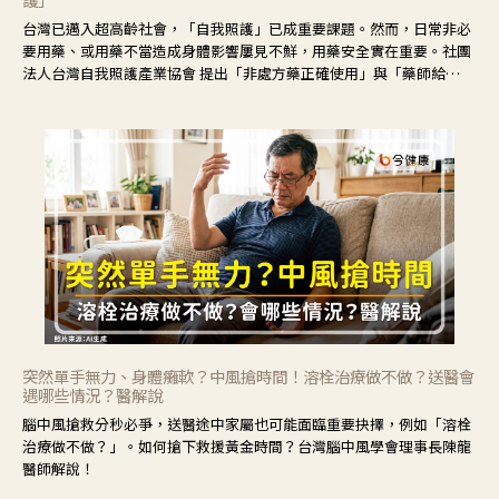
台灣已邁入超高齡社會，「自我照護」已成重要課題。然而，日常非必
要用藥、或用藥不當造成身體影響屢見不鮮，用藥安全實在重要。社團
法人台灣自我照護產業協會 提出「非處方藥正確使用」與「藥師給
力」，鼓勵民眾建立安全且正確的自我照護習慣。
突然單手無力、身體癱軟？中風搶時間！溶栓治療做不做？送醫會
遇哪些情況？醫解說
腦中風搶救分秒必爭，送醫途中家屬也可能面臨重要抉擇，例如「溶栓
治療做不做？」。如何搶下救援黃金時間？台灣腦中風學會理事長陳龍
醫師解說！