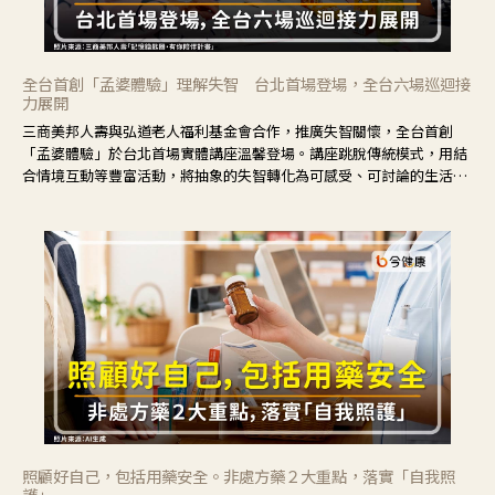
全台首創「孟婆體驗」理解失智 台北首場登場，全台六場巡迴接
力展開
三商美邦人壽與弘道老人福利基金會合作，推廣失智關懷，全台首創
「孟婆體驗」於台北首場實體講座溫馨登場。講座跳脫傳統模式，用結
合情境互動等豐富活動，將抽象的失智轉化為可感受、可討論的生活情
境，並引導民眾在家人開始出現改變時，以理解取代責備、以耐心回應
不安。
照顧好自己，包括用藥安全。非處方藥２大重點，落實「自我照
護」