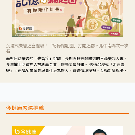
沉浸式失智迷宮體驗！「記憶鑰匙圈」打開迷霧。北中南場次一次
看
面對日益嚴峻的「失智症」挑戰，長期深耕高齡關懷的三商美邦人壽，
今年攜手弘道老人福利基金會，推動關懷計畫。 透過沉浸式「孟婆體
驗」，由講師帶領參與者化身為旅人，透過情境模擬、互動討論與卡牌
推理等，讓參與者親身感受失智症者在記憶迷宮中面臨的混亂、判斷困
難與生活挑戰。
今健康嚴選推薦