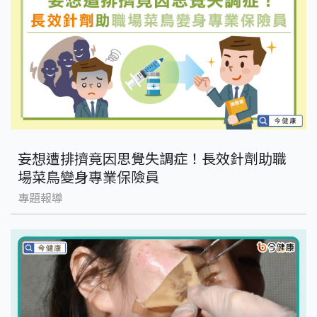
妄想遭排擠竟因思覺失調症！長效針劑助職
場菜鳥變身專業保險員
專題報導