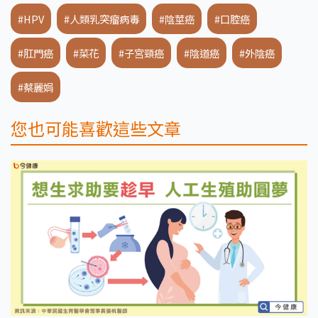
#HPV
#人類乳突瘤病毒
#陰莖癌
#口腔癌
#肛門癌
#菜花
#子宮頸癌
#陰道癌
#外陰癌
#蔡麗娟
您也可能喜歡這些文章