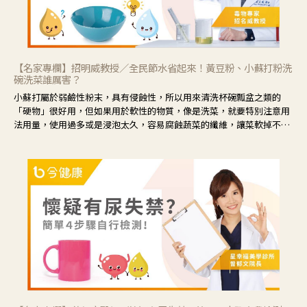
【名家專欄】招明威教授／全民節水省起來！黃豆粉、小蘇打粉洗
碗洗菜誰厲害？
小蘇打屬於弱鹼性粉末，具有侵蝕性，所以用來清洗杯碗瓢盆之類的
「硬物」很好用，但如果用於軟性的物質，像是洗菜，就要特別注意用
法用量，使用過多或是浸泡太久，容易腐蝕蔬菜的纖維，讓菜軟掉不清
脆。