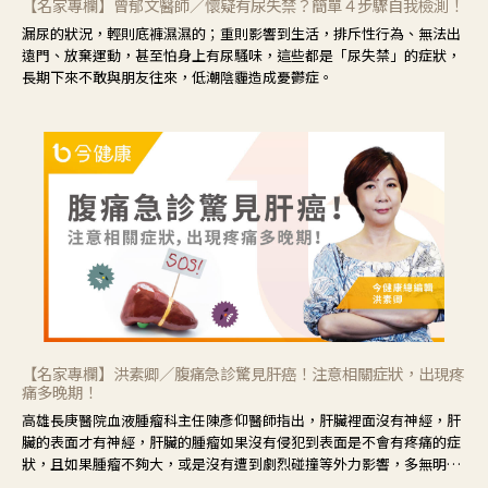
【名家專欄】曾郁文醫師／懷疑有尿失禁？簡單４步驟自我檢測！
漏尿的狀況，輕則底褲濕濕的；重則影響到生活，排斥性行為、無法出
遠門、放棄運動，甚至怕身上有尿騷味，這些都是「尿失禁」的症狀，
長期下來不敢與朋友往來，低潮陰霾造成憂鬱症。
【名家專欄】洪素卿／腹痛急診驚見肝癌！注意相關症狀，出現疼
痛多晚期！
高雄長庚醫院血液腫瘤科主任陳彥仰醫師指出，肝臟裡面沒有神經，肝
臟的表面才有神經，肝臟的腫瘤如果沒有侵犯到表面是不會有疼痛的症
狀，且如果腫瘤不夠大，或是沒有遭到劇烈碰撞等外力影響，多無明顯
症狀，一旦患者出現疲勞、食慾不振、體重減輕、上腹部悶痛、肝功能