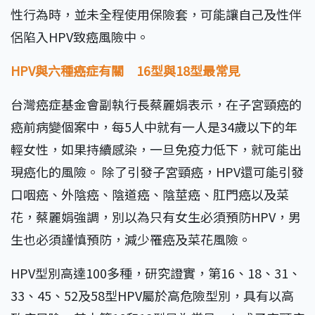
性行為時，並未全程使用保險套，可能讓自己及性伴
侶陷入HPV致癌風險中。
HPV與六種癌症有關 16型與18型最常見
台灣癌症基金會副執行長蔡麗娟表示，在子宮頸癌的
癌前病變個案中，每5人中就有一人是34歲以下的年
輕女性，如果持續感染，一旦免疫力低下，就可能出
現癌化的風險。 除了引發子宮頸癌，HPV還可能引發
口咽癌、外陰癌、陰道癌、陰莖癌、肛門癌以及菜
花，蔡麗娟強調，別以為只有女生必須預防HPV，男
生也必須謹慎預防，減少罹癌及菜花風險。
HPV型別高達100多種，研究證實，第16、18、31、
33、45、52及58型HPV屬於高危險型別，具有以高