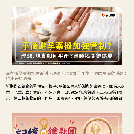
事後避孕藥擬加強管制？理想、現實如何平衡？藥師揭關鍵隱憂：
這步得想清楚
近期衛福部食藥署預告，擬將3款藥品納入追溯與追蹤管理。雖尚未定
案、也並非立即實施，不過消息一出仍掀起社會議論。王人杰藥師表
示，這三款藥物目的、作用、風險各有不同，管制與否所帶來的後許影
響也不同，可先了解其特性。