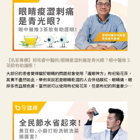
【名家專欄】郭祐睿中醫師/眼睛痠澀刺痛是青光眼？眼中醫推３
茶飲有助護眼！
大部分的患者覺得關於眼睛的問題就會使用「護眼神方」枸杞菊花茶，
其實不盡然如此，舉例來說若是眼睛乾澀的人合併結膜紅、眼睛痛、眼
屎多而且顏色黃，當然就可以使用枸杞菊花茶，但是枸杞的劑量要少，
菊花的劑量要多；若是有以上症狀以外，眼睛還會有灼熱感，眼屎多到
會「牽絲」，也就是水樣分泌物增加，這樣就是感染性結膜炎了，這時
候就要使用菊花、金銀花來治療；假如單純的眼睛乾澀，結膜沒有紅，
眼睛周圍沒有眼屎，這種情況是屬於「陰虛」，就可以使用枸杞、蓮
藕、麥門冬、山藥等比較滋潤的藥材，效果就更顯著。