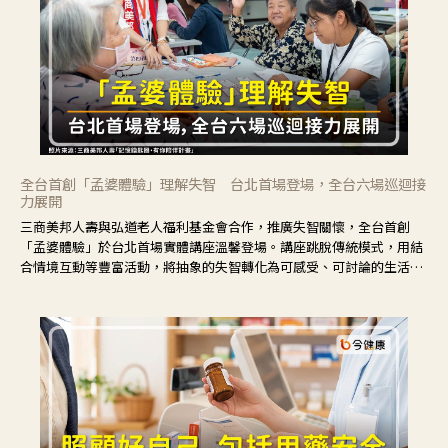
全台首創「孟婆體驗」理解失智 台北首場登場，全台六場巡迴接
力展開
三商美邦人壽與弘道老人福利基金會合作，推廣失智關懷，全台首創
「孟婆體驗」於台北首場實體講座溫馨登場。講座跳脫傳統模式，用結
合情境互動等豐富活動，將抽象的失智轉化為可感受、可討論的生活情
境，並引導民眾在家人開始出現改變時，以理解取代責備、以耐心回應
不安。