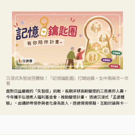
響也不同，可先了解其特性。
沉浸式失智迷宮體驗！「記憶鑰匙圈」打開迷霧。北中南場次一次
看
面對日益嚴峻的「失智症」挑戰，長期深耕高齡關懷的三商美邦人壽，
今年攜手弘道老人福利基金會，推動關懷計畫。 透過沉浸式「孟婆體
驗」，由講師帶領參與者化身為旅人，透過情境模擬、互動討論與卡牌
推理等，讓參與者親身感受失智症者在記憶迷宮中面臨的混亂、判斷困
難與生活挑戰。