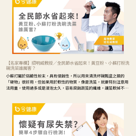
眼睛周圍沒有眼屎，這種情況是屬於「陰虛」，就可以使用枸杞、蓮
藕、麥門冬、山藥等比較滋潤的藥材，效果就更顯著。
【名家專欄】招明威教授／全民節水省起來！黃豆粉、小蘇打粉洗
碗洗菜誰厲害？
小蘇打屬於弱鹼性粉末，具有侵蝕性，所以用來清洗杯碗瓢盆之類的
「硬物」很好用，但如果用於軟性的物質，像是洗菜，就要特別注意用
法用量，使用過多或是浸泡太久，容易腐蝕蔬菜的纖維，讓菜軟掉不清
脆。