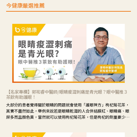
今健康嚴選推薦
【名家專欄】郭祐睿中醫師/眼睛痠澀刺痛是青光眼？眼中醫推３
茶飲有助護眼！
大部分的患者覺得關於眼睛的問題就會使用「護眼神方」枸杞菊花茶，
其實不盡然如此，舉例來說若是眼睛乾澀的人合併結膜紅、眼睛痛、眼
屎多而且顏色黃，當然就可以使用枸杞菊花茶，但是枸杞的劑量要少，
菊花的劑量要多；若是有以上症狀以外，眼睛還會有灼熱感，眼屎多到
會「牽絲」，也就是水樣分泌物增加，這樣就是感染性結膜炎了，這時
候就要使用菊花、金銀花來治療；假如單純的眼睛乾澀，結膜沒有紅，