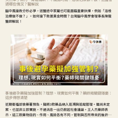
遇哪些情況？醫解說
腦中風搶救分秒必爭，送醫途中家屬也可能面臨重要抉擇，例如「溶栓
治療做不做？」。如何搶下救援黃金時間？台灣腦中風學會理事長陳龍
醫師解說！
事後避孕藥擬加強管制？理想、現實如何平衡？藥師揭關鍵隱憂：
這步得想清楚
近期衛福部食藥署預告，擬將3款藥品納入追溯與追蹤管理。雖尚未定
案、也並非立即實施，不過消息一出仍掀起社會議論。王人杰藥師表
示，這三款藥物目的、作用、風險各有不同，管制與否所帶來的後許影