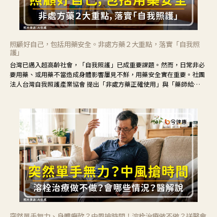
照顧好自己，包括用藥安全。非處方藥２大重點，落實「自我照
護」
台灣已邁入超高齡社會，「自我照護」已成重要課題。然而，日常非必
要用藥、或用藥不當造成身體影響屢見不鮮，用藥安全實在重要。社團
法人台灣自我照護產業協會 提出「非處方藥正確使用」與「藥師給
力」，鼓勵民眾建立安全且正確的自我照護習慣。
突然單手無力、身體癱軟？中風搶時間！溶栓治療做不做？送醫會