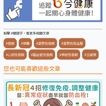
點擊 #關鍵字，看更多相關文章
#昏厥
#頭暈
#姿勢性昏厥
#姿勢性低血壓
#心因性昏厥
#腦血管性昏厥
#神經性昏厥
#王威傑
您也可能喜歡這些文章