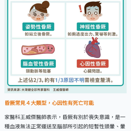
昏厥常見４大類型，心因性有死亡可能
家醫科王威傑醫師表示，昏厥有別於喪失意識，是一
種血液無法正常運送至腦部所引起的短暫性頭暈、暈