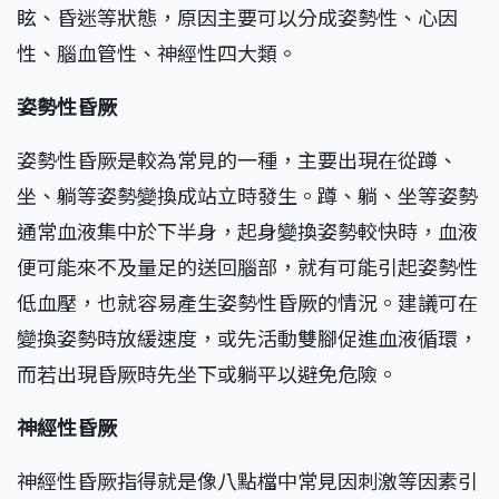
眩、昏迷等狀態，原因主要可以分成姿勢性、心因
性、腦血管性、神經性四大類。
姿勢性昏厥
姿勢性昏厥是較為常見的一種，主要出現在從蹲、
坐、躺等姿勢變換成站立時發生。蹲、躺、坐等姿勢
通常血液集中於下半身，起身變換姿勢較快時，血液
便可能來不及量足的送回腦部，就有可能引起姿勢性
低血壓，也就容易產生姿勢性昏厥的情況。建議可在
變換姿勢時放緩速度，或先活動雙腳促進血液循環，
而若出現昏厥時先坐下或躺平以避免危險。
神經性昏厥
神經性昏厥指得就是像八點檔中常見因刺激等因素引