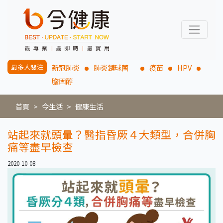
最多人關注
新冠肺炎
肺炎鏈球菌
疫苗
HPV
膽固醇
首頁
今生活
健康生活
站起來就頭暈？醫指昏厥４大類型，合併胸
痛等盡早檢查
2020-10-08