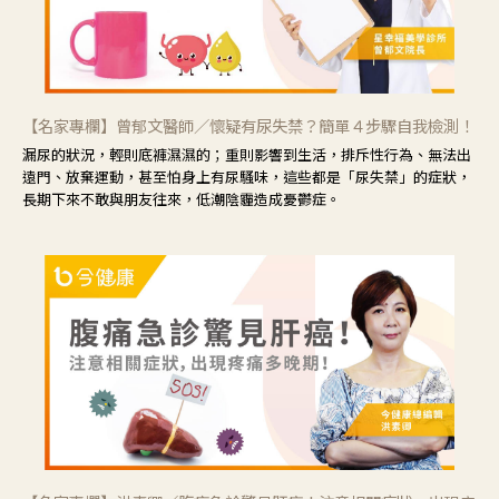
【名家專欄】曾郁文醫師／懷疑有尿失禁？簡單４步驟自我檢測！
漏尿的狀況，輕則底褲濕濕的；重則影響到生活，排斥性行為、無法出
遠門、放棄運動，甚至怕身上有尿騷味，這些都是「尿失禁」的症狀，
長期下來不敢與朋友往來，低潮陰霾造成憂鬱症。