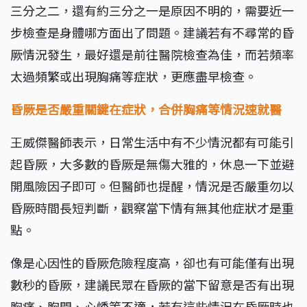
三分之二，還有約三分之一是原因不明的，需要近一
步檢查是身體哪方面出了問題。建議若有不尋常的昏
厥情況發生，最好還是前往醫院檢查為佳，而若頻率
太過頻繁或出現胸痛等症狀，更應盡早檢查。
昏厥是否嚴重關鍵在症狀，合併胸痛等情況速就醫
王威傑醫師表示，日常生活中有不少情況都有可能引
起昏厥，大多數的昏厥是無傷大雅的，休息一下並避
開風險因子即可。但醫師也提醒，情況是否嚴重勿以
昏厥時間長短判斷，觀察當下情有無其他症狀才是重
點。
像是心因性的昏厥危險程度高，卻也有可能僅有出現
數秒的昏厥，建議民眾在昏厥的當下留意是否有出現
胸痛、胸悶、心悸等不適，若有這些情況在昏厥時也