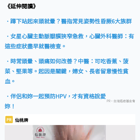
《延伸閱讀》
．蹲下站起來頭就暈？醫指常見姿勢性昏厥6大族群
．女星心臟主動脈瓣膜狹窄急救，心臟外科醫師：有
這些症狀盡早就醫檢查。
．時常頭暈、頭痛如何改善？中醫：可吃香蕉、菠
菜、堅果等。起因是關鍵，婦女、長者留意慢性貧
血。
．伴侶和妳一起預防HPV，才有資格說愛
PR・台灣癌症基金會
妳！
PR
仙桃牌