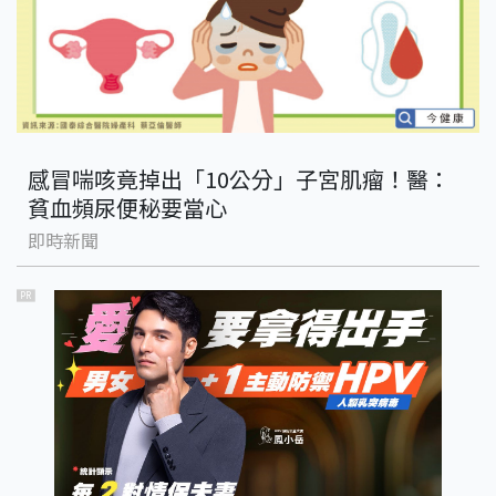
感冒喘咳竟掉出「10公分」子宮肌瘤！醫：
貧血頻尿便秘要當心
即時新聞
PR