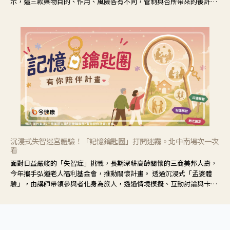
示，這三款藥物目的、作用、風險各有不同，管制與否所帶來的後許影
響也不同，可先了解其特性。
沉浸式失智迷宮體驗！「記憶鑰匙圈」打開迷霧。北中南場次一次
看
面對日益嚴峻的「失智症」挑戰，長期深耕高齡關懷的三商美邦人壽，
今年攜手弘道老人福利基金會，推動關懷計畫。 透過沉浸式「孟婆體
驗」，由講師帶領參與者化身為旅人，透過情境模擬、互動討論與卡牌
推理等，讓參與者親身感受失智症者在記憶迷宮中面臨的混亂、判斷困
難與生活挑戰。