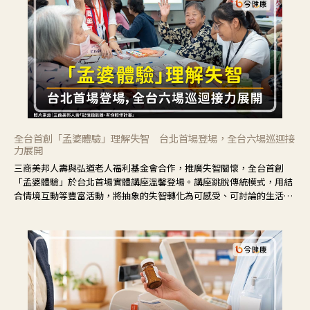
全台首創「孟婆體驗」理解失智 台北首場登場，全台六場巡迴接
力展開
三商美邦人壽與弘道老人福利基金會合作，推廣失智關懷，全台首創
「孟婆體驗」於台北首場實體講座溫馨登場。講座跳脫傳統模式，用結
合情境互動等豐富活動，將抽象的失智轉化為可感受、可討論的生活情
境，並引導民眾在家人開始出現改變時，以理解取代責備、以耐心回應
不安。