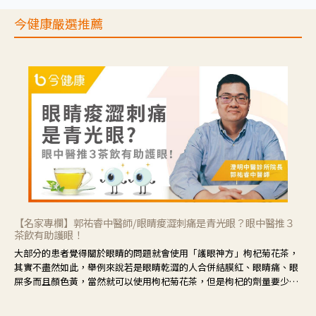
今健康嚴選推薦
【名家專欄】郭祐睿中醫師/眼睛痠澀刺痛是青光眼？眼中醫推３
茶飲有助護眼！
大部分的患者覺得關於眼睛的問題就會使用「護眼神方」枸杞菊花茶，
其實不盡然如此，舉例來說若是眼睛乾澀的人合併結膜紅、眼睛痛、眼
屎多而且顏色黃，當然就可以使用枸杞菊花茶，但是枸杞的劑量要少，
菊花的劑量要多；若是有以上症狀以外，眼睛還會有灼熱感，眼屎多到
會「牽絲」，也就是水樣分泌物增加，這樣就是感染性結膜炎了，這時