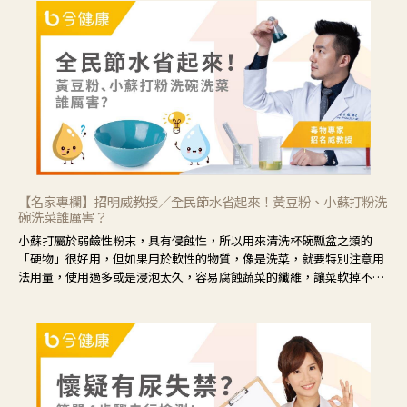
候就要使用菊花、金銀花來治療；假如單純的眼睛乾澀，結膜沒有紅，
眼睛周圍沒有眼屎，這種情況是屬於「陰虛」，就可以使用枸杞、蓮
藕、麥門冬、山藥等比較滋潤的藥材，效果就更顯著。
【名家專欄】招明威教授／全民節水省起來！黃豆粉、小蘇打粉洗
碗洗菜誰厲害？
小蘇打屬於弱鹼性粉末，具有侵蝕性，所以用來清洗杯碗瓢盆之類的
「硬物」很好用，但如果用於軟性的物質，像是洗菜，就要特別注意用
法用量，使用過多或是浸泡太久，容易腐蝕蔬菜的纖維，讓菜軟掉不清
脆。