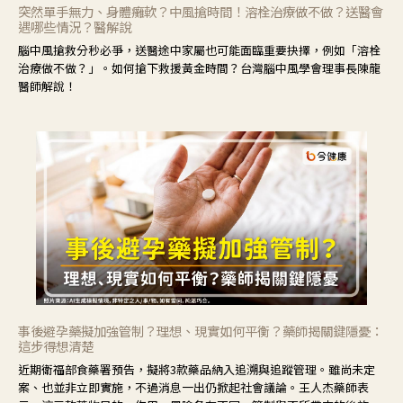
突然單手無力、身體癱軟？中風搶時間！溶栓治療做不做？送醫會
遇哪些情況？醫解說
腦中風搶救分秒必爭，送醫途中家屬也可能面臨重要抉擇，例如「溶栓
治療做不做？」。如何搶下救援黃金時間？台灣腦中風學會理事長陳龍
醫師解說！
事後避孕藥擬加強管制？理想、現實如何平衡？藥師揭關鍵隱憂：
這步得想清楚
近期衛福部食藥署預告，擬將3款藥品納入追溯與追蹤管理。雖尚未定
案、也並非立即實施，不過消息一出仍掀起社會議論。王人杰藥師表