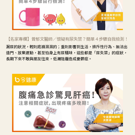
【名家專欄】曾郁文醫師／懷疑有尿失禁？簡單４步驟自我檢測！
漏尿的狀況，輕則底褲濕濕的；重則影響到生活，排斥性行為、無法出
遠門、放棄運動，甚至怕身上有尿騷味，這些都是「尿失禁」的症狀，
長期下來不敢與朋友往來，低潮陰霾造成憂鬱症。