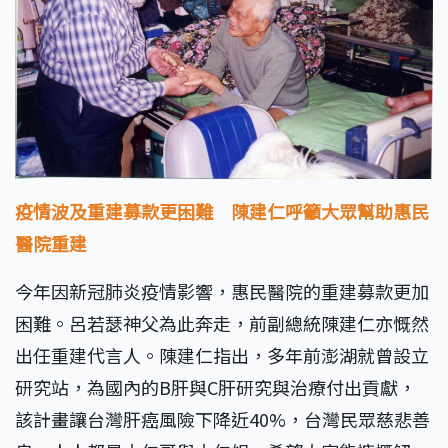
疫情波及重建募款更困難 陳建仁呼籲大眾幫助惠民
醫院重建
今年因新冠肺炎疫情影響，惠民醫院的重建募款更加
困難。呂若瑟神父為此奔走，前副總統陳建仁亦慨然
出任重建代言人。陳建仁指出，多年前澎湖就曾設立
研究站，為國內的B肝與C肝研究與治療付出貢獻，
該計畫讓台灣肝癌風險下降近40%，台灣民眾慈悲善