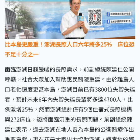
比本島更嚴重！澎湖長照人口六年將多25% 床位恐
不足十分之一
面臨澎湖日趨嚴峻的長照需求，前副總統陳建仁公開
呼籲，社會大眾加入幫助惠民醫院重建。由於離島人
口老化速度更甚本島，澎湖目前已有3800位失智失能
者，預計未來6年內失智失能長輩將多達4700人，比
例激增25%，然而澎湖總計僅有5個住宿式長照機構
與272床位，恐將面臨沉重的長照問題。前副總統陳
建仁表示，過去澎湖在地人曾為本島的公衛醫療作出
重要貢獻，現在正是大家出力協助澎湖，讓當地的鄉