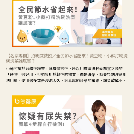
藕、麥門冬、山藥等比較滋潤的藥材，效果就更顯著。
【名家專欄】招明威教授／全民節水省起來！黃豆粉、小蘇打粉洗
碗洗菜誰厲害？
小蘇打屬於弱鹼性粉末，具有侵蝕性，所以用來清洗杯碗瓢盆之類的
「硬物」很好用，但如果用於軟性的物質，像是洗菜，就要特別注意用
法用量，使用過多或是浸泡太久，容易腐蝕蔬菜的纖維，讓菜軟掉不清
脆。