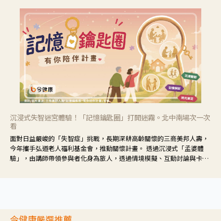
沉浸式失智迷宮體驗！「記憶鑰匙圈」打開迷霧。北中南場次一次
看
面對日益嚴峻的「失智症」挑戰，長期深耕高齡關懷的三商美邦人壽，
今年攜手弘道老人福利基金會，推動關懷計畫。 透過沉浸式「孟婆體
驗」，由講師帶領參與者化身為旅人，透過情境模擬、互動討論與卡牌
推理等，讓參與者親身感受失智症者在記憶迷宮中面臨的混亂、判斷困
難與生活挑戰。
今健康嚴選推薦