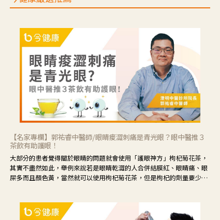
【名家專欄】郭祐睿中醫師/眼睛痠澀刺痛是青光眼？眼中醫推３
茶飲有助護眼！
大部分的患者覺得關於眼睛的問題就會使用「護眼神方」枸杞菊花茶，
其實不盡然如此，舉例來說若是眼睛乾澀的人合併結膜紅、眼睛痛、眼
屎多而且顏色黃，當然就可以使用枸杞菊花茶，但是枸杞的劑量要少，
菊花的劑量要多；若是有以上症狀以外，眼睛還會有灼熱感，眼屎多到
會「牽絲」，也就是水樣分泌物增加，這樣就是感染性結膜炎了，這時
候就要使用菊花、金銀花來治療；假如單純的眼睛乾澀，結膜沒有紅，
眼睛周圍沒有眼屎，這種情況是屬於「陰虛」，就可以使用枸杞、蓮