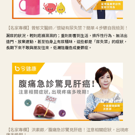
【名家專欄】曾郁文醫師／懷疑有尿失禁？簡單４步驟自我檢測！
漏尿的狀況，輕則底褲濕濕的；重則影響到生活，排斥性行為、無法出
遠門、放棄運動，甚至怕身上有尿騷味，這些都是「尿失禁」的症狀，
長期下來不敢與朋友往來，低潮陰霾造成憂鬱症。
【名家專欄】洪素卿／腹痛急診驚見肝癌！注意相關症狀，出現疼
痛多晚期！