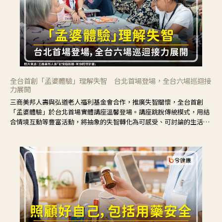
全台首創「孟婆體驗」理解失智 台北首場登場，全台六場巡迴接
力展開
三商美邦人壽與弘道老人福利基金會合作，推廣失智關懷，全台首創
「孟婆體驗」於台北首場實體講座溫馨登場。講座跳脫傳統模式，用結
合情境互動等豐富活動，將抽象的失智轉化為可感受、可討論的生活情
境，並引導民眾在家人開始出現改變時，以理解取代責備、以耐心回應
不安。