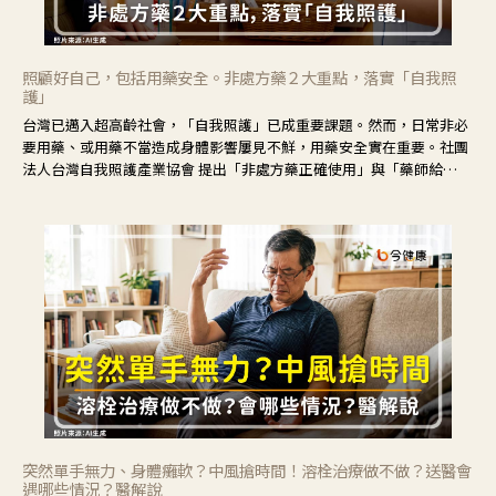
照顧好自己，包括用藥安全。非處方藥２大重點，落實「自我照
護」
台灣已邁入超高齡社會，「自我照護」已成重要課題。然而，日常非必
要用藥、或用藥不當造成身體影響屢見不鮮，用藥安全實在重要。社團
法人台灣自我照護產業協會 提出「非處方藥正確使用」與「藥師給
力」，鼓勵民眾建立安全且正確的自我照護習慣。
突然單手無力、身體癱軟？中風搶時間！溶栓治療做不做？送醫會
遇哪些情況？醫解說