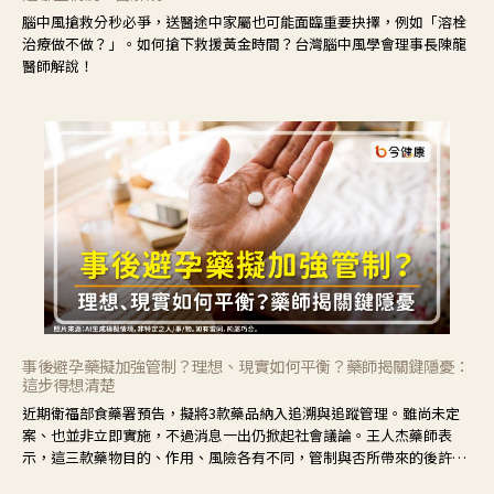
腦中風搶救分秒必爭，送醫途中家屬也可能面臨重要抉擇，例如「溶栓
治療做不做？」。如何搶下救援黃金時間？台灣腦中風學會理事長陳龍
醫師解說！
事後避孕藥擬加強管制？理想、現實如何平衡？藥師揭關鍵隱憂：
這步得想清楚
近期衛福部食藥署預告，擬將3款藥品納入追溯與追蹤管理。雖尚未定
案、也並非立即實施，不過消息一出仍掀起社會議論。王人杰藥師表
示，這三款藥物目的、作用、風險各有不同，管制與否所帶來的後許影
響也不同，可先了解其特性。