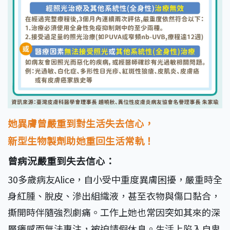
她異膚曾嚴重到對生活失去信心，
新型生物製劑助她重回生活常軌！
曾病況嚴重到失去信心：
30多歲病友Alice，自小受中重度異膚困擾，嚴重時全
身紅腫、脫皮、滲出組織液，甚至衣物與傷口黏合，
撕開時伴隨強烈劇痛。工作上她也常因突如其來的深
層癢感而無法專注，被迫請假休息。生活上陷入自卑