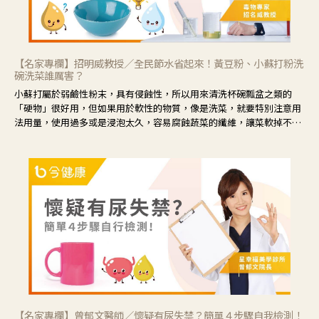
【名家專欄】招明威教授／全民節水省起來！黃豆粉、小蘇打粉洗
碗洗菜誰厲害？
小蘇打屬於弱鹼性粉末，具有侵蝕性，所以用來清洗杯碗瓢盆之類的
「硬物」很好用，但如果用於軟性的物質，像是洗菜，就要特別注意用
法用量，使用過多或是浸泡太久，容易腐蝕蔬菜的纖維，讓菜軟掉不清
脆。
【名家專欄】曾郁文醫師／懷疑有尿失禁？簡單４步驟自我檢測！