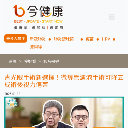
最多人關注
新冠肺炎
肺炎鏈球菌
疫苗
HPV
膽固醇
首頁
今好看
影音報導
青光眼手術新選擇！微導管濾泡手術可降五
成術後視力傷害
2026-01-19