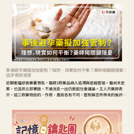
事後避孕藥擬加強管制？理想、現實如何平衡？藥師揭關鍵隱憂：
這步得想清楚
近期衛福部食藥署預告，擬將3款藥品納入追溯與追蹤管理。雖尚未定
案、也並非立即實施，不過消息一出仍掀起社會議論。王人杰藥師表
示，這三款藥物目的、作用、風險各有不同，管制與否所帶來的後許影
響也不同，可先了解其特性。