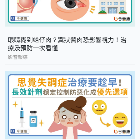
眼睛糊到蛤仔肉？翼狀贅肉恐影響視力！治
療及預防一次看懂
影音報導