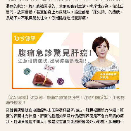
漏尿的狀況，輕則底褲濕濕的；重則影響到生活，排斥性行為、無法出
遠門、放棄運動，甚至怕身上有尿騷味，這些都是「尿失禁」的症狀，
長期下來不敢與朋友往來，低潮陰霾造成憂鬱症。
【名家專欄】洪素卿／腹痛急診驚見肝癌！注意相關症狀，出現疼
痛多晚期！
高雄長庚醫院血液腫瘤科主任陳彥仰醫師指出，肝臟裡面沒有神經，肝
臟的表面才有神經，肝臟的腫瘤如果沒有侵犯到表面是不會有疼痛的症
狀，且如果腫瘤不夠大，或是沒有遭到劇烈碰撞等外力影響，多無明顯
症狀，一旦患者出現疲勞、食慾不振、體重減輕、上腹部悶痛、肝功能