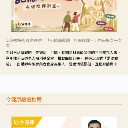
沉浸式失智迷宮體驗！「記憶鑰匙圈」打開迷霧。北中南場次一次
看
面對日益嚴峻的「失智症」挑戰，長期深耕高齡關懷的三商美邦人壽，
今年攜手弘道老人福利基金會，推動關懷計畫。 透過沉浸式「孟婆體
驗」，由講師帶領參與者化身為旅人，透過情境模擬、互動討論與卡牌
推理等，讓參與者親身感受失智症者在記憶迷宮中面臨的混亂、判斷困
難與生活挑戰。
今健康嚴選推薦