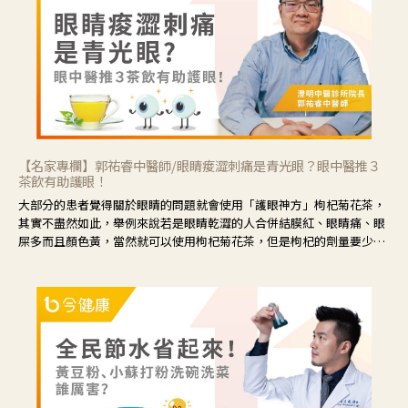
【名家專欄】郭祐睿中醫師/眼睛痠澀刺痛是青光眼？眼中醫推３
茶飲有助護眼！
大部分的患者覺得關於眼睛的問題就會使用「護眼神方」枸杞菊花茶，
其實不盡然如此，舉例來說若是眼睛乾澀的人合併結膜紅、眼睛痛、眼
屎多而且顏色黃，當然就可以使用枸杞菊花茶，但是枸杞的劑量要少，
菊花的劑量要多；若是有以上症狀以外，眼睛還會有灼熱感，眼屎多到
會「牽絲」，也就是水樣分泌物增加，這樣就是感染性結膜炎了，這時
候就要使用菊花、金銀花來治療；假如單純的眼睛乾澀，結膜沒有紅，
眼睛周圍沒有眼屎，這種情況是屬於「陰虛」，就可以使用枸杞、蓮
藕、麥門冬、山藥等比較滋潤的藥材，效果就更顯著。