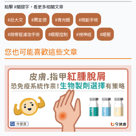
點擊 #關鍵字，看更多相關文章
#呂大文
#周宜德
#青光眼
#微創手術
#微導管濾泡手術
#眼壓控制
#視神經
#眼壓
您也可能喜歡這些文章