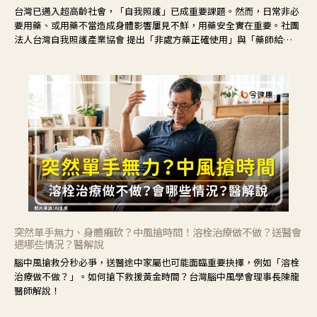
台灣已邁入超高齡社會，「自我照護」已成重要課題。然而，日常非必
要用藥、或用藥不當造成身體影響屢見不鮮，用藥安全實在重要。社團
法人台灣自我照護產業協會 提出「非處方藥正確使用」與「藥師給
力」，鼓勵民眾建立安全且正確的自我照護習慣。
突然單手無力、身體癱軟？中風搶時間！溶栓治療做不做？送醫會
遇哪些情況？醫解說
腦中風搶救分秒必爭，送醫途中家屬也可能面臨重要抉擇，例如「溶栓
治療做不做？」。如何搶下救援黃金時間？台灣腦中風學會理事長陳龍
醫師解說！