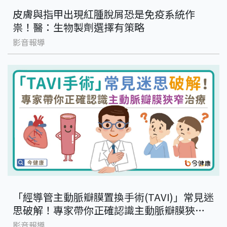
皮膚與指甲出現紅腫脫屑恐是免疫系統作
祟！醫：生物製劑選擇有策略
影音報導
「經導管主動脈瓣膜置換手術(TAVI)」常見迷
思破解！專家帶你正確認識主動脈瓣膜狹窄
治療
影音報導