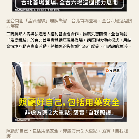
全台首創「孟婆體驗」理解失智 台北首場登場，全台六場巡迴接
力展開
三商美邦人壽與弘道老人福利基金會合作，推廣失智關懷，全台首創
「孟婆體驗」於台北首場實體講座溫馨登場。講座跳脫傳統模式，用結
合情境互動等豐富活動，將抽象的失智轉化為可感受、可討論的生活情
境，並引導民眾在家人開始出現改變時，以理解取代責備、以耐心回應
不安。
照顧好自己，包括用藥安全。非處方藥２大重點，落實「自我照
護」