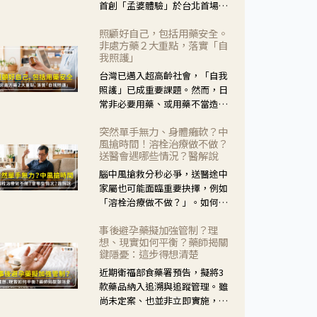
首創「孟婆體驗」於台北首場實
體講座溫馨登場。講座跳脫傳統
照顧好自己，包括用藥安全。
模式，用結合情境互動等豐富活
非處方藥２大重點，落實「自
動，將抽象的失智轉化為可感
我照護」
受、可討論的生活情境，並引導
台灣已邁入超高齡社會，「自我
民眾在家人開始出現改變時，以
照護」已成重要課題。然而，日
理解取代責備、以耐心回應不
常非必要用藥、或用藥不當造成
安。
身體影響屢見不鮮，用藥安全實
突然單手無力、身體癱軟？中
在重要。社團法人台灣自我照護
風搶時間！溶栓治療做不做？
產業協會 提出「非處方藥正確使
送醫會遇哪些情況？醫解說
用」與「藥師給力」，鼓勵民眾
腦中風搶救分秒必爭，送醫途中
建立安全且正確的自我照護習
家屬也可能面臨重要抉擇，例如
慣。
「溶栓治療做不做？」。如何搶
下救援黃金時間？台灣腦中風學
事後避孕藥擬加強管制？理
會理事長陳龍醫師解說！
想、現實如何平衡？藥師揭關
鍵隱憂：這步得想清楚
近期衛福部食藥署預告，擬將3
款藥品納入追溯與追蹤管理。雖
尚未定案、也並非立即實施，不
過消息一出仍掀起社會議論。王