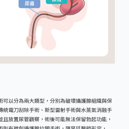
術可以分為兩大類型，分別為破壞攝護腺組織與保
傳統電刀刮除手術、新型雷射手術與水蒸氣消融手
並且放置尿管觀察，術後可能無法保留勃起功能，
術則有微創攝護腺拉開手術，陳昱廷醫師形容，