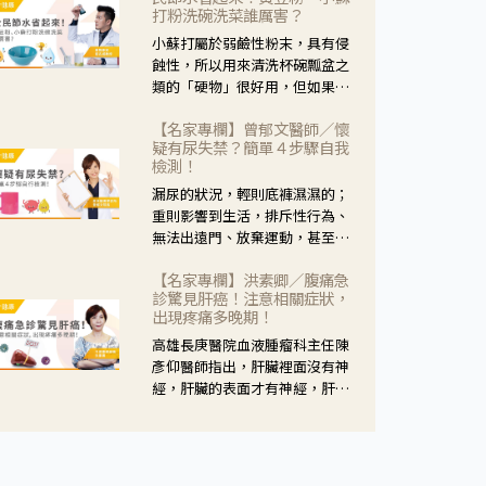
黃，當然就可以使用枸杞菊花
打粉洗碗洗菜誰厲害？
茶，但是枸杞的劑量要少，菊花
小蘇打屬於弱鹼性粉末，具有侵
的劑量要多；若是有以上症狀以
蝕性，所以用來清洗杯碗瓢盆之
外，眼睛還會有灼熱感，眼屎多
類的「硬物」很好用，但如果用
到會「牽絲」，也就是水樣分泌
於軟性的物質，像是洗菜，就要
物增加，這樣就是感染性結膜炎
【名家專欄】曾郁文醫師／懷
特別注意用法用量，使用過多或
了，這時候就要使用菊花、金銀
疑有尿失禁？簡單４步驟自我
是浸泡太久，容易腐蝕蔬菜的纖
花來治療；假如單純的眼睛乾
檢測！
維，讓菜軟掉不清脆。
澀，結膜沒有紅，眼睛周圍沒有
漏尿的狀況，輕則底褲濕濕的；
眼屎，這種情況是屬於「陰
重則影響到生活，排斥性行為、
虛」，就可以使用枸杞、蓮藕、
無法出遠門、放棄運動，甚至怕
麥門冬、山藥等比較滋潤的藥
身上有尿騷味，這些都是「尿失
材，效果就更顯著。
【名家專欄】洪素卿／腹痛急
禁」的症狀，長期下來不敢與朋
診驚見肝癌！注意相關症狀，
友往來，低潮陰霾造成憂鬱症。
出現疼痛多晚期！
高雄長庚醫院血液腫瘤科主任陳
彥仰醫師指出，肝臟裡面沒有神
經，肝臟的表面才有神經，肝臟
的腫瘤如果沒有侵犯到表面是不
會有疼痛的症狀，且如果腫瘤不
夠大，或是沒有遭到劇烈碰撞等
外力影響，多無明顯症狀，一旦