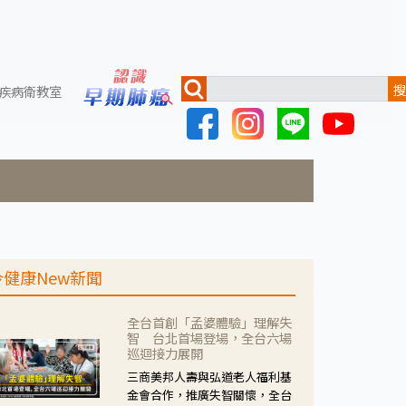
搜
疾病衛教室
今健康New新聞
全台首創「孟婆體驗」理解失
智 台北首場登場，全台六場
巡迴接力展開
三商美邦人壽與弘道老人福利基
金會合作，推廣失智關懷，全台