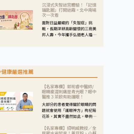
沉浸式失智迷宮體驗！「記憶
人杰藥師表示，這三款藥物目
鑰匙圈」打開迷霧。北中南場
的、作用、風險各有不同，管制
次一次看
與否所帶來的後許影響也不同，
面對日益嚴峻的「失智症」挑
可先了解其特性。
戰，長期深耕高齡關懷的三商美
邦人壽，今年攜手弘道老人福利
基金會，推動關懷計畫。 透過沉
浸式「孟婆體驗」，由講師帶領
參與者化身為旅人，透過情境模
擬、互動討論與卡牌推理等，讓
參與者親身感受失智症者在記憶
今健康嚴選推薦
迷宮中面臨的混亂、判斷困難與
生活挑戰。
【名家專欄】郭祐睿中醫師/
眼睛痠澀刺痛是青光眼？眼中
醫推３茶飲有助護眼！
大部分的患者覺得關於眼睛的問
題就會使用「護眼神方」枸杞菊
花茶，其實不盡然如此，舉例來
說若是眼睛乾澀的人合併結膜
【名家專欄】招明威教授／全
紅、眼睛痛、眼屎多而且顏色
民節水省起來！黃豆粉、小蘇