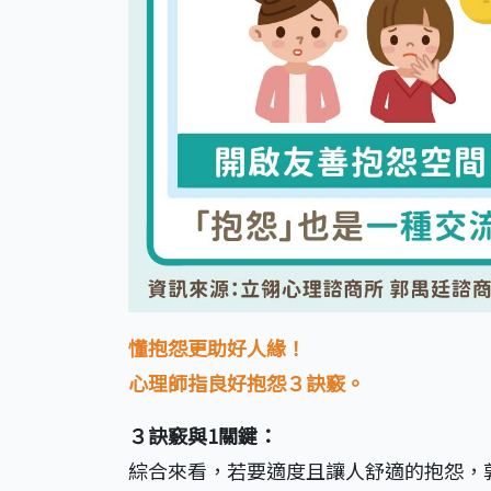
懂抱怨更助好人緣！
心理師指良好抱怨３訣竅。
３訣竅與1關鍵：
綜合來看，若要適度且讓人舒適的抱怨，