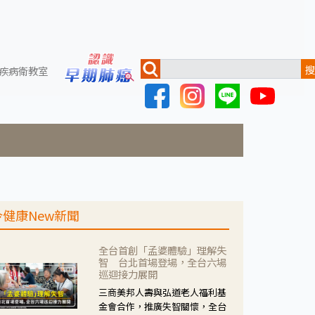
搜
疾病衛教室
今健康New新聞
全台首創「孟婆體驗」理解失
智 台北首場登場，全台六場
巡迴接力展開
三商美邦人壽與弘道老人福利基
金會合作，推廣失智關懷，全台