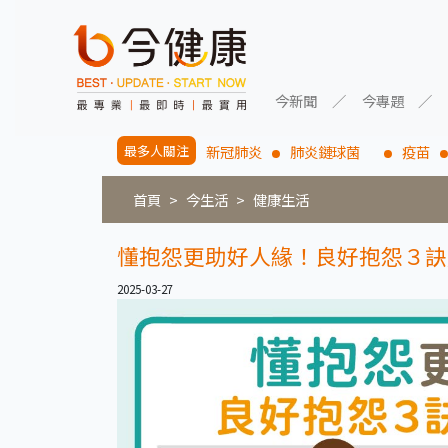
今新聞
今專題
最多人關注
新冠肺炎
肺炎鏈球菌
疫苗
首頁
今生活
健康生活
懂抱怨更助好人緣！良好抱怨３訣
2025-03-27