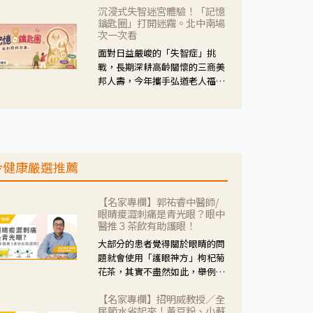
沉浸式失智迷宮體驗！「記憶
人杰藥師表示，這三款藥物目
鑰匙圈」打開迷霧。北中南場
的、作用、風險各有不同，管制
次一次看
與否所帶來的後許影響也不同，
面對日益嚴峻的「失智症」挑
可先了解其特性。
戰，長期深耕高齡關懷的三商美
邦人壽，今年攜手弘道老人福利
基金會，推動關懷計畫。 透過沉
浸式「孟婆體驗」，由講師帶領
參與者化身為旅人，透過情境模
擬、互動討論與卡牌推理等，讓
參與者親身感受失智症者在記憶
今健康嚴選推薦
迷宮中面臨的混亂、判斷困難與
生活挑戰。
【名家專欄】郭祐睿中醫師/
眼睛痠澀刺痛是青光眼？眼中
醫推３茶飲有助護眼！
大部分的患者覺得關於眼睛的問
題就會使用「護眼神方」枸杞菊
花茶，其實不盡然如此，舉例來
說若是眼睛乾澀的人合併結膜
【名家專欄】招明威教授／全
紅、眼睛痛、眼屎多而且顏色
民節水省起來！黃豆粉、小蘇