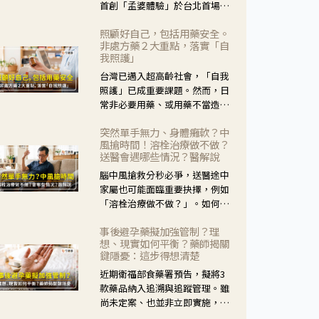
首創「孟婆體驗」於台北首場實
體講座溫馨登場。講座跳脫傳統
照顧好自己，包括用藥安全。
模式，用結合情境互動等豐富活
非處方藥２大重點，落實「自
動，將抽象的失智轉化為可感
我照護」
受、可討論的生活情境，並引導
台灣已邁入超高齡社會，「自我
民眾在家人開始出現改變時，以
照護」已成重要課題。然而，日
理解取代責備、以耐心回應不
常非必要用藥、或用藥不當造成
安。
身體影響屢見不鮮，用藥安全實
突然單手無力、身體癱軟？中
在重要。社團法人台灣自我照護
風搶時間！溶栓治療做不做？
產業協會 提出「非處方藥正確使
送醫會遇哪些情況？醫解說
用」與「藥師給力」，鼓勵民眾
腦中風搶救分秒必爭，送醫途中
建立安全且正確的自我照護習
家屬也可能面臨重要抉擇，例如
慣。
「溶栓治療做不做？」。如何搶
下救援黃金時間？台灣腦中風學
事後避孕藥擬加強管制？理
會理事長陳龍醫師解說！
想、現實如何平衡？藥師揭關
鍵隱憂：這步得想清楚
近期衛福部食藥署預告，擬將3
款藥品納入追溯與追蹤管理。雖
尚未定案、也並非立即實施，不
過消息一出仍掀起社會議論。王