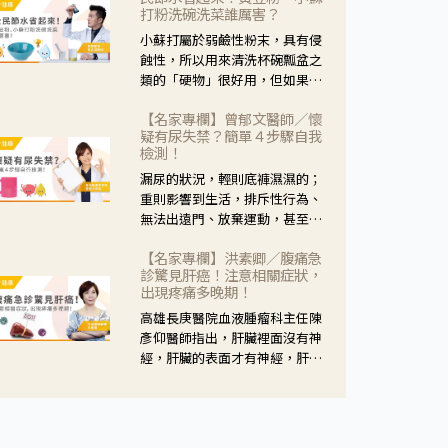
黃，當然就可以使用枸杞菊花
打粉洗碗洗菜誰厲害？
茶，但是枸杞的劑量要少，菊花
小蘇打屬於弱鹼性粉末，具有侵
的劑量要多；若是有以上症狀以
蝕性，所以用來清洗杯碗瓢盆之
外，眼睛還會有灼熱感，眼屎多
類的「硬物」很好用，但如果用
到會「牽絲」，也就是水樣分泌
於軟性的物質，像是洗菜，就要
物增加，這樣就是感染性結膜炎
【名家專欄】曾郁文醫師／懷
特別注意用法用量，使用過多或
了，這時候就要使用菊花、金銀
疑有尿失禁？簡單４步驟自我
是浸泡太久，容易腐蝕蔬菜的纖
花來治療；假如單純的眼睛乾
檢測！
維，讓菜軟掉不清脆。
澀，結膜沒有紅，眼睛周圍沒有
漏尿的狀況，輕則底褲濕濕的；
眼屎，這種情況是屬於「陰
重則影響到生活，排斥性行為、
虛」，就可以使用枸杞、蓮藕、
無法出遠門、放棄運動，甚至怕
麥門冬、山藥等比較滋潤的藥
身上有尿騷味，這些都是「尿失
材，效果就更顯著。
【名家專欄】洪素卿／腹痛急
禁」的症狀，長期下來不敢與朋
診驚見肝癌！注意相關症狀，
友往來，低潮陰霾造成憂鬱症。
出現疼痛多晚期！
高雄長庚醫院血液腫瘤科主任陳
彥仰醫師指出，肝臟裡面沒有神
經，肝臟的表面才有神經，肝臟
的腫瘤如果沒有侵犯到表面是不
會有疼痛的症狀，且如果腫瘤不
夠大，或是沒有遭到劇烈碰撞等
外力影響，多無明顯症狀，一旦