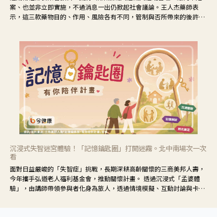
案、也並非立即實施，不過消息一出仍掀起社會議論。王人杰藥師表
示，這三款藥物目的、作用、風險各有不同，管制與否所帶來的後許影
響也不同，可先了解其特性。
沉浸式失智迷宮體驗！「記憶鑰匙圈」打開迷霧。北中南場次一次
看
面對日益嚴峻的「失智症」挑戰，長期深耕高齡關懷的三商美邦人壽，
今年攜手弘道老人福利基金會，推動關懷計畫。 透過沉浸式「孟婆體
驗」，由講師帶領參與者化身為旅人，透過情境模擬、互動討論與卡牌
推理等，讓參與者親身感受失智症者在記憶迷宮中面臨的混亂、判斷困
難與生活挑戰。