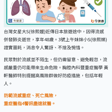
台灣女星大S(徐熙媛)近傳日本旅遊途中，因得流感
併發肺炎逝世，享年48歲。3號上午妹妹小S(徐熙娣)
證實噩耗，消息令人驚訝、不捨及惋惜。
民眾對於流感並不陌生，但仍需留意、避免輕忽，流
感嚴重仍可能帶來生命危險。胸腔內科暨重症醫學 黃
軒醫師特別提醒高風險群做好防疫措施，包括年輕
人。
防範流感重症、死亡風險，
重症醫指4警訊盡速就醫。