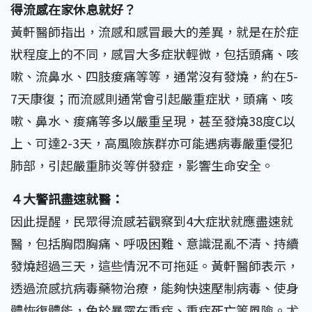
得流感在家休息就好？
黃軒醫師指出，流感和感冒最大的差異，就是在於症
狀程度上的不同，感冒大多症狀輕微，包括頭痛、咳
嗽、流鼻水、四肢痠痛等等，通常沒有發燒，約在5-
7天康復；而流感則通常會引起嚴重症狀，頭痛、咳
嗽、鼻水、痠痛等多以嚴重呈現，甚至發燒38度C以
上、可達2-3天，高風險族群亦可能遇病毒嚴重侵犯
肺部，引起嚴重肺炎等併發症，影響生命安全。
４大警訊盡速就醫：
因此提醒，民眾得流感若觀察到4大症狀就應盡速就
醫，包括胸悶胸痛、呼吸困難、意識混亂不清、持續
發燒超過三天，這些情況不可拖延。黃軒醫師表示，
透過流感抗病毒藥物治療，能夠快速壓制病毒、使身
體恢復體能，免於暴露在重症、重症死亡等風險。尤