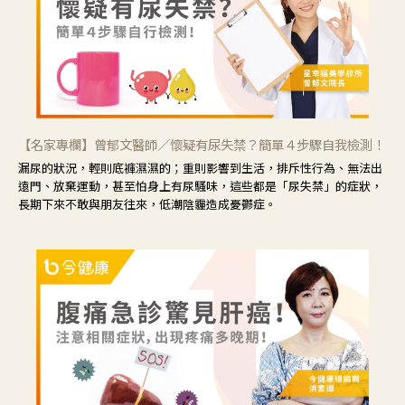
【名家專欄】曾郁文醫師／懷疑有尿失禁？簡單４步驟自我檢測！
漏尿的狀況，輕則底褲濕濕的；重則影響到生活，排斥性行為、無法出
遠門、放棄運動，甚至怕身上有尿騷味，這些都是「尿失禁」的症狀，
長期下來不敢與朋友往來，低潮陰霾造成憂鬱症。