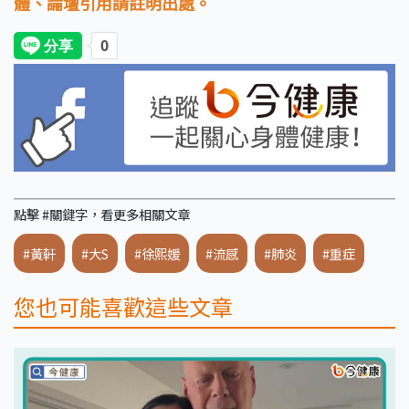
體、論壇引用請註明出處。
點擊 #關鍵字，看更多相關文章
#黃軒
#大S
#徐熙媛
#流感
#肺炎
#重症
您也可能喜歡這些文章