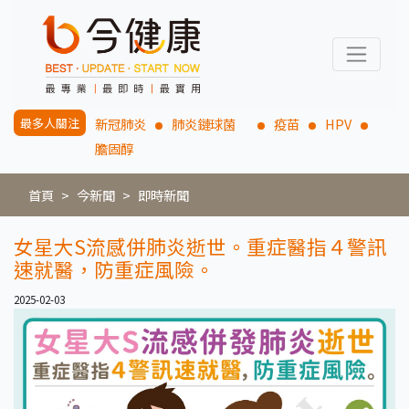
最多人關注
新冠肺炎
肺炎鏈球菌
疫苗
HPV
膽固醇
首頁
今新聞
即時新聞
女星大S流感併肺炎逝世。重症醫指４警訊
速就醫，防重症風險。
2025-02-03