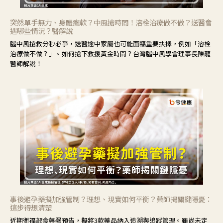
突然單手無力、身體癱軟？中風搶時間！溶栓治療做不做？送醫會
遇哪些情況？醫解說
腦中風搶救分秒必爭，送醫途中家屬也可能面臨重要抉擇，例如「溶栓
治療做不做？」。如何搶下救援黃金時間？台灣腦中風學會理事長陳龍
醫師解說！
事後避孕藥擬加強管制？理想、現實如何平衡？藥師揭關鍵隱憂：
這步得想清楚
近期衛福部食藥署預告，擬將3款藥品納入追溯與追蹤管理。雖尚未定