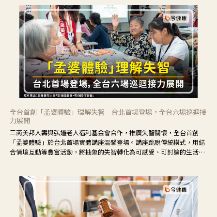
全台首創「孟婆體驗」理解失智 台北首場登場，全台六場巡迴接
力展開
三商美邦人壽與弘道老人福利基金會合作，推廣失智關懷，全台首創
「孟婆體驗」於台北首場實體講座溫馨登場。講座跳脫傳統模式，用結
合情境互動等豐富活動，將抽象的失智轉化為可感受、可討論的生活情
境，並引導民眾在家人開始出現改變時，以理解取代責備、以耐心回應
不安。