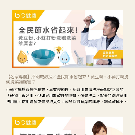
菊花的劑量要多；若是有以上症狀以外，眼睛還會有灼熱感，眼屎多到
會「牽絲」，也就是水樣分泌物增加，這樣就是感染性結膜炎了，這時
候就要使用菊花、金銀花來治療；假如單純的眼睛乾澀，結膜沒有紅，
眼睛周圍沒有眼屎，這種情況是屬於「陰虛」，就可以使用枸杞、蓮
藕、麥門冬、山藥等比較滋潤的藥材，效果就更顯著。
【名家專欄】招明威教授／全民節水省起來！黃豆粉、小蘇打粉洗
碗洗菜誰厲害？
小蘇打屬於弱鹼性粉末，具有侵蝕性，所以用來清洗杯碗瓢盆之類的
「硬物」很好用，但如果用於軟性的物質，像是洗菜，就要特別注意用
法用量，使用過多或是浸泡太久，容易腐蝕蔬菜的纖維，讓菜軟掉不清
脆。