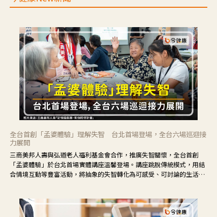
全台首創「孟婆體驗」理解失智 台北首場登場，全台六場巡迴接
力展開
三商美邦人壽與弘道老人福利基金會合作，推廣失智關懷，全台首創
「孟婆體驗」於台北首場實體講座溫馨登場。講座跳脫傳統模式，用結
合情境互動等豐富活動，將抽象的失智轉化為可感受、可討論的生活情
境，並引導民眾在家人開始出現改變時，以理解取代責備、以耐心回應
不安。