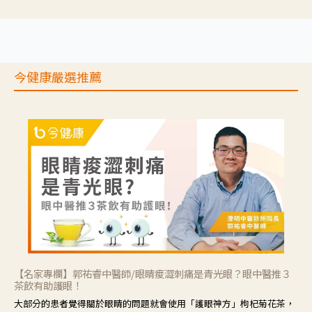
推理等，讓參與者親身感受失智症者在記憶迷宮中面臨的混亂、判斷困
難與生活挑戰。
今健康嚴選推薦
【名家專欄】郭祐睿中醫師/眼睛痠澀刺痛是青光眼？眼中醫推３
茶飲有助護眼！
大部分的患者覺得關於眼睛的問題就會使用「護眼神方」枸杞菊花茶，