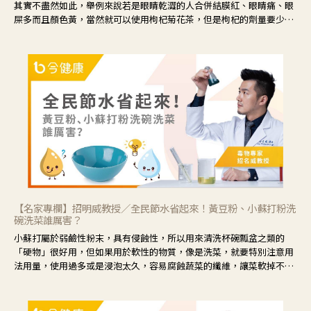
其實不盡然如此，舉例來說若是眼睛乾澀的人合併結膜紅、眼睛痛、眼
屎多而且顏色黃，當然就可以使用枸杞菊花茶，但是枸杞的劑量要少，
菊花的劑量要多；若是有以上症狀以外，眼睛還會有灼熱感，眼屎多到
會「牽絲」，也就是水樣分泌物增加，這樣就是感染性結膜炎了，這時
候就要使用菊花、金銀花來治療；假如單純的眼睛乾澀，結膜沒有紅，
眼睛周圍沒有眼屎，這種情況是屬於「陰虛」，就可以使用枸杞、蓮
藕、麥門冬、山藥等比較滋潤的藥材，效果就更顯著。
【名家專欄】招明威教授／全民節水省起來！黃豆粉、小蘇打粉洗
碗洗菜誰厲害？
小蘇打屬於弱鹼性粉末，具有侵蝕性，所以用來清洗杯碗瓢盆之類的
「硬物」很好用，但如果用於軟性的物質，像是洗菜，就要特別注意用
法用量，使用過多或是浸泡太久，容易腐蝕蔬菜的纖維，讓菜軟掉不清
脆。