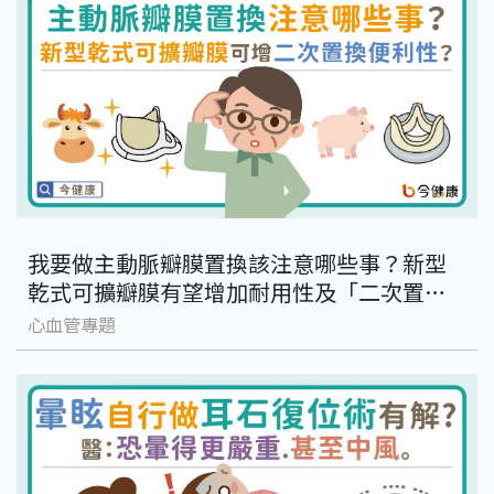
我要做主動脈瓣膜置換該注意哪些事？新型
乾式可擴瓣膜有望增加耐用性及「二次置
換」便利性？
心血管專題