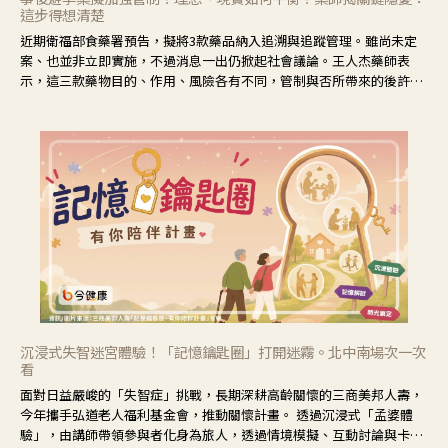
這步得想清楚
近期衛福部食藥署預告，擬將3款藥品納入追溯與追蹤管理。雖尚未定
案、也並非立即實施，不過消息一出仍掀起社會議論。王人杰藥師表
示，這三款藥物目的、作用、風險各有不同，管制與否所帶來的後許影
響也不同，可先了解其特性。
沉浸式失智迷宮體驗！「記憶鑰匙圈」打開迷霧。北中南場次一次
看
面對日益嚴峻的「失智症」挑戰，長期深耕高齡關懷的三商美邦人壽，
今年攜手弘道老人福利基金會，推動關懷計畫。 透過沉浸式「孟婆體
驗」，由講師帶領參與者化身為旅人，透過情境模擬、互動討論與卡牌