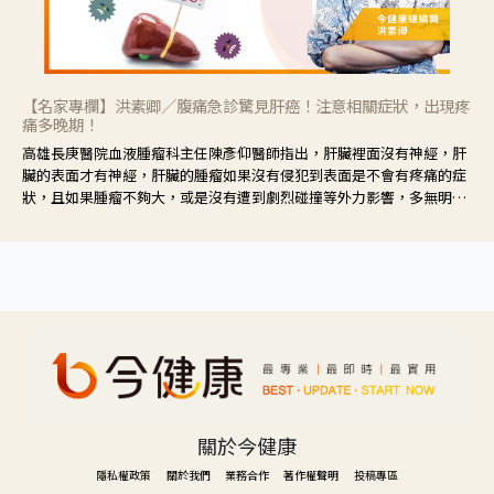
【名家專欄】洪素卿／腹痛急診驚見肝癌！注意相關症狀，出現疼
痛多晚期！
高雄長庚醫院血液腫瘤科主任陳彥仰醫師指出，肝臟裡面沒有神經，肝
臟的表面才有神經，肝臟的腫瘤如果沒有侵犯到表面是不會有疼痛的症
狀，且如果腫瘤不夠大，或是沒有遭到劇烈碰撞等外力影響，多無明顯
症狀，一旦患者出現疲勞、食慾不振、體重減輕、上腹部悶痛、肝功能
異常、黃疸、腹部腫大、甚至上腸胃道出血、吐血等肝癌臨床症狀，多
數已是晚期。
關於今健康
隱私權政策
關於我們
業務合作
著作權聲明
投稿專區