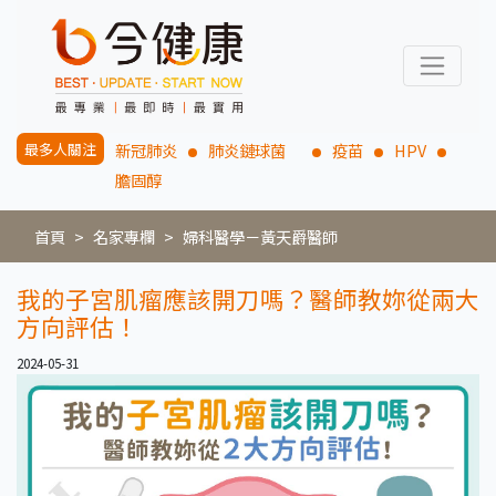
最多人關注
新冠肺炎
肺炎鏈球菌
疫苗
HPV
膽固醇
首頁
名家專欄
婦科醫學－黃天爵醫師
我的子宮肌瘤應該開刀嗎？醫師教妳從兩大
方向評估！
2024-05-31