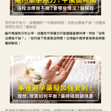
突然單手無力、身體癱軟？中風搶時間！溶栓治療做不做？送醫會
遇哪些情況？醫解說
腦中風搶救分秒必爭，送醫途中家屬也可能面臨重要抉擇，例如「溶栓
治療做不做？」。如何搶下救援黃金時間？台灣腦中風學會理事長陳龍
醫師解說！
事後避孕藥擬加強管制？理想、現實如何平衡？藥師揭關鍵隱憂：