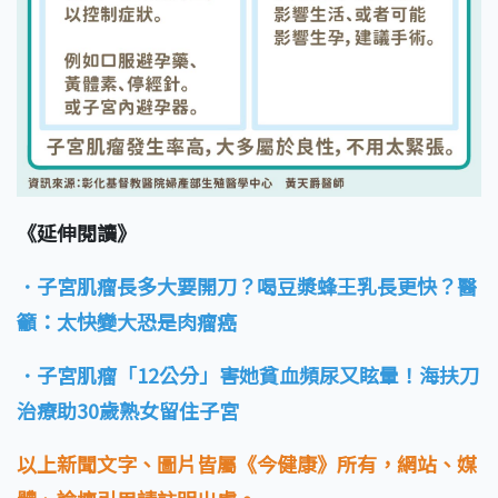
《延伸閱讀》
．子宮肌瘤長多大要開刀？喝豆漿蜂王乳長更快？醫
籲：太快變大恐是肉瘤癌
．子宮肌瘤「12公分」害她貧血頻尿又眩暈！海扶刀
治療助30歲熟女留住子宮
以上新聞文字、圖片皆屬《今健康》所有，網站、媒