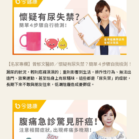
【名家專欄】曾郁文醫師／懷疑有尿失禁？簡單４步驟自我檢測！
漏尿的狀況，輕則底褲濕濕的；重則影響到生活，排斥性行為、無法出
遠門、放棄運動，甚至怕身上有尿騷味，這些都是「尿失禁」的症狀，
長期下來不敢與朋友往來，低潮陰霾造成憂鬱症。