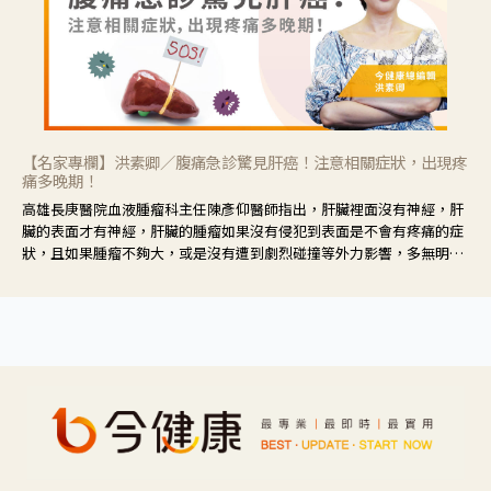
【名家專欄】洪素卿／腹痛急診驚見肝癌！注意相關症狀，出現疼
痛多晚期！
高雄長庚醫院血液腫瘤科主任陳彥仰醫師指出，肝臟裡面沒有神經，肝
臟的表面才有神經，肝臟的腫瘤如果沒有侵犯到表面是不會有疼痛的症
狀，且如果腫瘤不夠大，或是沒有遭到劇烈碰撞等外力影響，多無明顯
症狀，一旦患者出現疲勞、食慾不振、體重減輕、上腹部悶痛、肝功能
異常、黃疸、腹部腫大、甚至上腸胃道出血、吐血等肝癌臨床症狀，多
數已是晚期。