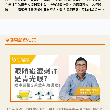
今年攜手弘道老人福利基金會，推動關懷計畫。 透過沉浸式「孟婆體
驗」，由講師帶領參與者化身為旅人，透過情境模擬、互動討論與卡牌
推理等，讓參與者親身感受失智症者在記憶迷宮中面臨的混亂、判斷困
難與生活挑戰。
今健康嚴選推薦
【名家專欄】郭祐睿中醫師/眼睛痠澀刺痛是青光眼？眼中醫推３