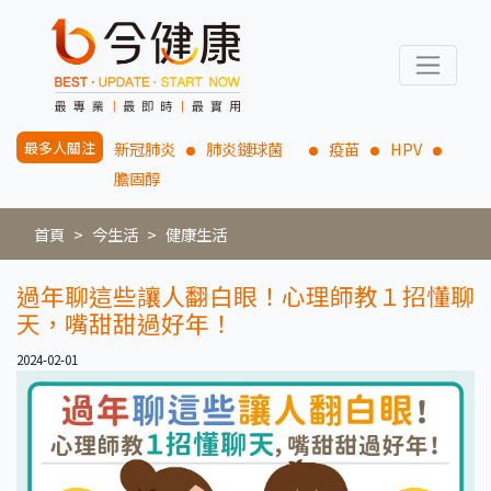
最多人關注
新冠肺炎
肺炎鏈球菌
疫苗
HPV
膽固醇
首頁
今生活
健康生活
過年聊這些讓人翻白眼！心理師教１招懂聊
天，嘴甜甜過好年！
2024-02-01