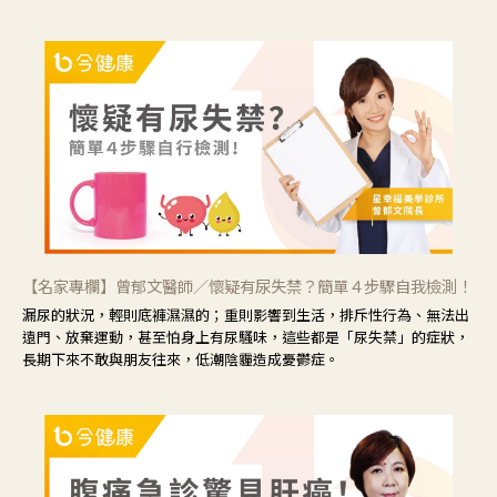
脆。
【名家專欄】曾郁文醫師／懷疑有尿失禁？簡單４步驟自我檢測！
漏尿的狀況，輕則底褲濕濕的；重則影響到生活，排斥性行為、無法出
遠門、放棄運動，甚至怕身上有尿騷味，這些都是「尿失禁」的症狀，
長期下來不敢與朋友往來，低潮陰霾造成憂鬱症。