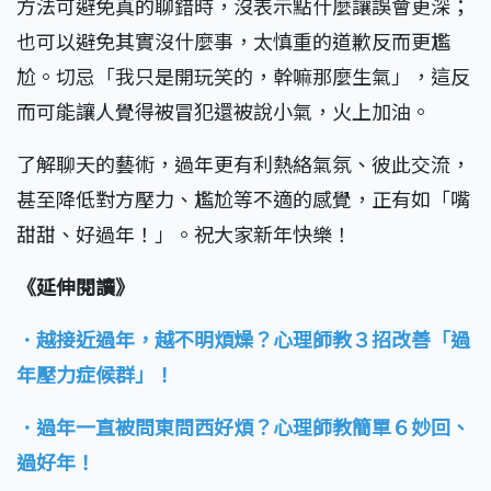
方法可避免真的聊錯時，沒表示點什麼讓誤會更深；
也可以避免其實沒什麼事，太慎重的道歉反而更尷
尬。切忌「我只是開玩笑的，幹嘛那麼生氣」，這反
而可能讓人覺得被冒犯還被說小氣，火上加油。
了解聊天的藝術，過年更有利熱絡氣氛、彼此交流，
甚至降低對方壓力、尷尬等不適的感覺，正有如「嘴
甜甜、好過年！」。祝大家新年快樂！
《延伸閱讀》
．越接近過年，越不明煩燥？心理師教３招改善「過
年壓力症候群」！
．過年一直被問東問西好煩？心理師教簡單６妙回、
過好年！