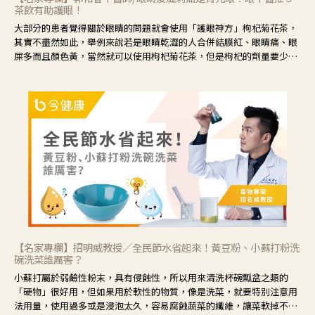
茶飲有助護眼！
大部分的患者覺得關於眼睛的問題就會使用「護眼神方」枸杞菊花茶，
其實不盡然如此，舉例來說若是眼睛乾澀的人合併結膜紅、眼睛痛、眼
屎多而且顏色黃，當然就可以使用枸杞菊花茶，但是枸杞的劑量要少，
菊花的劑量要多；若是有以上症狀以外，眼睛還會有灼熱感，眼屎多到
會「牽絲」，也就是水樣分泌物增加，這樣就是感染性結膜炎了，這時
候就要使用菊花、金銀花來治療；假如單純的眼睛乾澀，結膜沒有紅，
眼睛周圍沒有眼屎，這種情況是屬於「陰虛」，就可以使用枸杞、蓮
藕、麥門冬、山藥等比較滋潤的藥材，效果就更顯著。
【名家專欄】招明威教授／全民節水省起來！黃豆粉、小蘇打粉洗
碗洗菜誰厲害？
小蘇打屬於弱鹼性粉末，具有侵蝕性，所以用來清洗杯碗瓢盆之類的
「硬物」很好用，但如果用於軟性的物質，像是洗菜，就要特別注意用
法用量，使用過多或是浸泡太久，容易腐蝕蔬菜的纖維，讓菜軟掉不清