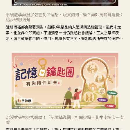
事後避孕藥擬加強管制？理想、現實如何平衡？藥師揭關鍵隱憂：
這步得想清楚
近期衛福部食藥署預告，擬將3款藥品納入追溯與追蹤管理。雖尚未定
案、也並非立即實施，不過消息一出仍掀起社會議論。王人杰藥師表
示，這三款藥物目的、作用、風險各有不同，管制與否所帶來的後許影
響也不同，可先了解其特性。
沉浸式失智迷宮體驗！「記憶鑰匙圈」打開迷霧。北中南場次一次
看
面對日益嚴峻的「失智症」挑戰，長期深耕高齡關懷的三商美邦人壽，