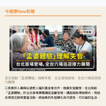
今健康New新聞
全台首創「孟婆體驗」理解失智 台北首場登場，全台六場巡迴接
力展開
三商美邦人壽與弘道老人福利基金會合作，推廣失智關懷，全台首創
「孟婆體驗」於台北首場實體講座溫馨登場。講座跳脫傳統模式，用結
合情境互動等豐富活動，將抽象的失智轉化為可感受、可討論的生活情
境，並引導民眾在家人開始出現改變時，以理解取代責備、以耐心回應