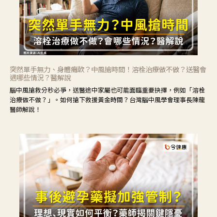
突然單手無力、身體癱軟？中風搶時間！溶栓治療做不做？送醫會
遇哪些情況？醫解說
腦中風搶救分秒必爭，送醫途中家屬也可能面臨重要抉擇，例如「溶栓
治療做不做？」。如何搶下救援黃金時間？台灣腦中風學會理事長陳龍
醫師解說！