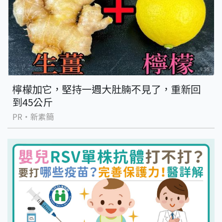
檸檬加它，堅持一週大肚腩不見了，重新回
到45公斤
PR・新素簡