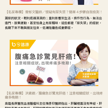
【名家專欄】曾郁文醫師／懷疑有尿失禁？簡單４步驟自我檢測！
漏尿的狀況，輕則底褲濕濕的；重則影響到生活，排斥性行為、無法出
遠門、放棄運動，甚至怕身上有尿騷味，這些都是「尿失禁」的症狀，
長期下來不敢與朋友往來，低潮陰霾造成憂鬱症。
【名家專欄】洪素卿／腹痛急診驚見肝癌！注意相關症狀，出現疼
痛多晚期！
高雄長庚醫院血液腫瘤科主任陳彥仰醫師指出，肝臟裡面沒有神經，肝