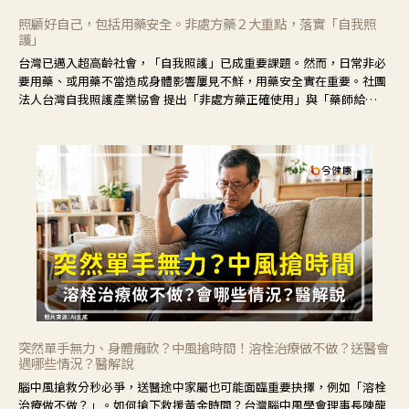
照顧好自己，包括用藥安全。非處方藥２大重點，落實「自我照
護」
台灣已邁入超高齡社會，「自我照護」已成重要課題。然而，日常非必
要用藥、或用藥不當造成身體影響屢見不鮮，用藥安全實在重要。社團
法人台灣自我照護產業協會 提出「非處方藥正確使用」與「藥師給
力」，鼓勵民眾建立安全且正確的自我照護習慣。
突然單手無力、身體癱軟？中風搶時間！溶栓治療做不做？送醫會
遇哪些情況？醫解說
腦中風搶救分秒必爭，送醫途中家屬也可能面臨重要抉擇，例如「溶栓
治療做不做？」。如何搶下救援黃金時間？台灣腦中風學會理事長陳龍