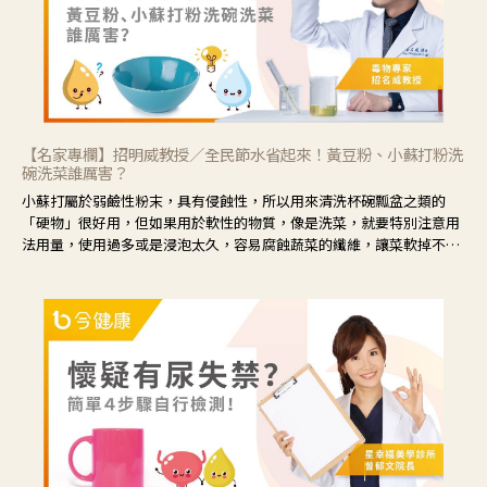
【名家專欄】招明威教授／全民節水省起來！黃豆粉、小蘇打粉洗
碗洗菜誰厲害？
小蘇打屬於弱鹼性粉末，具有侵蝕性，所以用來清洗杯碗瓢盆之類的
「硬物」很好用，但如果用於軟性的物質，像是洗菜，就要特別注意用
法用量，使用過多或是浸泡太久，容易腐蝕蔬菜的纖維，讓菜軟掉不清
脆。