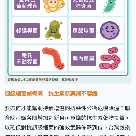
超級細菌威脅高 抗生素新藥刻不容緩
要如何才能幫助持續增溫的抗藥性公衛危機降溫？聯
合國呼籲各國增加創新且可負擔的抗生素藥物投資，
以確保對抗超級細菌的強效武器佈署到位。台灣感染