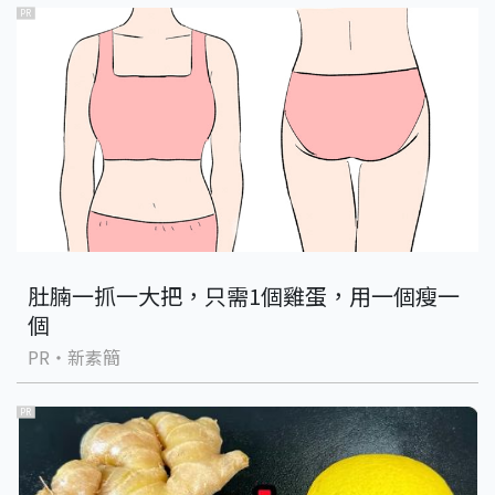
PR
肚腩一抓一大把，只需1個雞蛋，用一個瘦一
個
PR・新素簡
PR