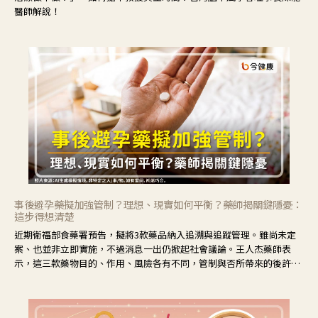
醫師解說！
事後避孕藥擬加強管制？理想、現實如何平衡？藥師揭關鍵隱憂：
這步得想清楚
近期衛福部食藥署預告，擬將3款藥品納入追溯與追蹤管理。雖尚未定
案、也並非立即實施，不過消息一出仍掀起社會議論。王人杰藥師表
示，這三款藥物目的、作用、風險各有不同，管制與否所帶來的後許影
響也不同，可先了解其特性。