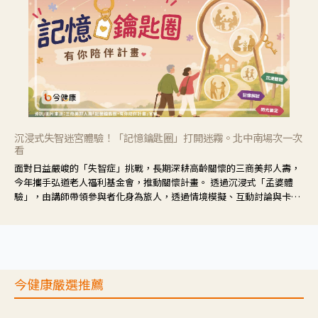
沉浸式失智迷宮體驗！「記憶鑰匙圈」打開迷霧。北中南場次一次
看
面對日益嚴峻的「失智症」挑戰，長期深耕高齡關懷的三商美邦人壽，
今年攜手弘道老人福利基金會，推動關懷計畫。 透過沉浸式「孟婆體
驗」，由講師帶領參與者化身為旅人，透過情境模擬、互動討論與卡牌
推理等，讓參與者親身感受失智症者在記憶迷宮中面臨的混亂、判斷困
難與生活挑戰。
今健康嚴選推薦