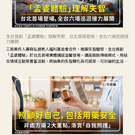
全台首創「孟婆體驗」理解失智 台北首場登場，全台六場巡迴接
力展開
三商美邦人壽與弘道老人福利基金會合作，推廣失智關懷，全台首創
「孟婆體驗」於台北首場實體講座溫馨登場。講座跳脫傳統模式，用結
合情境互動等豐富活動，將抽象的失智轉化為可感受、可討論的生活情
境，並引導民眾在家人開始出現改變時，以理解取代責備、以耐心回應
不安。