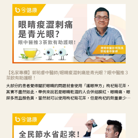
【名家專欄】郭祐睿中醫師/眼睛痠澀刺痛是青光眼？眼中醫推３
茶飲有助護眼！
大部分的患者覺得關於眼睛的問題就會使用「護眼神方」枸杞菊花茶，
其實不盡然如此，舉例來說若是眼睛乾澀的人合併結膜紅、眼睛痛、眼
屎多而且顏色黃，當然就可以使用枸杞菊花茶，但是枸杞的劑量要少，
菊花的劑量要多；若是有以上症狀以外，眼睛還會有灼熱感，眼屎多到
會「牽絲」，也就是水樣分泌物增加，這樣就是感染性結膜炎了，這時
候就要使用菊花、金銀花來治療；假如單純的眼睛乾澀，結膜沒有紅，
眼睛周圍沒有眼屎，這種情況是屬於「陰虛」，就可以使用枸杞、蓮
藕、麥門冬、山藥等比較滋潤的藥材，效果就更顯著。