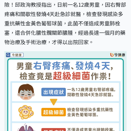
險！邱政洵教授指出，日前一名12歲男童，因右臀部
疼痛和間歇性發燒4天赴急診就醫，檢查發現感染多
重抗藥性金黃色葡萄球菌，此菌不僅造成男童肺栓
塞，還合併化膿性髖關節膿腫，經過長達一個月的藥
物治療及手術治療，才得以出院回家。