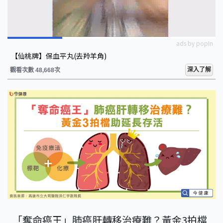
ads by popIn
【仙桃牌】保血平丸(去羚羊角)
深入了解
觀看次數 48,668次
「奪命癌王」肺癌肝轉移治療難？黃金3拍檔