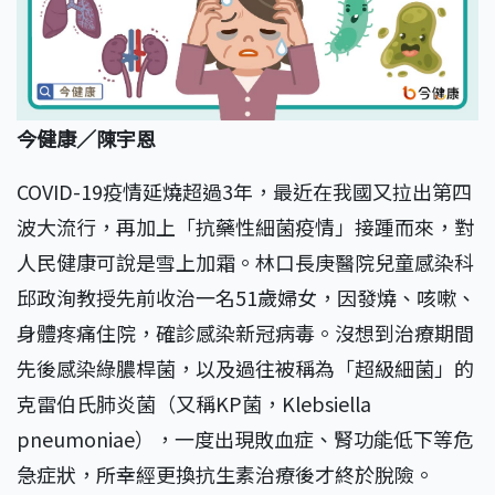
今健康／陳宇恩
COVID-19疫情延燒超過3年，最近在我國又拉出第四
波大流行，再加上「抗藥性細菌疫情」接踵而來，對
人民健康可說是雪上加霜。林口長庚醫院兒童感染科
邱政洵教授先前收治一名51歲婦女，因發燒、咳嗽、
身體疼痛住院，確診感染新冠病毒。沒想到治療期間
先後感染綠膿桿菌，以及過往被稱為「超級細菌」的
克雷伯氏肺炎菌（又稱KP菌，Klebsiella
pneumoniae），一度出現敗血症、腎功能低下等危
急症狀，所幸經更換抗生素治療後才終於脫險。