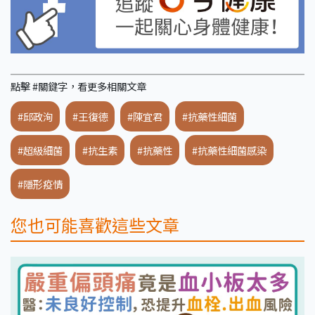
點擊 #關鍵字，看更多相關文章
#邱政洵
#王復德
#陳宜君
#抗藥性細菌
#超級細菌
#抗生素
#抗藥性
#抗藥性細菌感染
#隱形疫情
您也可能喜歡這些文章