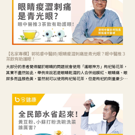
【名家專欄】郭祐睿中醫師/眼睛痠澀刺痛是青光眼？眼中醫推３
茶飲有助護眼！
大部分的患者覺得關於眼睛的問題就會使用「護眼神方」枸杞菊花茶，
其實不盡然如此，舉例來說若是眼睛乾澀的人合併結膜紅、眼睛痛、眼
屎多而且顏色黃，當然就可以使用枸杞菊花茶，但是枸杞的劑量要少，
菊花的劑量要多；若是有以上症狀以外，眼睛還會有灼熱感，眼屎多到
會「牽絲」，也就是水樣分泌物增加，這樣就是感染性結膜炎了，這時
候就要使用菊花、金銀花來治療；假如單純的眼睛乾澀，結膜沒有紅，
眼睛周圍沒有眼屎，這種情況是屬於「陰虛」，就可以使用枸杞、蓮
藕、麥門冬、山藥等比較滋潤的藥材，效果就更顯著。