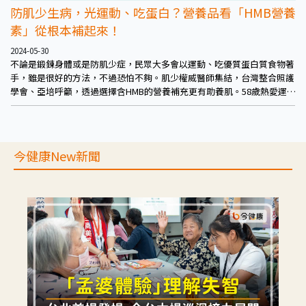
防肌少生病，光運動、吃蛋白？營養品看「HMB營養
素」從根本補起來！
2024-05-30
不論是鍛鍊身體或是防肌少症，民眾大多會以運動、吃優質蛋白質食物著
手，雖是很好的方法，不過恐怕不夠。肌少權威醫師集結，台灣整合照護
學會、亞培呼籲，透過選擇含HMB的營養補充更有助養肌。58歲熱愛運動
的藝人任賢齊也擔任衛教大使分享，以此方式讓自己超過50歲還不斷挑戰
自我！
今健康New新聞