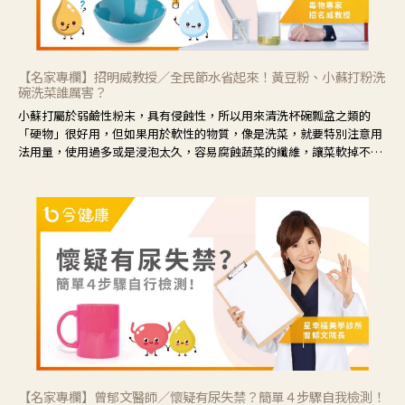
【名家專欄】招明威教授／全民節水省起來！黃豆粉、小蘇打粉洗
碗洗菜誰厲害？
小蘇打屬於弱鹼性粉末，具有侵蝕性，所以用來清洗杯碗瓢盆之類的
「硬物」很好用，但如果用於軟性的物質，像是洗菜，就要特別注意用
法用量，使用過多或是浸泡太久，容易腐蝕蔬菜的纖維，讓菜軟掉不清
脆。
【名家專欄】曾郁文醫師／懷疑有尿失禁？簡單４步驟自我檢測！