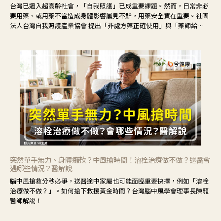
台灣已邁入超高齡社會，「自我照護」已成重要課題。然而，日常非必
要用藥、或用藥不當造成身體影響屢見不鮮，用藥安全實在重要。社團
法人台灣自我照護產業協會 提出「非處方藥正確使用」與「藥師給
力」，鼓勵民眾建立安全且正確的自我照護習慣。
突然單手無力、身體癱軟？中風搶時間！溶栓治療做不做？送醫會
遇哪些情況？醫解說
腦中風搶救分秒必爭，送醫途中家屬也可能面臨重要抉擇，例如「溶栓
治療做不做？」。如何搶下救援黃金時間？台灣腦中風學會理事長陳龍
醫師解說！