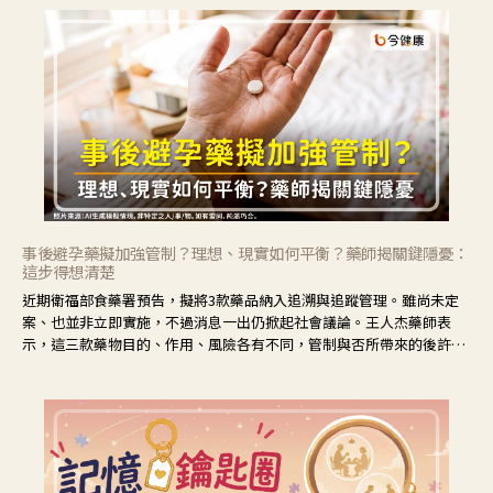
事後避孕藥擬加強管制？理想、現實如何平衡？藥師揭關鍵隱憂：
這步得想清楚
近期衛福部食藥署預告，擬將3款藥品納入追溯與追蹤管理。雖尚未定
案、也並非立即實施，不過消息一出仍掀起社會議論。王人杰藥師表
示，這三款藥物目的、作用、風險各有不同，管制與否所帶來的後許影
響也不同，可先了解其特性。