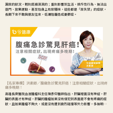
漏尿的狀況，輕則底褲濕濕的；重則影響到生活，排斥性行為、無法出
遠門、放棄運動，甚至怕身上有尿騷味，這些都是「尿失禁」的症狀，
長期下來不敢與朋友往來，低潮陰霾造成憂鬱症。
【名家專欄】洪素卿／腹痛急診驚見肝癌！注意相關症狀，出現疼
痛多晚期！
高雄長庚醫院血液腫瘤科主任陳彥仰醫師指出，肝臟裡面沒有神經，肝
臟的表面才有神經，肝臟的腫瘤如果沒有侵犯到表面是不會有疼痛的症
狀，且如果腫瘤不夠大，或是沒有遭到劇烈碰撞等外力影響，多無明顯
症狀，一旦患者出現疲勞、食慾不振、體重減輕、上腹部悶痛、肝功能