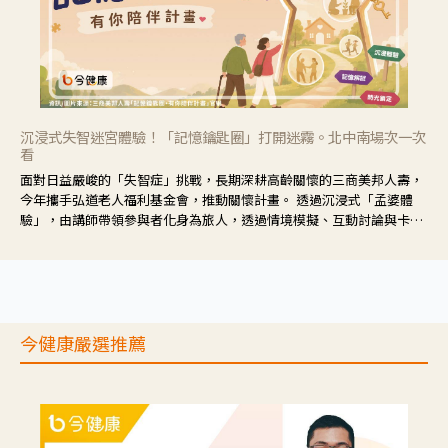
沉浸式失智迷宮體驗！「記憶鑰匙圈」打開迷霧。北中南場次一次
看
面對日益嚴峻的「失智症」挑戰，長期深耕高齡關懷的三商美邦人壽，
今年攜手弘道老人福利基金會，推動關懷計畫。 透過沉浸式「孟婆體
驗」，由講師帶領參與者化身為旅人，透過情境模擬、互動討論與卡牌
推理等，讓參與者親身感受失智症者在記憶迷宮中面臨的混亂、判斷困
難與生活挑戰。
今健康嚴選推薦