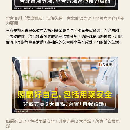
全台首創「孟婆體驗」理解失智 台北首場登場，全台六場巡迴接
力展開
三商美邦人壽與弘道老人福利基金會合作，推廣失智關懷，全台首創
「孟婆體驗」於台北首場實體講座溫馨登場。講座跳脫傳統模式，用結
合情境互動等豐富活動，將抽象的失智轉化為可感受、可討論的生活情
境，並引導民眾在家人開始出現改變時，以理解取代責備、以耐心回應
不安。
照顧好自己，包括用藥安全。非處方藥２大重點，落實「自我照
護」