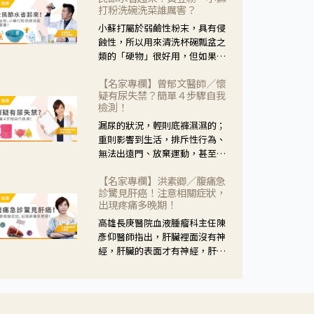
黃，當然就可以使用枸杞菊花
打粉洗碗洗菜誰厲害？
茶，但是枸杞的劑量要少，菊花
小蘇打屬於弱鹼性粉末，具有侵
的劑量要多；若是有以上症狀以
蝕性，所以用來清洗杯碗瓢盆之
外，眼睛還會有灼熱感，眼屎多
類的「硬物」很好用，但如果用
到會「牽絲」，也就是水樣分泌
於軟性的物質，像是洗菜，就要
物增加，這樣就是感染性結膜炎
【名家專欄】曾郁文醫師／懷
特別注意用法用量，使用過多或
了，這時候就要使用菊花、金銀
疑有尿失禁？簡單４步驟自我
是浸泡太久，容易腐蝕蔬菜的纖
花來治療；假如單純的眼睛乾
檢測！
維，讓菜軟掉不清脆。
澀，結膜沒有紅，眼睛周圍沒有
漏尿的狀況，輕則底褲濕濕的；
眼屎，這種情況是屬於「陰
重則影響到生活，排斥性行為、
虛」，就可以使用枸杞、蓮藕、
無法出遠門、放棄運動，甚至怕
麥門冬、山藥等比較滋潤的藥
身上有尿騷味，這些都是「尿失
材，效果就更顯著。
【名家專欄】洪素卿／腹痛急
禁」的症狀，長期下來不敢與朋
診驚見肝癌！注意相關症狀，
友往來，低潮陰霾造成憂鬱症。
出現疼痛多晚期！
高雄長庚醫院血液腫瘤科主任陳
彥仰醫師指出，肝臟裡面沒有神
經，肝臟的表面才有神經，肝臟
的腫瘤如果沒有侵犯到表面是不
會有疼痛的症狀，且如果腫瘤不
夠大，或是沒有遭到劇烈碰撞等
外力影響，多無明顯症狀，一旦