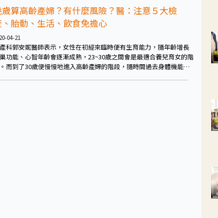
幾歲算高齡產婦？有什麼風險？醫：注意５大檢
查、胎動、生活、飲食免擔心
20-04-21
產科郭安妮醫師表示，女性在初經來臨時便有生育能力，隨年齡增長
巢功能、心智年齡會逐漸成熟，23~30歲之間會是最適合養兒育女的階
。而到了30歲便慢慢地進入高齡產婦的階段，隨時間過去身體機能逐
退化，到了34歲以上即可視為高齡產婦，高齡產婦和一般產婦相比之
併發症會多上許多，對胎兒也會有不少的影響，如妊娠高血壓、妊娠
尿病、妊娠毒血症、癲癇症、胎盤早期剝離、胎兒早產、前置胎盤、
期流產、胎死腹中、染色體異常、胎兒成長遲緩、胎兒體型較小等，
些都是常見高齡產婦容易遇上的風險，年齡越高風險也就越高。