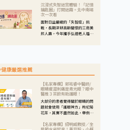
沉浸式失智迷宮體驗！「記憶
人杰藥師表示，這三款藥物目
鑰匙圈」打開迷霧。北中南場
的、作用、風險各有不同，管制
次一次看
與否所帶來的後許影響也不同，
面對日益嚴峻的「失智症」挑
可先了解其特性。
戰，長期深耕高齡關懷的三商美
邦人壽，今年攜手弘道老人福利
基金會，推動關懷計畫。 透過沉
浸式「孟婆體驗」，由講師帶領
參與者化身為旅人，透過情境模
擬、互動討論與卡牌推理等，讓
參與者親身感受失智症者在記憶
今健康嚴選推薦
迷宮中面臨的混亂、判斷困難與
生活挑戰。
【名家專欄】郭祐睿中醫師/
眼睛痠澀刺痛是青光眼？眼中
醫推３茶飲有助護眼！
大部分的患者覺得關於眼睛的問
題就會使用「護眼神方」枸杞菊
花茶，其實不盡然如此，舉例來
說若是眼睛乾澀的人合併結膜
【名家專欄】招明威教授／全
紅、眼睛痛、眼屎多而且顏色
民節水省起來！黃豆粉、小蘇