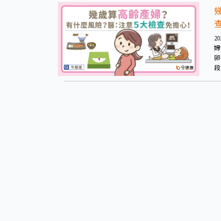
20
婦
卵
段
漸
下
糖
早
這