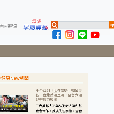
搜
疾病衛教室
今健康New新聞
全台首創「孟婆體驗」理解失
智 台北首場登場，全台六場
巡迴接力展開
三商美邦人壽與弘道老人福利基
金會合作，推廣失智關懷，全台