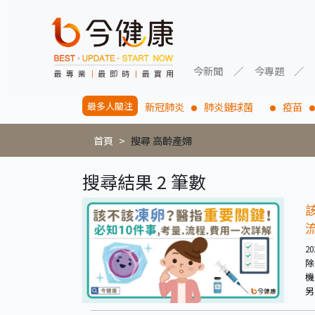
今新聞
今專題
最多人關注
新冠肺炎
肺炎鏈球菌
疫苗
首頁
搜尋 高齡產婦
搜尋結果 2 筆數
20
除
機
另