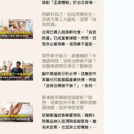
首創「孟婆體驗」於台北首場實
體講座溫馨登場。講座跳脫傳統
照顧好自己，包括用藥安全。
模式，用結合情境互動等豐富活
非處方藥２大重點，落實「自
動，將抽象的失智轉化為可感
我照護」
受、可討論的生活情境，並引導
台灣已邁入超高齡社會，「自我
民眾在家人開始出現改變時，以
照護」已成重要課題。然而，日
理解取代責備、以耐心回應不
常非必要用藥、或用藥不當造成
安。
身體影響屢見不鮮，用藥安全實
突然單手無力、身體癱軟？中
在重要。社團法人台灣自我照護
風搶時間！溶栓治療做不做？
產業協會 提出「非處方藥正確使
送醫會遇哪些情況？醫解說
用」與「藥師給力」，鼓勵民眾
腦中風搶救分秒必爭，送醫途中
建立安全且正確的自我照護習
家屬也可能面臨重要抉擇，例如
慣。
「溶栓治療做不做？」。如何搶
下救援黃金時間？台灣腦中風學
事後避孕藥擬加強管制？理
會理事長陳龍醫師解說！
想、現實如何平衡？藥師揭關
鍵隱憂：這步得想清楚
近期衛福部食藥署預告，擬將3
款藥品納入追溯與追蹤管理。雖
尚未定案、也並非立即實施，不
過消息一出仍掀起社會議論。王