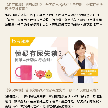
【名家專欄】招明威教授／全民節水省起來！黃豆粉、小蘇打粉洗
碗洗菜誰厲害？
小蘇打屬於弱鹼性粉末，具有侵蝕性，所以用來清洗杯碗瓢盆之類的
「硬物」很好用，但如果用於軟性的物質，像是洗菜，就要特別注意用
法用量，使用過多或是浸泡太久，容易腐蝕蔬菜的纖維，讓菜軟掉不清
脆。
【名家專欄】曾郁文醫師／懷疑有尿失禁？簡單４步驟自我檢測！
漏尿的狀況，輕則底褲濕濕的；重則影響到生活，排斥性行為、無法出
遠門、放棄運動，甚至怕身上有尿騷味，這些都是「尿失禁」的症狀，
長期下來不敢與朋友往來，低潮陰霾造成憂鬱症。