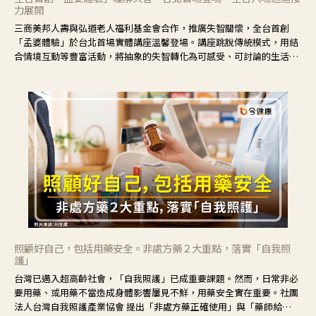
力展開
三商美邦人壽與弘道老人福利基金會合作，推廣失智關懷，全台首創
「孟婆體驗」於台北首場實體講座溫馨登場。講座跳脫傳統模式，用結
合情境互動等豐富活動，將抽象的失智轉化為可感受、可討論的生活情
境，並引導民眾在家人開始出現改變時，以理解取代責備、以耐心回應
不安。
照顧好自己，包括用藥安全。非處方藥２大重點，落實「自我照
護」
台灣已邁入超高齡社會，「自我照護」已成重要課題。然而，日常非必
要用藥、或用藥不當造成身體影響屢見不鮮，用藥安全實在重要。社團
法人台灣自我照護產業協會 提出「非處方藥正確使用」與「藥師給