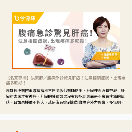
【名家專欄】洪素卿／腹痛急診驚見肝癌！注意相關症狀，出現疼
痛多晚期！
高雄長庚醫院血液腫瘤科主任陳彥仰醫師指出，肝臟裡面沒有神經，肝
臟的表面才有神經，肝臟的腫瘤如果沒有侵犯到表面是不會有疼痛的症
狀，且如果腫瘤不夠大，或是沒有遭到劇烈碰撞等外力影響，多無明顯
症狀，一旦患者出現疲勞、食慾不振、體重減輕、上腹部悶痛、肝功能
異常、黃疸、腹部腫大、甚至上腸胃道出血、吐血等肝癌臨床症狀，多
數已是晚期。