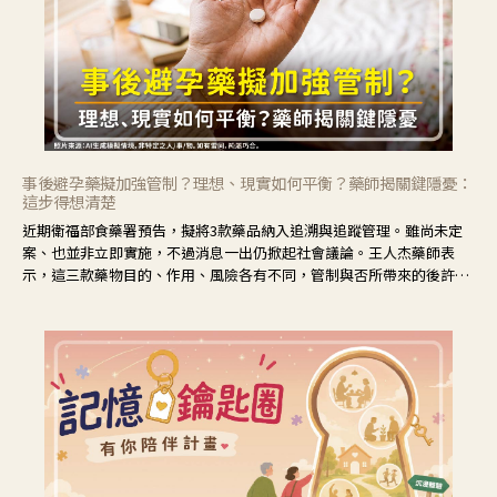
事後避孕藥擬加強管制？理想、現實如何平衡？藥師揭關鍵隱憂：
這步得想清楚
近期衛福部食藥署預告，擬將3款藥品納入追溯與追蹤管理。雖尚未定
案、也並非立即實施，不過消息一出仍掀起社會議論。王人杰藥師表
示，這三款藥物目的、作用、風險各有不同，管制與否所帶來的後許影
響也不同，可先了解其特性。