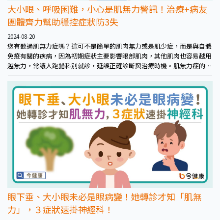
大小眼、呼吸困難，小心是肌無力警訊！治療+病友
團體齊力幫助穩控症狀防3失
2024-08-20
您有聽過肌無力症嗎？這可不是簡單的肌肉無力或是肌少症，而是與自體
免疫有關的疾病，因為初期症狀主要影響眼部肌肉，其他肌肉也容易越用
越無力，常讓人跑錯科別就診，延誤正確診斷與治療時機。肌無力症的症
狀除了可能干擾生活起居，病友也容易伴隨憂鬱、焦慮等心理問題，因此
如何給予正確治療以及心靈支持成為面對肌無力的重要關鍵。
眼下垂、大小眼未必是眼病變！她轉診才知「肌無
力」，３症狀速掛神經科！