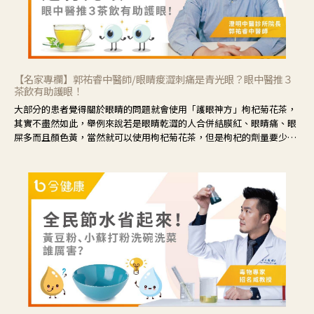
【名家專欄】郭祐睿中醫師/眼睛痠澀刺痛是青光眼？眼中醫推３
茶飲有助護眼！
大部分的患者覺得關於眼睛的問題就會使用「護眼神方」枸杞菊花茶，
其實不盡然如此，舉例來說若是眼睛乾澀的人合併結膜紅、眼睛痛、眼
屎多而且顏色黃，當然就可以使用枸杞菊花茶，但是枸杞的劑量要少，
菊花的劑量要多；若是有以上症狀以外，眼睛還會有灼熱感，眼屎多到
會「牽絲」，也就是水樣分泌物增加，這樣就是感染性結膜炎了，這時
候就要使用菊花、金銀花來治療；假如單純的眼睛乾澀，結膜沒有紅，
眼睛周圍沒有眼屎，這種情況是屬於「陰虛」，就可以使用枸杞、蓮
藕、麥門冬、山藥等比較滋潤的藥材，效果就更顯著。