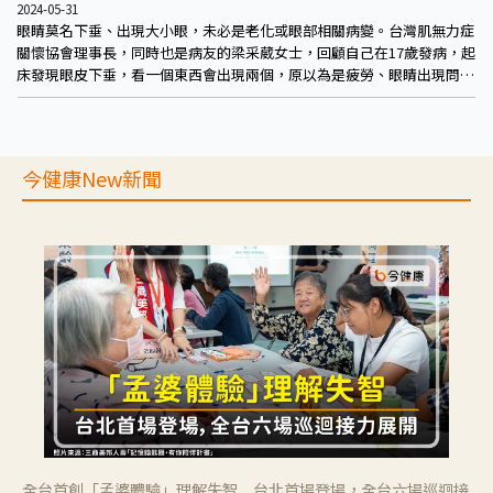
2024-05-31
眼睛莫名下垂、出現大小眼，未必是老化或眼部相關病變。台灣肌無力症
關懷協會理事長，同時也是病友的梁采葳女士，回顧自己在17歲發病，起
床發現眼皮下垂，看一個東西會出現兩個，原以為是疲勞、眼睛出現問
題，至眼科檢查，幾年後轉診至神經內科才發現是罕病「重症肌無力」。
台灣神經免疫醫學會舉辦媒體活動，專家們呼籲發現症狀早檢查，以免全
身症狀日漸增加、影響生活，甚至威脅生命安全。
今健康New新聞
全台首創「孟婆體驗」理解失智 台北首場登場，全台六場巡迴接