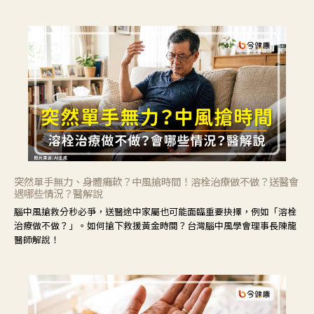
力」，鼓勵民眾建立安全且正確的自我照護習慣。
突然單手無力、身體癱軟？中風搶時間！溶栓治療做不做？送醫會
遇哪些情況？醫解說
腦中風搶救分秒必爭，送醫途中家屬也可能面臨重要抉擇，例如「溶栓
治療做不做？」。如何搶下救援黃金時間？台灣腦中風學會理事長陳龍
醫師解說！