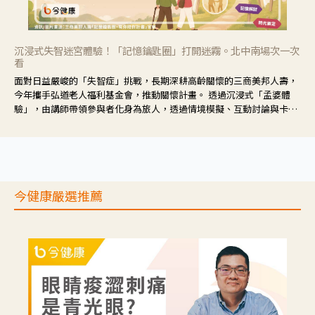
沉浸式失智迷宮體驗！「記憶鑰匙圈」打開迷霧。北中南場次一次
看
面對日益嚴峻的「失智症」挑戰，長期深耕高齡關懷的三商美邦人壽，
今年攜手弘道老人福利基金會，推動關懷計畫。 透過沉浸式「孟婆體
驗」，由講師帶領參與者化身為旅人，透過情境模擬、互動討論與卡牌
推理等，讓參與者親身感受失智症者在記憶迷宮中面臨的混亂、判斷困
難與生活挑戰。
今健康嚴選推薦