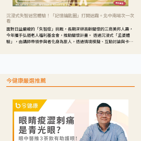
沉浸式失智迷宮體驗！「記憶鑰匙圈」打開迷霧。北中南場次一次
看
面對日益嚴峻的「失智症」挑戰，長期深耕高齡關懷的三商美邦人壽，
今年攜手弘道老人福利基金會，推動關懷計畫。 透過沉浸式「孟婆體
驗」，由講師帶領參與者化身為旅人，透過情境模擬、互動討論與卡牌
推理等，讓參與者親身感受失智症者在記憶迷宮中面臨的混亂、判斷困
難與生活挑戰。
今健康嚴選推薦