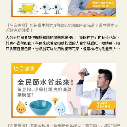
【名家專欄】郭祐睿中醫師/眼睛痠澀刺痛是青光眼？眼中醫推３
茶飲有助護眼！
大部分的患者覺得關於眼睛的問題就會使用「護眼神方」枸杞菊花茶，
其實不盡然如此，舉例來說若是眼睛乾澀的人合併結膜紅、眼睛痛、眼
屎多而且顏色黃，當然就可以使用枸杞菊花茶，但是枸杞的劑量要少，
菊花的劑量要多；若是有以上症狀以外，眼睛還會有灼熱感，眼屎多到
會「牽絲」，也就是水樣分泌物增加，這樣就是感染性結膜炎了，這時
候就要使用菊花、金銀花來治療；假如單純的眼睛乾澀，結膜沒有紅，
眼睛周圍沒有眼屎，這種情況是屬於「陰虛」，就可以使用枸杞、蓮
藕、麥門冬、山藥等比較滋潤的藥材，效果就更顯著。
【名家專欄】招明威教授／全民節水省起來！黃豆粉、小蘇打粉洗