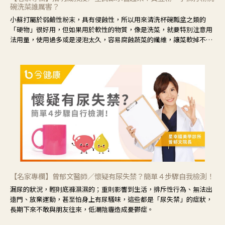
碗洗菜誰厲害？
小蘇打屬於弱鹼性粉末，具有侵蝕性，所以用來清洗杯碗瓢盆之類的
「硬物」很好用，但如果用於軟性的物質，像是洗菜，就要特別注意用
法用量，使用過多或是浸泡太久，容易腐蝕蔬菜的纖維，讓菜軟掉不清
脆。
【名家專欄】曾郁文醫師／懷疑有尿失禁？簡單４步驟自我檢測！
漏尿的狀況，輕則底褲濕濕的；重則影響到生活，排斥性行為、無法出
遠門、放棄運動，甚至怕身上有尿騷味，這些都是「尿失禁」的症狀，
長期下來不敢與朋友往來，低潮陰霾造成憂鬱症。