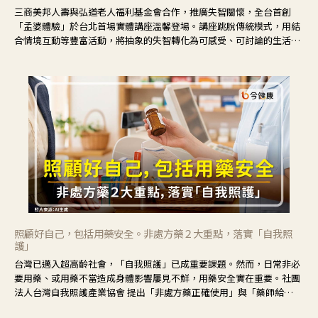
三商美邦人壽與弘道老人福利基金會合作，推廣失智關懷，全台首創
「孟婆體驗」於台北首場實體講座溫馨登場。講座跳脫傳統模式，用結
合情境互動等豐富活動，將抽象的失智轉化為可感受、可討論的生活情
境，並引導民眾在家人開始出現改變時，以理解取代責備、以耐心回應
不安。
照顧好自己，包括用藥安全。非處方藥２大重點，落實「自我照
護」
台灣已邁入超高齡社會，「自我照護」已成重要課題。然而，日常非必
要用藥、或用藥不當造成身體影響屢見不鮮，用藥安全實在重要。社團
法人台灣自我照護產業協會 提出「非處方藥正確使用」與「藥師給
力」，鼓勵民眾建立安全且正確的自我照護習慣。