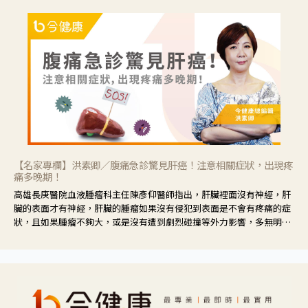
【名家專欄】洪素卿／腹痛急診驚見肝癌！注意相關症狀，出現疼
痛多晚期！
高雄長庚醫院血液腫瘤科主任陳彥仰醫師指出，肝臟裡面沒有神經，肝
臟的表面才有神經，肝臟的腫瘤如果沒有侵犯到表面是不會有疼痛的症
狀，且如果腫瘤不夠大，或是沒有遭到劇烈碰撞等外力影響，多無明顯
症狀，一旦患者出現疲勞、食慾不振、體重減輕、上腹部悶痛、肝功能
異常、黃疸、腹部腫大、甚至上腸胃道出血、吐血等肝癌臨床症狀，多
數已是晚期。