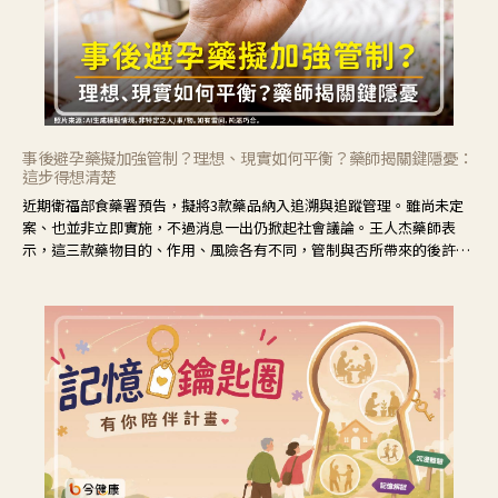
事後避孕藥擬加強管制？理想、現實如何平衡？藥師揭關鍵隱憂：
這步得想清楚
近期衛福部食藥署預告，擬將3款藥品納入追溯與追蹤管理。雖尚未定
案、也並非立即實施，不過消息一出仍掀起社會議論。王人杰藥師表
示，這三款藥物目的、作用、風險各有不同，管制與否所帶來的後許影
響也不同，可先了解其特性。