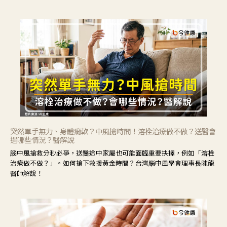
力」，鼓勵民眾建立安全且正確的自我照護習慣。
突然單手無力、身體癱軟？中風搶時間！溶栓治療做不做？送醫會
遇哪些情況？醫解說
腦中風搶救分秒必爭，送醫途中家屬也可能面臨重要抉擇，例如「溶栓
治療做不做？」。如何搶下救援黃金時間？台灣腦中風學會理事長陳龍
醫師解說！