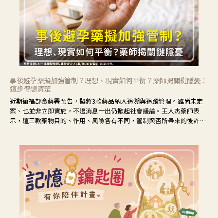
事後避孕藥擬加強管制？理想、現實如何平衡？藥師揭關鍵隱憂：
這步得想清楚
近期衛福部食藥署預告，擬將3款藥品納入追溯與追蹤管理。雖尚未定
案、也並非立即實施，不過消息一出仍掀起社會議論。王人杰藥師表
示，這三款藥物目的、作用、風險各有不同，管制與否所帶來的後許影
響也不同，可先了解其特性。