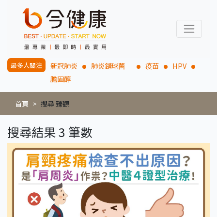
最多人關注
新冠肺炎
肺炎鏈球菌
疫苗
HPV
膽固醇
首頁
搜尋 臻觀
搜尋結果 3 筆數