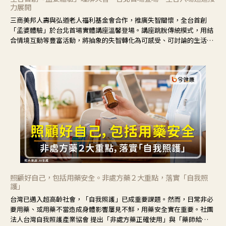
力展開
三商美邦人壽與弘道老人福利基金會合作，推廣失智關懷，全台首創
「孟婆體驗」於台北首場實體講座溫馨登場。講座跳脫傳統模式，用結
合情境互動等豐富活動，將抽象的失智轉化為可感受、可討論的生活情
境，並引導民眾在家人開始出現改變時，以理解取代責備、以耐心回應
不安。
照顧好自己，包括用藥安全。非處方藥２大重點，落實「自我照
護」
台灣已邁入超高齡社會，「自我照護」已成重要課題。然而，日常非必
要用藥、或用藥不當造成身體影響屢見不鮮，用藥安全實在重要。社團
法人台灣自我照護產業協會 提出「非處方藥正確使用」與「藥師給