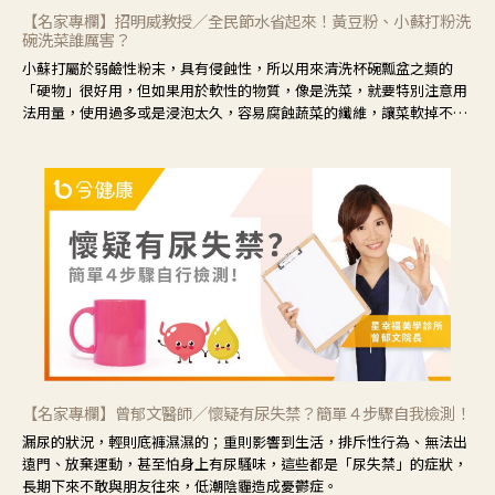
【名家專欄】招明威教授／全民節水省起來！黃豆粉、小蘇打粉洗
碗洗菜誰厲害？
小蘇打屬於弱鹼性粉末，具有侵蝕性，所以用來清洗杯碗瓢盆之類的
「硬物」很好用，但如果用於軟性的物質，像是洗菜，就要特別注意用
法用量，使用過多或是浸泡太久，容易腐蝕蔬菜的纖維，讓菜軟掉不清
脆。
【名家專欄】曾郁文醫師／懷疑有尿失禁？簡單４步驟自我檢測！
漏尿的狀況，輕則底褲濕濕的；重則影響到生活，排斥性行為、無法出
遠門、放棄運動，甚至怕身上有尿騷味，這些都是「尿失禁」的症狀，
長期下來不敢與朋友往來，低潮陰霾造成憂鬱症。