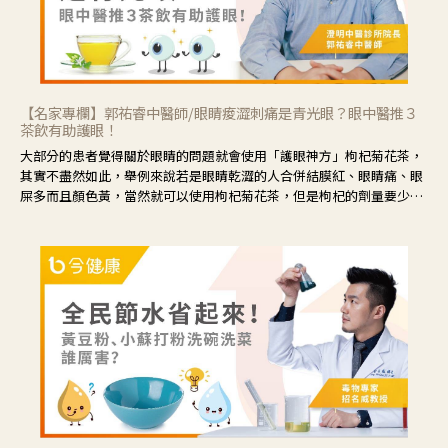
【名家專欄】郭祐睿中醫師/眼睛痠澀刺痛是青光眼？眼中醫推３
茶飲有助護眼！
大部分的患者覺得關於眼睛的問題就會使用「護眼神方」枸杞菊花茶，
其實不盡然如此，舉例來說若是眼睛乾澀的人合併結膜紅、眼睛痛、眼
屎多而且顏色黃，當然就可以使用枸杞菊花茶，但是枸杞的劑量要少，
菊花的劑量要多；若是有以上症狀以外，眼睛還會有灼熱感，眼屎多到
會「牽絲」，也就是水樣分泌物增加，這樣就是感染性結膜炎了，這時
候就要使用菊花、金銀花來治療；假如單純的眼睛乾澀，結膜沒有紅，
眼睛周圍沒有眼屎，這種情況是屬於「陰虛」，就可以使用枸杞、蓮
藕、麥門冬、山藥等比較滋潤的藥材，效果就更顯著。