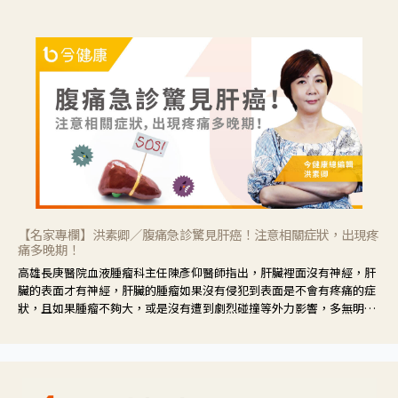
【名家專欄】洪素卿／腹痛急診驚見肝癌！注意相關症狀，出現疼
痛多晚期！
高雄長庚醫院血液腫瘤科主任陳彥仰醫師指出，肝臟裡面沒有神經，肝
臟的表面才有神經，肝臟的腫瘤如果沒有侵犯到表面是不會有疼痛的症
狀，且如果腫瘤不夠大，或是沒有遭到劇烈碰撞等外力影響，多無明顯
症狀，一旦患者出現疲勞、食慾不振、體重減輕、上腹部悶痛、肝功能
異常、黃疸、腹部腫大、甚至上腸胃道出血、吐血等肝癌臨床症狀，多
數已是晚期。