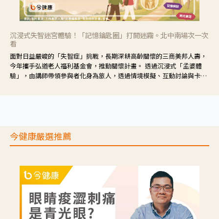
沉浸式失智迷宮體驗！「記憶鑰匙圈」打開迷霧。北中南場次一次
看
面對日益嚴峻的「失智症」挑戰，長期深耕高齡關懷的三商美邦人壽，
今年攜手弘道老人福利基金會，推動關懷計畫。 透過沉浸式「孟婆體
驗」，由講師帶領參與者化身為旅人，透過情境模擬、互動討論與卡牌
推理等，讓參與者親身感受失智症者在記憶迷宮中面臨的混亂、判斷困
難與生活挑戰。
今健康嚴選推薦