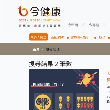
今新聞
今專題
最多人關注
新冠肺炎
肺炎鏈球菌
疫苗
首頁
搜尋 監測
搜尋結果 2 筆數
20
中
心
瞻
糖