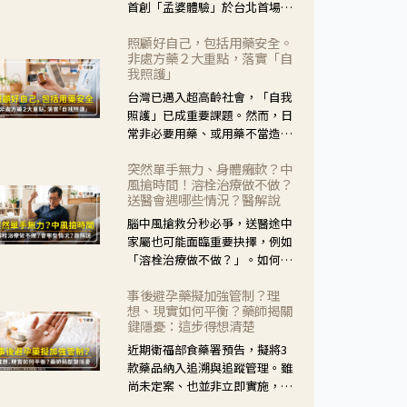
首創「孟婆體驗」於台北首場實
體講座溫馨登場。講座跳脫傳統
照顧好自己，包括用藥安全。
模式，用結合情境互動等豐富活
非處方藥２大重點，落實「自
動，將抽象的失智轉化為可感
我照護」
受、可討論的生活情境，並引導
台灣已邁入超高齡社會，「自我
民眾在家人開始出現改變時，以
照護」已成重要課題。然而，日
理解取代責備、以耐心回應不
常非必要用藥、或用藥不當造成
安。
身體影響屢見不鮮，用藥安全實
突然單手無力、身體癱軟？中
在重要。社團法人台灣自我照護
風搶時間！溶栓治療做不做？
產業協會 提出「非處方藥正確使
送醫會遇哪些情況？醫解說
用」與「藥師給力」，鼓勵民眾
腦中風搶救分秒必爭，送醫途中
建立安全且正確的自我照護習
家屬也可能面臨重要抉擇，例如
慣。
「溶栓治療做不做？」。如何搶
下救援黃金時間？台灣腦中風學
事後避孕藥擬加強管制？理
會理事長陳龍醫師解說！
想、現實如何平衡？藥師揭關
鍵隱憂：這步得想清楚
近期衛福部食藥署預告，擬將3
款藥品納入追溯與追蹤管理。雖
尚未定案、也並非立即實施，不
過消息一出仍掀起社會議論。王