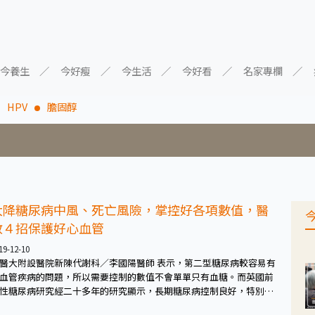
今養生
今好瘦
今生活
今好看
名家專欄
HPV
膽固醇
大降糖尿病中風、死亡風險，掌控好各項數值，醫
教４招保護好心血管
19-12-10
醫大附設醫院新陳代謝科／李國陽醫師 表示，第二型糖尿病較容易有
血管疾病的問題，所以需要控制的數值不會單單只有血糖。而英國前
性糖尿病研究經二十多年的研究顯示，長期糖尿病控制良好，特別是
化血紅素