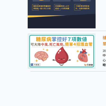
20
中
心
瞻
糖