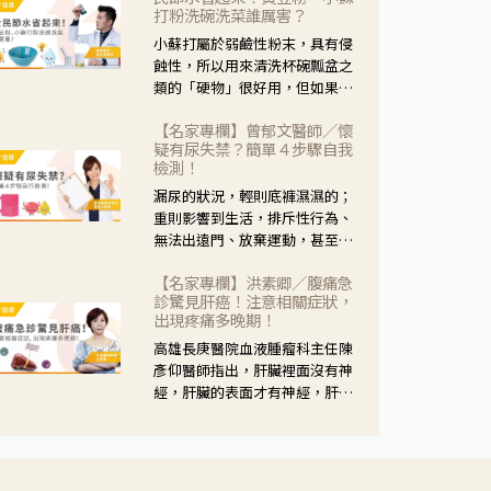
黃，當然就可以使用枸杞菊花
打粉洗碗洗菜誰厲害？
茶，但是枸杞的劑量要少，菊花
小蘇打屬於弱鹼性粉末，具有侵
的劑量要多；若是有以上症狀以
蝕性，所以用來清洗杯碗瓢盆之
外，眼睛還會有灼熱感，眼屎多
類的「硬物」很好用，但如果用
到會「牽絲」，也就是水樣分泌
於軟性的物質，像是洗菜，就要
物增加，這樣就是感染性結膜炎
【名家專欄】曾郁文醫師／懷
特別注意用法用量，使用過多或
了，這時候就要使用菊花、金銀
疑有尿失禁？簡單４步驟自我
是浸泡太久，容易腐蝕蔬菜的纖
花來治療；假如單純的眼睛乾
檢測！
維，讓菜軟掉不清脆。
澀，結膜沒有紅，眼睛周圍沒有
漏尿的狀況，輕則底褲濕濕的；
眼屎，這種情況是屬於「陰
重則影響到生活，排斥性行為、
虛」，就可以使用枸杞、蓮藕、
無法出遠門、放棄運動，甚至怕
麥門冬、山藥等比較滋潤的藥
身上有尿騷味，這些都是「尿失
材，效果就更顯著。
【名家專欄】洪素卿／腹痛急
禁」的症狀，長期下來不敢與朋
診驚見肝癌！注意相關症狀，
友往來，低潮陰霾造成憂鬱症。
出現疼痛多晚期！
高雄長庚醫院血液腫瘤科主任陳
彥仰醫師指出，肝臟裡面沒有神
經，肝臟的表面才有神經，肝臟
的腫瘤如果沒有侵犯到表面是不
會有疼痛的症狀，且如果腫瘤不
夠大，或是沒有遭到劇烈碰撞等
外力影響，多無明顯症狀，一旦