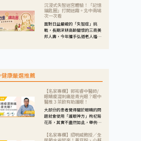
沉浸式失智迷宮體驗！「記憶
人杰藥師表示，這三款藥物目
鑰匙圈」打開迷霧。北中南場
的、作用、風險各有不同，管制
次一次看
與否所帶來的後許影響也不同，
面對日益嚴峻的「失智症」挑
可先了解其特性。
戰，長期深耕高齡關懷的三商美
邦人壽，今年攜手弘道老人福利
基金會，推動關懷計畫。 透過沉
浸式「孟婆體驗」，由講師帶領
參與者化身為旅人，透過情境模
擬、互動討論與卡牌推理等，讓
參與者親身感受失智症者在記憶
今健康嚴選推薦
迷宮中面臨的混亂、判斷困難與
生活挑戰。
【名家專欄】郭祐睿中醫師/
眼睛痠澀刺痛是青光眼？眼中
醫推３茶飲有助護眼！
大部分的患者覺得關於眼睛的問
題就會使用「護眼神方」枸杞菊
花茶，其實不盡然如此，舉例來
說若是眼睛乾澀的人合併結膜
【名家專欄】招明威教授／全
紅、眼睛痛、眼屎多而且顏色
民節水省起來！黃豆粉、小蘇