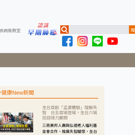
搜
疾病衛教室
今健康New新聞
全台首創「孟婆體驗」理解失
智 台北首場登場，全台六場
巡迴接力展開
三商美邦人壽與弘道老人福利基
金會合作，推廣失智關懷，全台