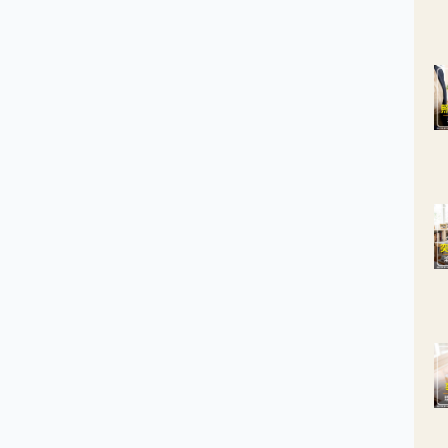
網膜、淋巴結、骨盆腔／腹腔轉移腫瘤、盲腸。而在經過手術後有
5%患者可得到完全緩解，但其中有7~8成的患者會在1年左右出現復
、產生抗藥性。