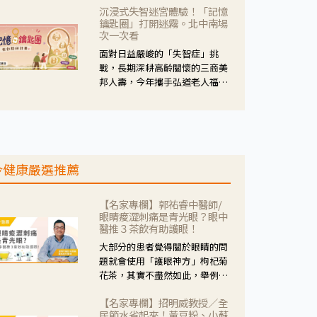
沉浸式失智迷宮體驗！「記憶
人杰藥師表示，這三款藥物目
鑰匙圈」打開迷霧。北中南場
的、作用、風險各有不同，管制
次一次看
與否所帶來的後許影響也不同，
面對日益嚴峻的「失智症」挑
可先了解其特性。
戰，長期深耕高齡關懷的三商美
邦人壽，今年攜手弘道老人福利
基金會，推動關懷計畫。 透過沉
浸式「孟婆體驗」，由講師帶領
參與者化身為旅人，透過情境模
擬、互動討論與卡牌推理等，讓
參與者親身感受失智症者在記憶
今健康嚴選推薦
迷宮中面臨的混亂、判斷困難與
生活挑戰。
【名家專欄】郭祐睿中醫師/
眼睛痠澀刺痛是青光眼？眼中
醫推３茶飲有助護眼！
大部分的患者覺得關於眼睛的問
題就會使用「護眼神方」枸杞菊
花茶，其實不盡然如此，舉例來
說若是眼睛乾澀的人合併結膜
【名家專欄】招明威教授／全
紅、眼睛痛、眼屎多而且顏色
民節水省起來！黃豆粉、小蘇