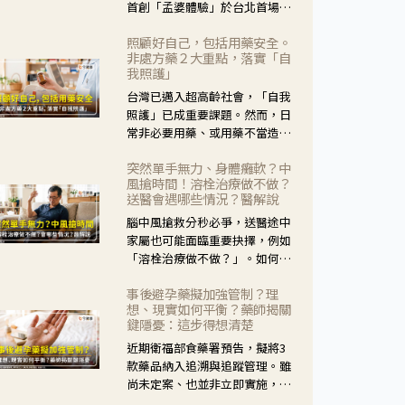
首創「孟婆體驗」於台北首場實
體講座溫馨登場。講座跳脫傳統
照顧好自己，包括用藥安全。
模式，用結合情境互動等豐富活
非處方藥２大重點，落實「自
動，將抽象的失智轉化為可感
我照護」
受、可討論的生活情境，並引導
台灣已邁入超高齡社會，「自我
民眾在家人開始出現改變時，以
照護」已成重要課題。然而，日
理解取代責備、以耐心回應不
常非必要用藥、或用藥不當造成
安。
身體影響屢見不鮮，用藥安全實
突然單手無力、身體癱軟？中
在重要。社團法人台灣自我照護
風搶時間！溶栓治療做不做？
產業協會 提出「非處方藥正確使
送醫會遇哪些情況？醫解說
用」與「藥師給力」，鼓勵民眾
腦中風搶救分秒必爭，送醫途中
建立安全且正確的自我照護習
家屬也可能面臨重要抉擇，例如
慣。
「溶栓治療做不做？」。如何搶
下救援黃金時間？台灣腦中風學
事後避孕藥擬加強管制？理
會理事長陳龍醫師解說！
想、現實如何平衡？藥師揭關
鍵隱憂：這步得想清楚
近期衛福部食藥署預告，擬將3
款藥品納入追溯與追蹤管理。雖
尚未定案、也並非立即實施，不
過消息一出仍掀起社會議論。王