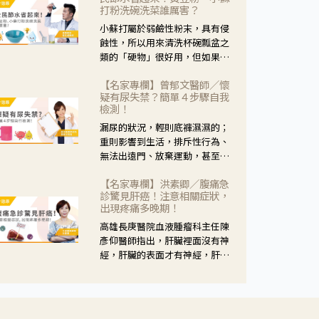
黃，當然就可以使用枸杞菊花
打粉洗碗洗菜誰厲害？
茶，但是枸杞的劑量要少，菊花
小蘇打屬於弱鹼性粉末，具有侵
的劑量要多；若是有以上症狀以
蝕性，所以用來清洗杯碗瓢盆之
外，眼睛還會有灼熱感，眼屎多
類的「硬物」很好用，但如果用
到會「牽絲」，也就是水樣分泌
於軟性的物質，像是洗菜，就要
物增加，這樣就是感染性結膜炎
【名家專欄】曾郁文醫師／懷
特別注意用法用量，使用過多或
了，這時候就要使用菊花、金銀
疑有尿失禁？簡單４步驟自我
是浸泡太久，容易腐蝕蔬菜的纖
花來治療；假如單純的眼睛乾
檢測！
維，讓菜軟掉不清脆。
澀，結膜沒有紅，眼睛周圍沒有
漏尿的狀況，輕則底褲濕濕的；
眼屎，這種情況是屬於「陰
重則影響到生活，排斥性行為、
虛」，就可以使用枸杞、蓮藕、
無法出遠門、放棄運動，甚至怕
麥門冬、山藥等比較滋潤的藥
身上有尿騷味，這些都是「尿失
材，效果就更顯著。
【名家專欄】洪素卿／腹痛急
禁」的症狀，長期下來不敢與朋
診驚見肝癌！注意相關症狀，
友往來，低潮陰霾造成憂鬱症。
出現疼痛多晚期！
高雄長庚醫院血液腫瘤科主任陳
彥仰醫師指出，肝臟裡面沒有神
經，肝臟的表面才有神經，肝臟
的腫瘤如果沒有侵犯到表面是不
會有疼痛的症狀，且如果腫瘤不
夠大，或是沒有遭到劇烈碰撞等
外力影響，多無明顯症狀，一旦