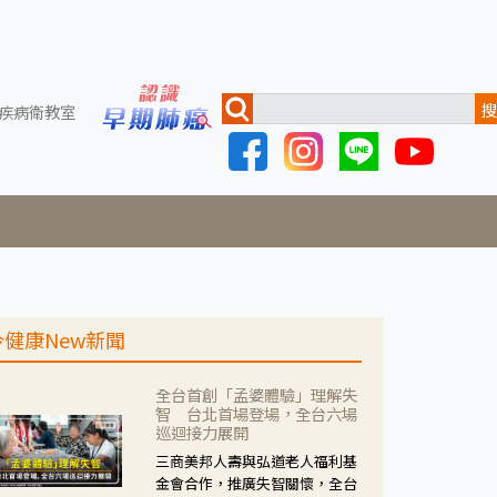
搜
疾病衛教室
今健康New新聞
全台首創「孟婆體驗」理解失
智 台北首場登場，全台六場
巡迴接力展開
三商美邦人壽與弘道老人福利基
金會合作，推廣失智關懷，全台