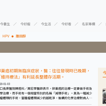
今養生
今好瘦
今生活
今好看
名家專欄
HPV
膽固醇
卵巢癌初期無臨床症狀，醫：往往發現時已晚期，
「維持療法」有利延長整體存活期。
20-01-03
口長庚醫院婦癌科／周宏學醫師表示，卵巢癌的治療一定要做手術及
學治療，而手術有一個相當特別的名稱「減積手術」。其為一種減少
瘤體積的手術，當腫瘤體積減少的越乾淨，後續的化學治療對病人就
加有利，整體來說必需切除的器官包括了子宮、兩側卵巢、輸卵管、