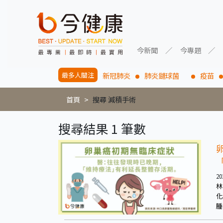
今新聞
今專題
最多人關注
新冠肺炎
肺炎鏈球菌
疫苗
首頁
搜尋 減積手術
搜尋結果 1 筆數
20
林
化
腫
越