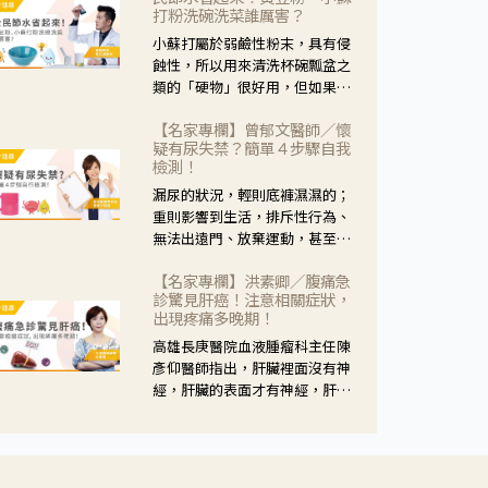
黃，當然就可以使用枸杞菊花
打粉洗碗洗菜誰厲害？
茶，但是枸杞的劑量要少，菊花
小蘇打屬於弱鹼性粉末，具有侵
的劑量要多；若是有以上症狀以
蝕性，所以用來清洗杯碗瓢盆之
外，眼睛還會有灼熱感，眼屎多
類的「硬物」很好用，但如果用
到會「牽絲」，也就是水樣分泌
於軟性的物質，像是洗菜，就要
物增加，這樣就是感染性結膜炎
【名家專欄】曾郁文醫師／懷
特別注意用法用量，使用過多或
了，這時候就要使用菊花、金銀
疑有尿失禁？簡單４步驟自我
是浸泡太久，容易腐蝕蔬菜的纖
花來治療；假如單純的眼睛乾
檢測！
維，讓菜軟掉不清脆。
澀，結膜沒有紅，眼睛周圍沒有
漏尿的狀況，輕則底褲濕濕的；
眼屎，這種情況是屬於「陰
重則影響到生活，排斥性行為、
虛」，就可以使用枸杞、蓮藕、
無法出遠門、放棄運動，甚至怕
麥門冬、山藥等比較滋潤的藥
身上有尿騷味，這些都是「尿失
材，效果就更顯著。
【名家專欄】洪素卿／腹痛急
禁」的症狀，長期下來不敢與朋
診驚見肝癌！注意相關症狀，
友往來，低潮陰霾造成憂鬱症。
出現疼痛多晚期！
高雄長庚醫院血液腫瘤科主任陳
彥仰醫師指出，肝臟裡面沒有神
經，肝臟的表面才有神經，肝臟
的腫瘤如果沒有侵犯到表面是不
會有疼痛的症狀，且如果腫瘤不
夠大，或是沒有遭到劇烈碰撞等
外力影響，多無明顯症狀，一旦