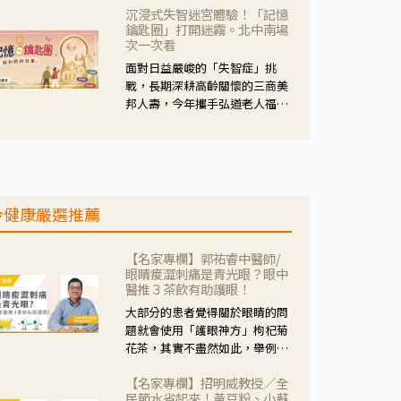
沉浸式失智迷宮體驗！「記憶
人杰藥師表示，這三款藥物目
鑰匙圈」打開迷霧。北中南場
的、作用、風險各有不同，管制
次一次看
與否所帶來的後許影響也不同，
面對日益嚴峻的「失智症」挑
可先了解其特性。
戰，長期深耕高齡關懷的三商美
邦人壽，今年攜手弘道老人福利
基金會，推動關懷計畫。 透過沉
浸式「孟婆體驗」，由講師帶領
參與者化身為旅人，透過情境模
擬、互動討論與卡牌推理等，讓
參與者親身感受失智症者在記憶
今健康嚴選推薦
迷宮中面臨的混亂、判斷困難與
生活挑戰。
【名家專欄】郭祐睿中醫師/
眼睛痠澀刺痛是青光眼？眼中
醫推３茶飲有助護眼！
大部分的患者覺得關於眼睛的問
題就會使用「護眼神方」枸杞菊
花茶，其實不盡然如此，舉例來
說若是眼睛乾澀的人合併結膜
【名家專欄】招明威教授／全
紅、眼睛痛、眼屎多而且顏色
民節水省起來！黃豆粉、小蘇