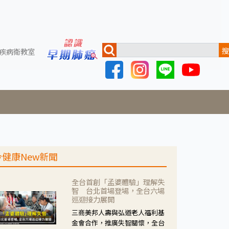
搜
疾病衛教室
今健康New新聞
全台首創「孟婆體驗」理解失
智 台北首場登場，全台六場
巡迴接力展開
三商美邦人壽與弘道老人福利基
金會合作，推廣失智關懷，全台