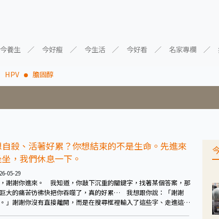
今養生
今好瘦
今生活
今好看
名家專欄
HPV
膽固醇
想自殺、活著好累？你想結束的不是生命。先進來
坐坐，我們休息一下。
26-05-29
，謝謝你進來。 我知道，你敲下沉重的關鍵字，找著某個答案，那
巨大的痛苦彷彿快把你吞噬了，真的好累… 我想跟你說：「謝謝
。」謝謝你沒有直接離開，而是在搜尋框裡輸入了這些字、走進這
。 生活這麼不容易，能撐到現在，你已經做得很好了，真的。