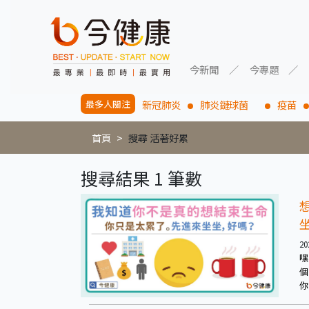
今新聞
今專題
最多人關注
新冠肺炎
肺炎鏈球菌
疫苗
首頁
搜尋 活著好累
搜尋結果 1 筆數
20
嘿
個
你
篇