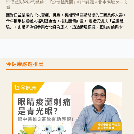
沉浸式失智迷宮體驗！「記憶鑰匙圈」打開迷霧。北中南場次一次
看
面對日益嚴峻的「失智症」挑戰，長期深耕高齡關懷的三商美邦人壽，
今年攜手弘道老人福利基金會，推動關懷計畫。 透過沉浸式「孟婆體
驗」，由講師帶領參與者化身為旅人，透過情境模擬、互動討論與卡牌
推理等，讓參與者親身感受失智症者在記憶迷宮中面臨的混亂、判斷困
難與生活挑戰。
今健康嚴選推薦