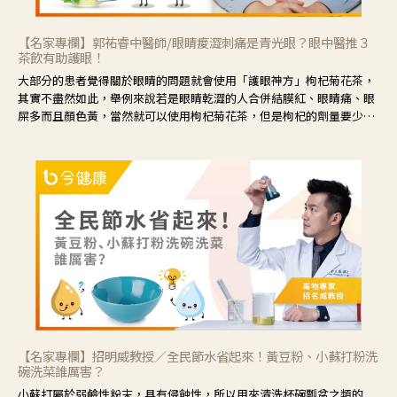
【名家專欄】郭祐睿中醫師/眼睛痠澀刺痛是青光眼？眼中醫推３
茶飲有助護眼！
大部分的患者覺得關於眼睛的問題就會使用「護眼神方」枸杞菊花茶，
其實不盡然如此，舉例來說若是眼睛乾澀的人合併結膜紅、眼睛痛、眼
屎多而且顏色黃，當然就可以使用枸杞菊花茶，但是枸杞的劑量要少，
菊花的劑量要多；若是有以上症狀以外，眼睛還會有灼熱感，眼屎多到
會「牽絲」，也就是水樣分泌物增加，這樣就是感染性結膜炎了，這時
候就要使用菊花、金銀花來治療；假如單純的眼睛乾澀，結膜沒有紅，
眼睛周圍沒有眼屎，這種情況是屬於「陰虛」，就可以使用枸杞、蓮
藕、麥門冬、山藥等比較滋潤的藥材，效果就更顯著。
【名家專欄】招明威教授／全民節水省起來！黃豆粉、小蘇打粉洗
碗洗菜誰厲害？
小蘇打屬於弱鹼性粉末，具有侵蝕性，所以用來清洗杯碗瓢盆之類的