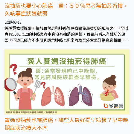
沒抽菸也要小心肺癌 醫：５０％患者無抽菸習慣，
久咳等症狀速就醫
2020-08-19
黃明賢教授提醒，抽菸雖然是和肺癌等癌症關係最密切的風險之一，但其
實有50%以上的肺癌患者本身沒有抽菸的習慣，雖目前尚未有確切的原
因，不過已經有不少研究顯示肺癌也和室內及室外空氣汙染息息相關，例
如PM2.5、廚房的油煙等風險因子。而平時有有抽菸習慣者，更要特別注
意。
寶媽沒抽菸也罹肺癌，哪些人最好提早篩檢？早中晚
期症狀治療大不同