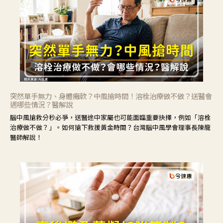
突然單手無力、身體癱軟？中風搶時間！溶栓治療做不做？送醫會
遇哪些情況？醫解說
腦中風搶救分秒必爭，送醫途中家屬也可能面臨重要抉擇，例如「溶栓
治療做不做？」。如何搶下救援黃金時間？台灣腦中風學會理事長陳龍
醫師解說！