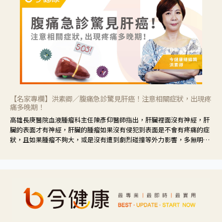
【名家專欄】洪素卿／腹痛急診驚見肝癌！注意相關症狀，出現疼
痛多晚期！
高雄長庚醫院血液腫瘤科主任陳彥仰醫師指出，肝臟裡面沒有神經，肝
臟的表面才有神經，肝臟的腫瘤如果沒有侵犯到表面是不會有疼痛的症
狀，且如果腫瘤不夠大，或是沒有遭到劇烈碰撞等外力影響，多無明顯
症狀，一旦患者出現疲勞、食慾不振、體重減輕、上腹部悶痛、肝功能
異常、黃疸、腹部腫大、甚至上腸胃道出血、吐血等肝癌臨床症狀，多
數已是晚期。