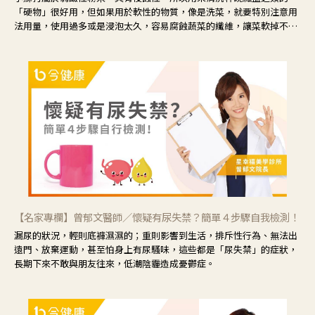
「硬物」很好用，但如果用於軟性的物質，像是洗菜，就要特別注意用
法用量，使用過多或是浸泡太久，容易腐蝕蔬菜的纖維，讓菜軟掉不清
脆。
【名家專欄】曾郁文醫師／懷疑有尿失禁？簡單４步驟自我檢測！
漏尿的狀況，輕則底褲濕濕的；重則影響到生活，排斥性行為、無法出
遠門、放棄運動，甚至怕身上有尿騷味，這些都是「尿失禁」的症狀，
長期下來不敢與朋友往來，低潮陰霾造成憂鬱症。