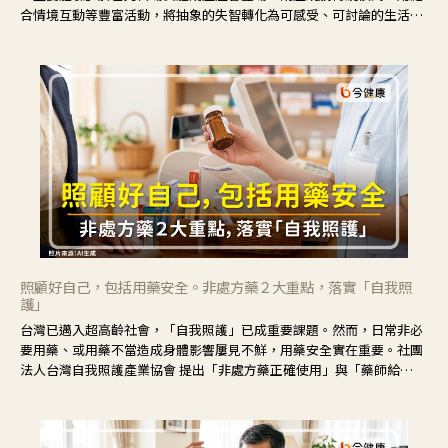
合情境互動等豐富活動，將抽象的失智轉化為可感受、可討論的生活情
境，並引導民眾在家人開始出現改變時，以理解取代責備、以耐心回應
不安。
照顧好自己，包括用藥安全。非處方藥２大重點，落實「自我照
護」
台灣已邁入超高齡社會，「自我照護」已成重要課題。然而，日常非必
要用藥、或用藥不當造成身體影響屢見不鮮，用藥安全實在重要。社團
法人台灣自我照護產業協會 提出「非處方藥正確使用」與「藥師給
力」，鼓勵民眾建立安全且正確的自我照護習慣。