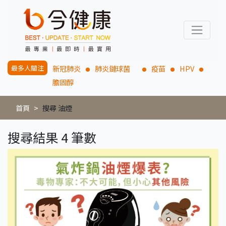
最多人關注
新冠肺炎
肺炎鏈球菌
疫苗
HPV
膽固醇
首頁
搜尋 油煙
搜尋結果 4 筆數