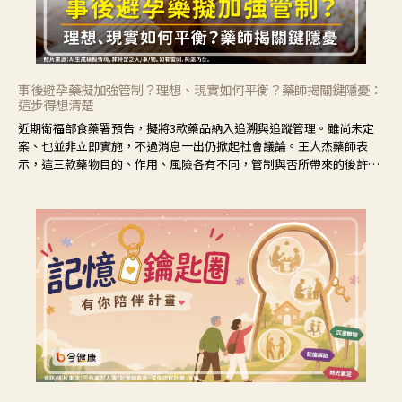
事後避孕藥擬加強管制？理想、現實如何平衡？藥師揭關鍵隱憂：
這步得想清楚
近期衛福部食藥署預告，擬將3款藥品納入追溯與追蹤管理。雖尚未定
案、也並非立即實施，不過消息一出仍掀起社會議論。王人杰藥師表
示，這三款藥物目的、作用、風險各有不同，管制與否所帶來的後許影
響也不同，可先了解其特性。