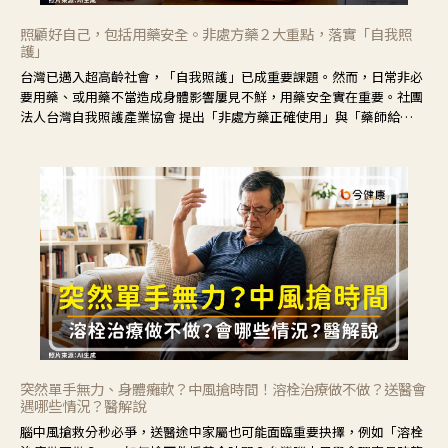
照顧好自己，包括用藥安全。非處方藥２大重點，落實「自我照
護」
台灣已邁入超高齡社會，「自我照護」已成重要課題。然而，日常非必
要用藥、或用藥不當造成身體影響屢見不鮮，用藥安全實在重要。社團
法人台灣自我照護產業協會 提出「非處方藥正確使用」與「藥師給
力」，鼓勵民眾建立安全且正確的自我照護習慣。
突然單手無力、身體癱軟？中風搶時間！溶栓治療做不做？送醫會
遇哪些情況？醫解說
腦中風搶救分秒必爭，送醫途中家屬也可能面臨重要抉擇，例如「溶栓