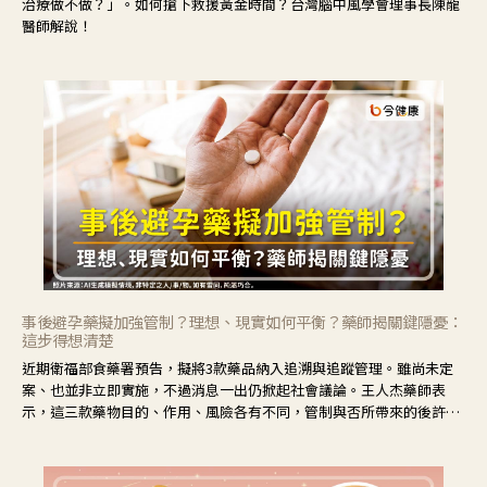
治療做不做？」。如何搶下救援黃金時間？台灣腦中風學會理事長陳龍
醫師解說！
事後避孕藥擬加強管制？理想、現實如何平衡？藥師揭關鍵隱憂：
這步得想清楚
近期衛福部食藥署預告，擬將3款藥品納入追溯與追蹤管理。雖尚未定
案、也並非立即實施，不過消息一出仍掀起社會議論。王人杰藥師表
示，這三款藥物目的、作用、風險各有不同，管制與否所帶來的後許影
響也不同，可先了解其特性。