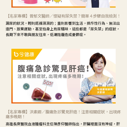
【名家專欄】曾郁文醫師／懷疑有尿失禁？簡單４步驟自我檢測！
漏尿的狀況，輕則底褲濕濕的；重則影響到生活，排斥性行為、無法出
遠門、放棄運動，甚至怕身上有尿騷味，這些都是「尿失禁」的症狀，
長期下來不敢與朋友往來，低潮陰霾造成憂鬱症。
【名家專欄】洪素卿／腹痛急診驚見肝癌！注意相關症狀，出現疼
痛多晚期！
高雄長庚醫院血液腫瘤科主任陳彥仰醫師指出，肝臟裡面沒有神經，肝