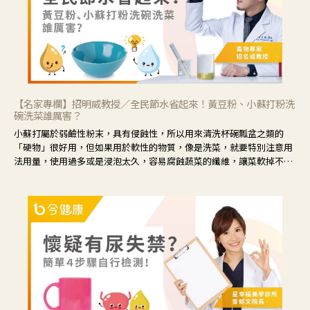
【名家專欄】招明威教授／全民節水省起來！黃豆粉、小蘇打粉洗
碗洗菜誰厲害？
小蘇打屬於弱鹼性粉末，具有侵蝕性，所以用來清洗杯碗瓢盆之類的
「硬物」很好用，但如果用於軟性的物質，像是洗菜，就要特別注意用
法用量，使用過多或是浸泡太久，容易腐蝕蔬菜的纖維，讓菜軟掉不清
脆。