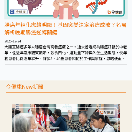
腸癌年輕化愈趨明顯！基因突變決定治療成敗？名醫
解析晚期腸癌逆轉關鍵
2025-12-24
大腸直腸癌多年來穩居台灣高發癌症之一。過去普遍認為腸癌好發於中老
年，但近年臨床觀察顯示，飲食西化、運動量下降與久坐生活型態，使年
輕患者比例逐年攀升。許多3、40歲患者因忙於工作與家庭，忽略便血、
排便習慣改變等警訊，確診時往往已合併轉移。台南市立醫院醫療副院長
李楊成副院長指出，「晚期」並不代表無法治療，事實上今日臨床上已有
多元的精準療程可使用。
今健康New新聞