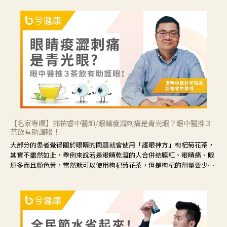
【名家專欄】郭祐睿中醫師/眼睛痠澀刺痛是青光眼？眼中醫推３
茶飲有助護眼！
大部分的患者覺得關於眼睛的問題就會使用「護眼神方」枸杞菊花茶，
其實不盡然如此，舉例來說若是眼睛乾澀的人合併結膜紅、眼睛痛、眼
屎多而且顏色黃，當然就可以使用枸杞菊花茶，但是枸杞的劑量要少，
菊花的劑量要多；若是有以上症狀以外，眼睛還會有灼熱感，眼屎多到
會「牽絲」，也就是水樣分泌物增加，這樣就是感染性結膜炎了，這時
候就要使用菊花、金銀花來治療；假如單純的眼睛乾澀，結膜沒有紅，
眼睛周圍沒有眼屎，這種情況是屬於「陰虛」，就可以使用枸杞、蓮
藕、麥門冬、山藥等比較滋潤的藥材，效果就更顯著。