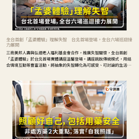
全台首創「孟婆體驗」理解失智 台北首場登場，全台六場巡迴接
力展開
三商美邦人壽與弘道老人福利基金會合作，推廣失智關懷，全台首創
「孟婆體驗」於台北首場實體講座溫馨登場。講座跳脫傳統模式，用結
合情境互動等豐富活動，將抽象的失智轉化為可感受、可討論的生活情
境，並引導民眾在家人開始出現改變時，以理解取代責備、以耐心回應
不安。