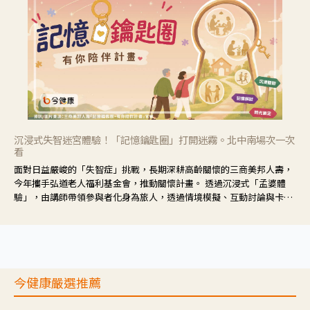
沉浸式失智迷宮體驗！「記憶鑰匙圈」打開迷霧。北中南場次一次
看
面對日益嚴峻的「失智症」挑戰，長期深耕高齡關懷的三商美邦人壽，
今年攜手弘道老人福利基金會，推動關懷計畫。 透過沉浸式「孟婆體
驗」，由講師帶領參與者化身為旅人，透過情境模擬、互動討論與卡牌
推理等，讓參與者親身感受失智症者在記憶迷宮中面臨的混亂、判斷困
難與生活挑戰。
今健康嚴選推薦