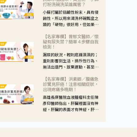
黃，當然就可以使用枸杞菊花
打粉洗碗洗菜誰厲害？
茶，但是枸杞的劑量要少，菊花
小蘇打屬於弱鹼性粉末，具有侵
的劑量要多；若是有以上症狀以
蝕性，所以用來清洗杯碗瓢盆之
外，眼睛還會有灼熱感，眼屎多
類的「硬物」很好用，但如果用
到會「牽絲」，也就是水樣分泌
於軟性的物質，像是洗菜，就要
物增加，這樣就是感染性結膜炎
【名家專欄】曾郁文醫師／懷
特別注意用法用量，使用過多或
了，這時候就要使用菊花、金銀
疑有尿失禁？簡單４步驟自我
是浸泡太久，容易腐蝕蔬菜的纖
花來治療；假如單純的眼睛乾
檢測！
維，讓菜軟掉不清脆。
澀，結膜沒有紅，眼睛周圍沒有
漏尿的狀況，輕則底褲濕濕的；
眼屎，這種情況是屬於「陰
重則影響到生活，排斥性行為、
虛」，就可以使用枸杞、蓮藕、
無法出遠門、放棄運動，甚至怕
麥門冬、山藥等比較滋潤的藥
身上有尿騷味，這些都是「尿失
材，效果就更顯著。
【名家專欄】洪素卿／腹痛急
禁」的症狀，長期下來不敢與朋
診驚見肝癌！注意相關症狀，
友往來，低潮陰霾造成憂鬱症。
出現疼痛多晚期！
高雄長庚醫院血液腫瘤科主任陳
彥仰醫師指出，肝臟裡面沒有神
經，肝臟的表面才有神經，肝臟
的腫瘤如果沒有侵犯到表面是不
會有疼痛的症狀，且如果腫瘤不
夠大，或是沒有遭到劇烈碰撞等
外力影響，多無明顯症狀，一旦