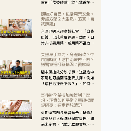
首創「孟婆體驗」於台北首場實
體講座溫馨登場。講座跳脫傳統
照顧好自己，包括用藥安全。
模式，用結合情境互動等豐富活
非處方藥２大重點，落實「自
動，將抽象的失智轉化為可感
我照護」
受、可討論的生活情境，並引導
台灣已邁入超高齡社會，「自我
民眾在家人開始出現改變時，以
照護」已成重要課題。然而，日
理解取代責備、以耐心回應不
常非必要用藥、或用藥不當造成
安。
身體影響屢見不鮮，用藥安全實
突然單手無力、身體癱軟？中
在重要。社團法人台灣自我照護
風搶時間！溶栓治療做不做？
產業協會 提出「非處方藥正確使
送醫會遇哪些情況？醫解說
用」與「藥師給力」，鼓勵民眾
腦中風搶救分秒必爭，送醫途中
建立安全且正確的自我照護習
家屬也可能面臨重要抉擇，例如
慣。
「溶栓治療做不做？」。如何搶
下救援黃金時間？台灣腦中風學
事後避孕藥擬加強管制？理
會理事長陳龍醫師解說！
想、現實如何平衡？藥師揭關
鍵隱憂：這步得想清楚
近期衛福部食藥署預告，擬將3
款藥品納入追溯與追蹤管理。雖
尚未定案、也並非立即實施，不
過消息一出仍掀起社會議論。王