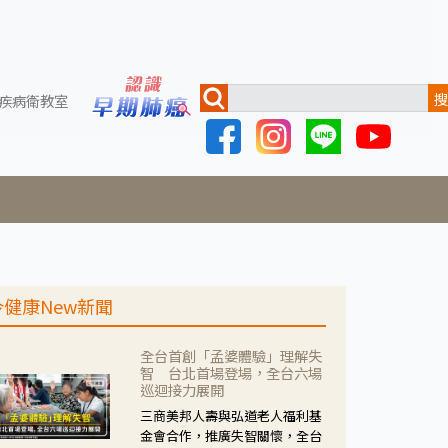
搜
疾病衛教室
今健康New新聞
全台首創「孟婆體驗」理解失
智 台北首場登場，全台六場
巡迴接力展開
三商美邦人壽與弘道老人福利基
金會合作，推廣失智關懷，全台