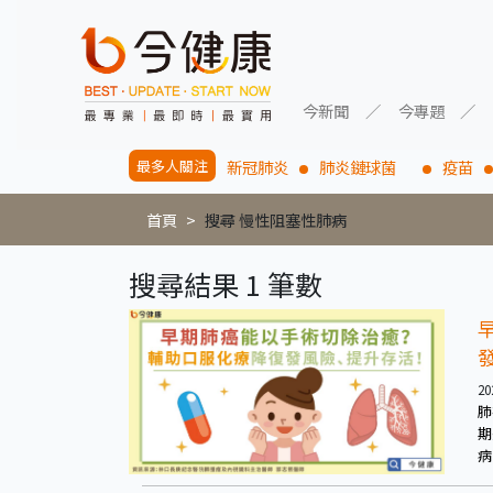
今新聞
今專題
最多人關注
新冠肺炎
肺炎鏈球菌
疫苗
首頁
搜尋 慢性阻塞性肺病
搜尋結果 1 筆數
20
肺
期
病
雖