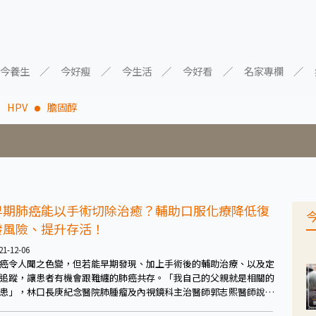
今養生
今好瘦
今生活
今好看
名家專欄
HPV
膽固醇
早期肺癌能以手術切除治癒？輔助口服化療降低復
發風險、提升存活！
21-12-06
癌令人聞之色變，但若能早期發現、加上手術後的輔助治療、以及定
追蹤，讓患者有機會跟難纏的肺癌共存。「我自己的父親就是相關的
患」，林口長庚紀念醫院肺腫瘤及內視鏡科主治醫師郭志熙醫師說，
然父親追蹤第六年復發，幸好治療後狀況良好。他提醒，早期肺癌中