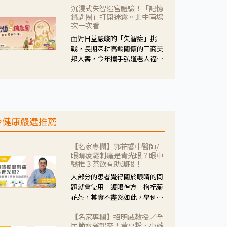
沉浸式失智迷宮體驗！「記憶
人杰藥師表示，這三款藥物目
鑰匙圈」打開迷霧。北中南場
的、作用、風險各有不同，管制
次一次看
與否所帶來的後許影響也不同，
面對日益嚴峻的「失智症」挑
可先了解其特性。
戰，長期深耕高齡關懷的三商美
邦人壽，今年攜手弘道老人福利
基金會，推動關懷計畫。 透過沉
浸式「孟婆體驗」，由講師帶領
參與者化身為旅人，透過情境模
擬、互動討論與卡牌推理等，讓
參與者親身感受失智症者在記憶
今健康嚴選推薦
迷宮中面臨的混亂、判斷困難與
生活挑戰。
【名家專欄】郭祐睿中醫師/
眼睛痠澀刺痛是青光眼？眼中
醫推３茶飲有助護眼！
大部分的患者覺得關於眼睛的問
題就會使用「護眼神方」枸杞菊
花茶，其實不盡然如此，舉例來
說若是眼睛乾澀的人合併結膜
【名家專欄】招明威教授／全
紅、眼睛痛、眼屎多而且顏色
民節水省起來！黃豆粉、小蘇