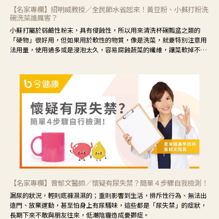
【名家專欄】招明威教授／全民節水省起來！黃豆粉、小蘇打粉洗
碗洗菜誰厲害？
小蘇打屬於弱鹼性粉末，具有侵蝕性，所以用來清洗杯碗瓢盆之類的
「硬物」很好用，但如果用於軟性的物質，像是洗菜，就要特別注意用
法用量，使用過多或是浸泡太久，容易腐蝕蔬菜的纖維，讓菜軟掉不清
脆。
【名家專欄】曾郁文醫師／懷疑有尿失禁？簡單４步驟自我檢測！
漏尿的狀況，輕則底褲濕濕的；重則影響到生活，排斥性行為、無法出
遠門、放棄運動，甚至怕身上有尿騷味，這些都是「尿失禁」的症狀，
長期下來不敢與朋友往來，低潮陰霾造成憂鬱症。