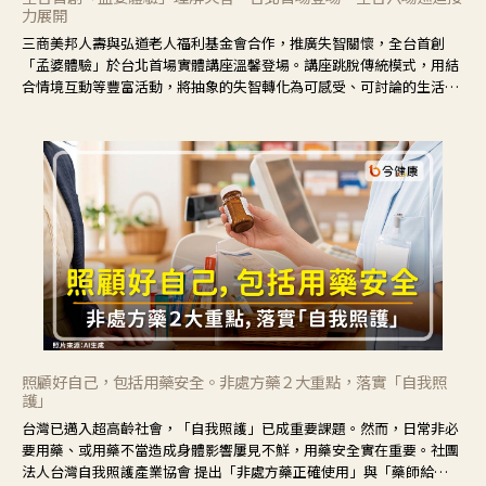
力展開
三商美邦人壽與弘道老人福利基金會合作，推廣失智關懷，全台首創
「孟婆體驗」於台北首場實體講座溫馨登場。講座跳脫傳統模式，用結
合情境互動等豐富活動，將抽象的失智轉化為可感受、可討論的生活情
境，並引導民眾在家人開始出現改變時，以理解取代責備、以耐心回應
不安。
照顧好自己，包括用藥安全。非處方藥２大重點，落實「自我照
護」
台灣已邁入超高齡社會，「自我照護」已成重要課題。然而，日常非必
要用藥、或用藥不當造成身體影響屢見不鮮，用藥安全實在重要。社團
法人台灣自我照護產業協會 提出「非處方藥正確使用」與「藥師給