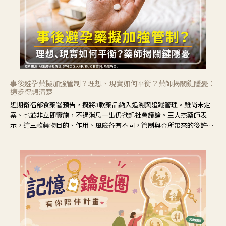
事後避孕藥擬加強管制？理想、現實如何平衡？藥師揭關鍵隱憂：
這步得想清楚
近期衛福部食藥署預告，擬將3款藥品納入追溯與追蹤管理。雖尚未定
案、也並非立即實施，不過消息一出仍掀起社會議論。王人杰藥師表
示，這三款藥物目的、作用、風險各有不同，管制與否所帶來的後許影
響也不同，可先了解其特性。