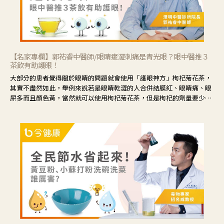
【名家專欄】郭祐睿中醫師/眼睛痠澀刺痛是青光眼？眼中醫推３
茶飲有助護眼！
大部分的患者覺得關於眼睛的問題就會使用「護眼神方」枸杞菊花茶，
其實不盡然如此，舉例來說若是眼睛乾澀的人合併結膜紅、眼睛痛、眼
屎多而且顏色黃，當然就可以使用枸杞菊花茶，但是枸杞的劑量要少，
菊花的劑量要多；若是有以上症狀以外，眼睛還會有灼熱感，眼屎多到
會「牽絲」，也就是水樣分泌物增加，這樣就是感染性結膜炎了，這時
候就要使用菊花、金銀花來治療；假如單純的眼睛乾澀，結膜沒有紅，
眼睛周圍沒有眼屎，這種情況是屬於「陰虛」，就可以使用枸杞、蓮
藕、麥門冬、山藥等比較滋潤的藥材，效果就更顯著。