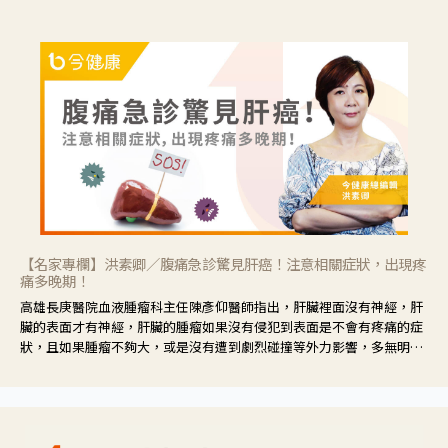
【名家專欄】洪素卿／腹痛急診驚見肝癌！注意相關症狀，出現疼
痛多晚期！
高雄長庚醫院血液腫瘤科主任陳彥仰醫師指出，肝臟裡面沒有神經，肝
臟的表面才有神經，肝臟的腫瘤如果沒有侵犯到表面是不會有疼痛的症
狀，且如果腫瘤不夠大，或是沒有遭到劇烈碰撞等外力影響，多無明顯
症狀，一旦患者出現疲勞、食慾不振、體重減輕、上腹部悶痛、肝功能
異常、黃疸、腹部腫大、甚至上腸胃道出血、吐血等肝癌臨床症狀，多
數已是晚期。