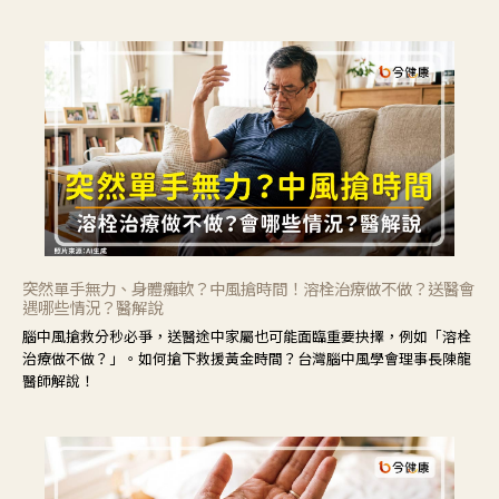
力」，鼓勵民眾建立安全且正確的自我照護習慣。
突然單手無力、身體癱軟？中風搶時間！溶栓治療做不做？送醫會
遇哪些情況？醫解說
腦中風搶救分秒必爭，送醫途中家屬也可能面臨重要抉擇，例如「溶栓
治療做不做？」。如何搶下救援黃金時間？台灣腦中風學會理事長陳龍
醫師解說！