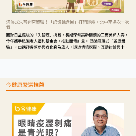
沉浸式失智迷宮體驗！「記憶鑰匙圈」打開迷霧。北中南場次一次
看
面對日益嚴峻的「失智症」挑戰，長期深耕高齡關懷的三商美邦人壽，
今年攜手弘道老人福利基金會，推動關懷計畫。 透過沉浸式「孟婆體
驗」，由講師帶領參與者化身為旅人，透過情境模擬、互動討論與卡牌
推理等，讓參與者親身感受失智症者在記憶迷宮中面臨的混亂、判斷困
難與生活挑戰。
今健康嚴選推薦