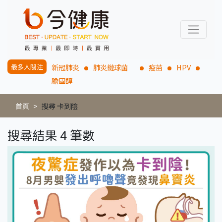
最多人關注
新冠肺炎
肺炎鏈球菌
疫苗
HPV
膽固醇
首頁
搜尋 卡到陰
搜尋結果 4 筆數