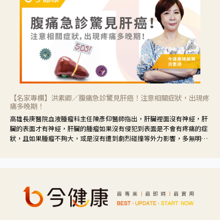
【名家專欄】洪素卿／腹痛急診驚見肝癌！注意相關症狀，出現疼
痛多晚期！
高雄長庚醫院血液腫瘤科主任陳彥仰醫師指出，肝臟裡面沒有神經，肝
臟的表面才有神經，肝臟的腫瘤如果沒有侵犯到表面是不會有疼痛的症
狀，且如果腫瘤不夠大，或是沒有遭到劇烈碰撞等外力影響，多無明顯
症狀，一旦患者出現疲勞、食慾不振、體重減輕、上腹部悶痛、肝功能
異常、黃疸、腹部腫大、甚至上腸胃道出血、吐血等肝癌臨床症狀，多
數已是晚期。