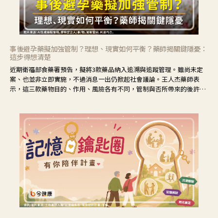
事後避孕藥擬加強管制？理想、現實如何平衡？藥師揭關鍵隱憂：
這步得想清楚
近期衛福部食藥署預告，擬將3款藥品納入追溯與追蹤管理。雖尚未定
案、也並非立即實施，不過消息一出仍掀起社會議論。王人杰藥師表
示，這三款藥物目的、作用、風險各有不同，管制與否所帶來的後許影
響也不同，可先了解其特性。