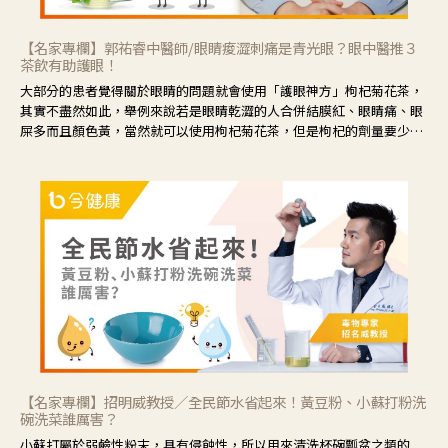
【名家專欄】郭祐睿中醫師/眼睛痠澀刺痛是青光眼？眼中醫推３
茶飲有助護眼！
大部分的患者覺得關於眼睛的問題就會使用「護眼神方」枸杞菊花茶，
其實不盡然如此，舉例來說若是眼睛乾澀的人合併結膜紅、眼睛痛、眼
屎多而且顏色黃，當然就可以使用枸杞菊花茶，但是枸杞的劑量要少，
菊花的劑量要多；若是有以上症狀以外，眼睛還會有灼熱感，眼屎多到
會「牽絲」，也就是水樣分泌物增加，這樣就是感染性結膜炎了，這時
候就要使用菊花、金銀花來治療；假如單純的眼睛乾澀，結膜沒有紅，
眼睛周圍沒有眼屎，這種情況是屬於「陰虛」，就可以使用枸杞、蓮
藕、麥門冬、山藥等比較滋潤的藥材，效果就更顯著。
【名家專欄】招明威教授／全民節水省起來！黃豆粉、小蘇打粉洗
碗洗菜誰厲害？
小蘇打屬於弱鹼性粉末，具有侵蝕性，所以用來清洗杯碗瓢盆之類的