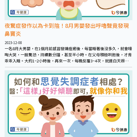
夜驚症發作以為卡到陰！8月男嬰發出呼嚕聲竟發現
鼻竇炎
2023-12-08
一名8月大男嬰，在1個月前感冒發燒痊癒後，每當睡著後沒多久，就會嚎
啕大哭，一臉驚恐，持續數分鐘，甚至半小時。在父母積極哄抱後，才肯
乖乖入睡。大約1~2小時後，再來一次，每晚反覆3~4次，就連白天褓姆
照顧時，也是如此。