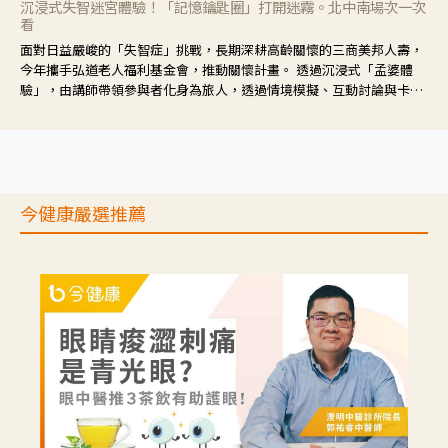
沉浸式失智迷宮體驗！「記憶鑰匙圈」打開迷霧。北中南場次一次
看
面對日益嚴峻的「失智症」挑戰，長期深耕高齡關懷的三商美邦人壽，
今年攜手弘道老人福利基金會，推動關懷計畫。 透過沉浸式「孟婆體
驗」，由講師帶領參與者化身為旅人，透過情境模擬、互動討論與卡牌
推理等，讓參與者親身感受失智症者在記憶迷宮中面臨的混亂、判斷困
難與生活挑戰。
今健康嚴選推薦