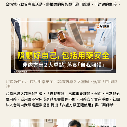
合情境互動等豐富活動，將抽象的失智轉化為可感受、可討論的生活情
境，並引導民眾在家人開始出現改變時，以理解取代責備、以耐心回應
不安。
照顧好自己，包括用藥安全。非處方藥２大重點，落實「自我照
護」
台灣已邁入超高齡社會，「自我照護」已成重要課題。然而，日常非必
要用藥、或用藥不當造成身體影響屢見不鮮，用藥安全實在重要。社團
法人台灣自我照護產業協會 提出「非處方藥正確使用」與「藥師給
力」，鼓勵民眾建立安全且正確的自我照護習慣。