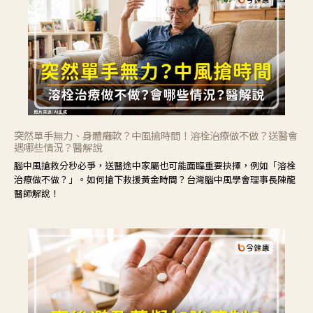
突然單手無力、身體癱軟？中風搶時間！溶栓治療做不做？送醫會
遇哪些情況？醫解說
腦中風搶救分秒必爭，送醫途中家屬也可能面臨重要抉擇，例如「溶栓
治療做不做？」。如何搶下救援黃金時間？台灣腦中風學會理事長陳龍
醫師解說！