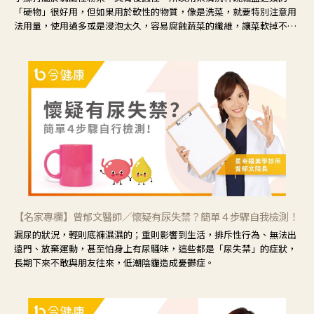
「硬物」很好用，但如果用於軟性的物質，像是洗菜，就要特別注意用
法用量，使用過多或是浸泡太久，容易腐蝕蔬菜的纖維，讓菜軟掉不清
脆。
【名家專欄】曾郁文醫師／懷疑有尿失禁？簡單４步驟自我檢測！
漏尿的狀況，輕則底褲濕濕的；重則影響到生活，排斥性行為、無法出
遠門、放棄運動，甚至怕身上有尿騷味，這些都是「尿失禁」的症狀，
長期下來不敢與朋友往來，低潮陰霾造成憂鬱症。