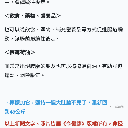
中，會繼續往後走。
＜飲食、藥物、營養品＞
也可以從飲食、藥物、補充營養品等方式促進腸道蠕
動，讓腸菌繼續往後走。
＜擦薄荷油＞
而常常出現腹脹的朋友也可以擦擦薄荷油，有助腸道
蠕動、消除脹氣。
．檸檬加它，堅持一週大肚腩不見了，重新回
PR・新素簡
到45公斤
以上新聞文字、照片皆屬《今健康》版權所有，非授