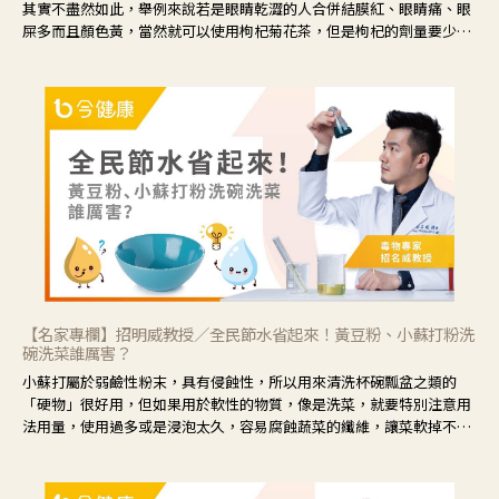
其實不盡然如此，舉例來說若是眼睛乾澀的人合併結膜紅、眼睛痛、眼
屎多而且顏色黃，當然就可以使用枸杞菊花茶，但是枸杞的劑量要少，
菊花的劑量要多；若是有以上症狀以外，眼睛還會有灼熱感，眼屎多到
會「牽絲」，也就是水樣分泌物增加，這樣就是感染性結膜炎了，這時
候就要使用菊花、金銀花來治療；假如單純的眼睛乾澀，結膜沒有紅，
眼睛周圍沒有眼屎，這種情況是屬於「陰虛」，就可以使用枸杞、蓮
藕、麥門冬、山藥等比較滋潤的藥材，效果就更顯著。
【名家專欄】招明威教授／全民節水省起來！黃豆粉、小蘇打粉洗
碗洗菜誰厲害？
小蘇打屬於弱鹼性粉末，具有侵蝕性，所以用來清洗杯碗瓢盆之類的
「硬物」很好用，但如果用於軟性的物質，像是洗菜，就要特別注意用
法用量，使用過多或是浸泡太久，容易腐蝕蔬菜的纖維，讓菜軟掉不清
脆。