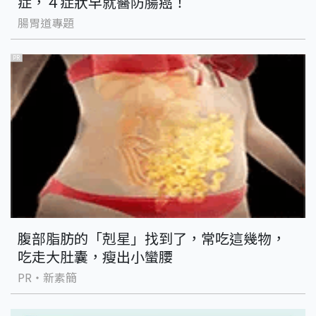
症，４症狀早就醫防腸癌！
腸胃道專題
PR
腹部脂肪的「剋星」找到了，常吃這幾物，
吃走大肚囊，瘦出小蠻腰
PR・新素簡