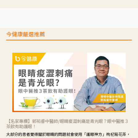
推理等，讓參與者親身感受失智症者在記憶迷宮中面臨的混亂、判斷困
難與生活挑戰。
今健康嚴選推薦
【名家專欄】郭祐睿中醫師/眼睛痠澀刺痛是青光眼？眼中醫推３
茶飲有助護眼！
大部分的患者覺得關於眼睛的問題就會使用「護眼神方」枸杞菊花茶，