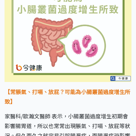
【常脹氣、打嗝、放屁？可能為小腸叢菌過度增生所
致】
家醫科/歐瀚文醫師 表示，小腸叢菌過度增生初期會
影響腸胃道，所以也常常出現脹氣、打嗝、放屁等狀
況。但久而久之就容易引起腸漏症，而腸漏症恐影響