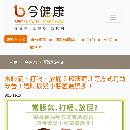
最多人關注
新冠肺炎
肺炎鏈球菌
疫苗
HPV
膽固醇
首頁
今專題
腸胃道專題
常脹氣、打嗝、放屁？擦薄荷油等方式有助
改善！適時懷疑小腸菌叢過多！
2019-12-19