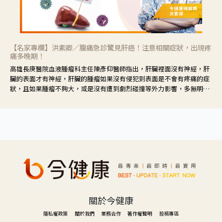
【名家專欄】洪素卿／腹痛急診驚見肝癌！注意相關症狀，出現疼
痛多晚期！
高雄長庚醫院血液腫瘤科主任陳彥仰醫師指出，肝臟裡面沒有神經，肝
臟的表面才有神經，肝臟的腫瘤如果沒有侵犯到表面是不會有疼痛的症
狀，且如果腫瘤不夠大，或是沒有遭到劇烈碰撞等外力影響，多無明顯
症狀，一旦患者出現疲勞、食慾不振、體重減輕、上腹部悶痛、肝功能
異常、黃疸、腹部腫大、甚至上腸胃道出血、吐血等肝癌臨床症狀，多
數已是晚期。
關於今健康
隱私權政策
關於我們
業務合作
著作權聲明
投稿專區