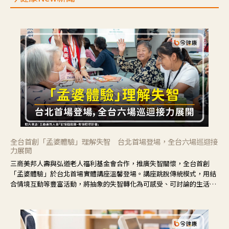
全台首創「孟婆體驗」理解失智 台北首場登場，全台六場巡迴接
力展開
三商美邦人壽與弘道老人福利基金會合作，推廣失智關懷，全台首創
「孟婆體驗」於台北首場實體講座溫馨登場。講座跳脫傳統模式，用結
合情境互動等豐富活動，將抽象的失智轉化為可感受、可討論的生活情
境，並引導民眾在家人開始出現改變時，以理解取代責備、以耐心回應
不安。