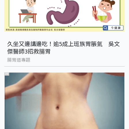
久坐又邊講邊吃！逾5成上班族胃脹氣 吳文
傑醫師3招救腸胃
腸胃道專題
PR