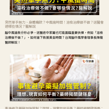
突然單手無力、身體癱軟？中風搶時間！溶栓治療做不做？送醫會
遇哪些情況？醫解說
腦中風搶救分秒必爭，送醫途中家屬也可能面臨重要抉擇，例如「溶栓
治療做不做？」。如何搶下救援黃金時間？台灣腦中風學會理事長陳龍
醫師解說！
事後避孕藥擬加強管制？理想、現實如何平衡？藥師揭關鍵隱憂：