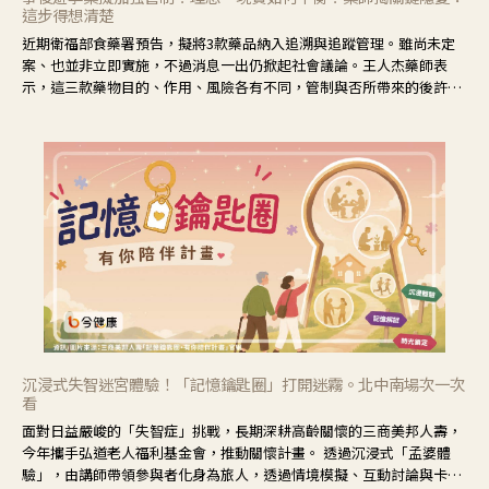
這步得想清楚
近期衛福部食藥署預告，擬將3款藥品納入追溯與追蹤管理。雖尚未定
案、也並非立即實施，不過消息一出仍掀起社會議論。王人杰藥師表
示，這三款藥物目的、作用、風險各有不同，管制與否所帶來的後許影
響也不同，可先了解其特性。
沉浸式失智迷宮體驗！「記憶鑰匙圈」打開迷霧。北中南場次一次
看
面對日益嚴峻的「失智症」挑戰，長期深耕高齡關懷的三商美邦人壽，
今年攜手弘道老人福利基金會，推動關懷計畫。 透過沉浸式「孟婆體
驗」，由講師帶領參與者化身為旅人，透過情境模擬、互動討論與卡牌