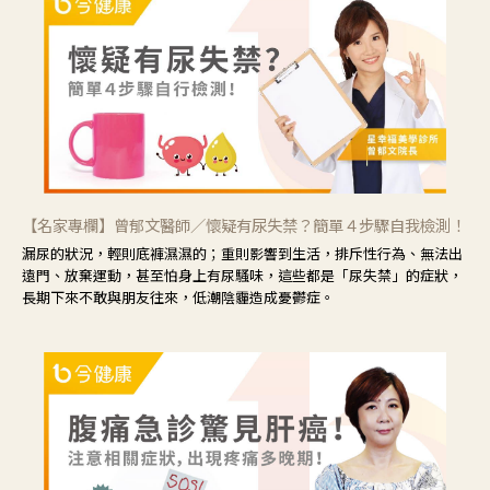
【名家專欄】曾郁文醫師／懷疑有尿失禁？簡單４步驟自我檢測！
漏尿的狀況，輕則底褲濕濕的；重則影響到生活，排斥性行為、無法出
遠門、放棄運動，甚至怕身上有尿騷味，這些都是「尿失禁」的症狀，
長期下來不敢與朋友往來，低潮陰霾造成憂鬱症。