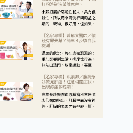
黃，當然就可以使用枸杞菊花
打粉洗碗洗菜誰厲害？
茶，但是枸杞的劑量要少，菊花
小蘇打屬於弱鹼性粉末，具有侵
的劑量要多；若是有以上症狀以
蝕性，所以用來清洗杯碗瓢盆之
外，眼睛還會有灼熱感，眼屎多
類的「硬物」很好用，但如果用
到會「牽絲」，也就是水樣分泌
於軟性的物質，像是洗菜，就要
物增加，這樣就是感染性結膜炎
【名家專欄】曾郁文醫師／懷
特別注意用法用量，使用過多或
了，這時候就要使用菊花、金銀
疑有尿失禁？簡單４步驟自我
是浸泡太久，容易腐蝕蔬菜的纖
花來治療；假如單純的眼睛乾
檢測！
維，讓菜軟掉不清脆。
澀，結膜沒有紅，眼睛周圍沒有
漏尿的狀況，輕則底褲濕濕的；
眼屎，這種情況是屬於「陰
重則影響到生活，排斥性行為、
虛」，就可以使用枸杞、蓮藕、
無法出遠門、放棄運動，甚至怕
麥門冬、山藥等比較滋潤的藥
身上有尿騷味，這些都是「尿失
材，效果就更顯著。
【名家專欄】洪素卿／腹痛急
禁」的症狀，長期下來不敢與朋
診驚見肝癌！注意相關症狀，
友往來，低潮陰霾造成憂鬱症。
出現疼痛多晚期！
高雄長庚醫院血液腫瘤科主任陳
彥仰醫師指出，肝臟裡面沒有神
經，肝臟的表面才有神經，肝臟
的腫瘤如果沒有侵犯到表面是不
會有疼痛的症狀，且如果腫瘤不
夠大，或是沒有遭到劇烈碰撞等
外力影響，多無明顯症狀，一旦