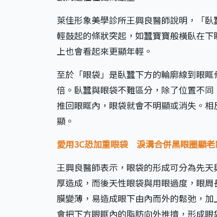
萊佳形象美學診所王興良醫師說明，「臥
輕鼓起的條狀突起，如蠶寶寶般橫臥在下
上也會看起來更顯年輕。
至於「眼袋」是臥蠶下方的輪廓線到眼眶
倍。臥蠶與眼袋不難區分，除了位置不同
推回眼眶內，眼袋就會不明顯或消失。相
顯。
愛用3C恐加重眼袋 淚溝合併黑眼圈顯老
王興良醫師表示，眼袋的形成可分為先天
厚造成，而後天性眼袋與用眼過度，眼周
膜變薄，易造成眼下由內而外的鬆弛，加
會把下方眼眶內的脂肪向外推擠，形成眼