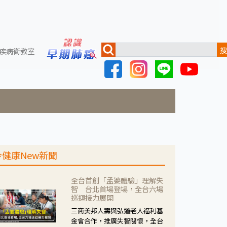
搜
疾病衛教室
今健康New新聞
全台首創「孟婆體驗」理解失
智 台北首場登場，全台六場
巡迴接力展開
三商美邦人壽與弘道老人福利基
金會合作，推廣失智關懷，全台