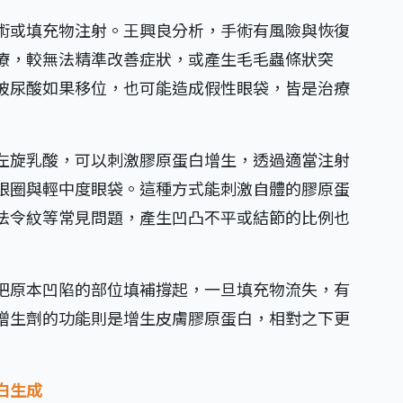
術或填充物注射。王興良分析，手術有風險與恢復
療，較無法精準改善症狀，或產生毛毛蟲條狀突
玻尿酸如果移位，也可能造成假性眼袋，皆是治療
左旋乳酸，可以刺激膠原蛋白增生，透過適當注射
眼圈與輕中度眼袋。這種方式能刺激自體的膠原蛋
法令紋等常見問題，產生凹凸不平或結節的比例也
把原本凹陷的部位填補撐起，一旦填充物流失，有
增生劑的功能則是增生皮膚膠原蛋白，相對之下更
白生成