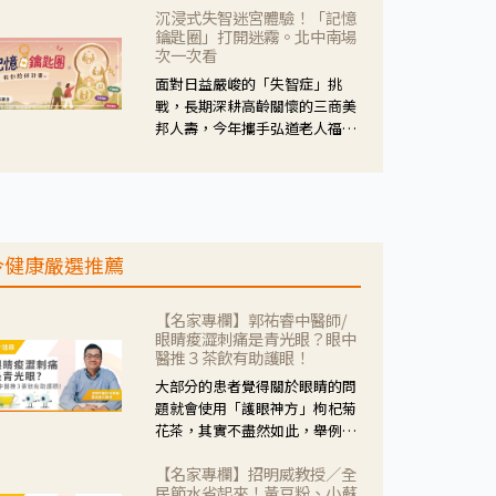
沉浸式失智迷宮體驗！「記憶
人杰藥師表示，這三款藥物目
鑰匙圈」打開迷霧。北中南場
的、作用、風險各有不同，管制
次一次看
與否所帶來的後許影響也不同，
面對日益嚴峻的「失智症」挑
可先了解其特性。
戰，長期深耕高齡關懷的三商美
邦人壽，今年攜手弘道老人福利
基金會，推動關懷計畫。 透過沉
浸式「孟婆體驗」，由講師帶領
參與者化身為旅人，透過情境模
擬、互動討論與卡牌推理等，讓
參與者親身感受失智症者在記憶
今健康嚴選推薦
迷宮中面臨的混亂、判斷困難與
生活挑戰。
【名家專欄】郭祐睿中醫師/
眼睛痠澀刺痛是青光眼？眼中
醫推３茶飲有助護眼！
大部分的患者覺得關於眼睛的問
題就會使用「護眼神方」枸杞菊
花茶，其實不盡然如此，舉例來
說若是眼睛乾澀的人合併結膜
【名家專欄】招明威教授／全
紅、眼睛痛、眼屎多而且顏色
民節水省起來！黃豆粉、小蘇