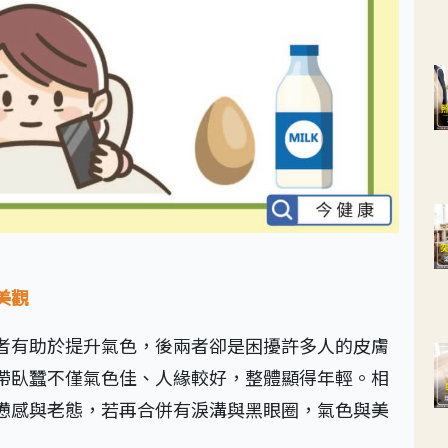
美觀
者有助於提升氣色，後兩者卻是困擾許多人的皮膚
帶臥蠶不僅氣色佳、人緣較好，整體顯得年輕。相
憊感與老態，若再合併有淚溝與黑眼圈，氣色與美