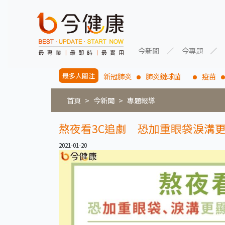
今新聞
今專題
最多人關注
新冠肺炎
肺炎鏈球菌
疫苗
首頁
今新聞
專題報導
熬夜看3C追劇 恐加重眼袋淚溝
2021-01-20