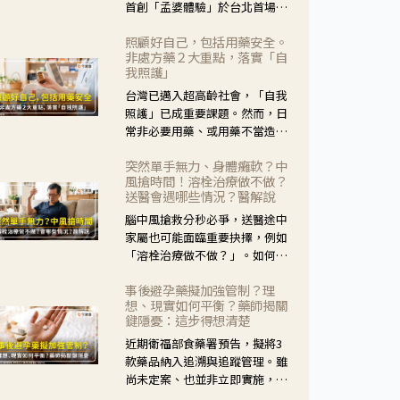
首創「孟婆體驗」於台北首場實
體講座溫馨登場。講座跳脫傳統
照顧好自己，包括用藥安全。
模式，用結合情境互動等豐富活
非處方藥２大重點，落實「自
動，將抽象的失智轉化為可感
我照護」
受、可討論的生活情境，並引導
台灣已邁入超高齡社會，「自我
民眾在家人開始出現改變時，以
照護」已成重要課題。然而，日
理解取代責備、以耐心回應不
常非必要用藥、或用藥不當造成
安。
身體影響屢見不鮮，用藥安全實
突然單手無力、身體癱軟？中
在重要。社團法人台灣自我照護
風搶時間！溶栓治療做不做？
產業協會 提出「非處方藥正確使
送醫會遇哪些情況？醫解說
用」與「藥師給力」，鼓勵民眾
腦中風搶救分秒必爭，送醫途中
建立安全且正確的自我照護習
家屬也可能面臨重要抉擇，例如
慣。
「溶栓治療做不做？」。如何搶
下救援黃金時間？台灣腦中風學
事後避孕藥擬加強管制？理
會理事長陳龍醫師解說！
想、現實如何平衡？藥師揭關
鍵隱憂：這步得想清楚
近期衛福部食藥署預告，擬將3
款藥品納入追溯與追蹤管理。雖
尚未定案、也並非立即實施，不
過消息一出仍掀起社會議論。王