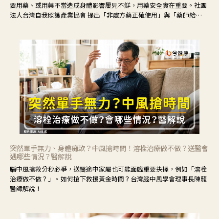
要用藥、或用藥不當造成身體影響屢見不鮮，用藥安全實在重要。社團
法人台灣自我照護產業協會 提出「非處方藥正確使用」與「藥師給
力」，鼓勵民眾建立安全且正確的自我照護習慣。
突然單手無力、身體癱軟？中風搶時間！溶栓治療做不做？送醫會
遇哪些情況？醫解說
腦中風搶救分秒必爭，送醫途中家屬也可能面臨重要抉擇，例如「溶栓
治療做不做？」。如何搶下救援黃金時間？台灣腦中風學會理事長陳龍
醫師解說！