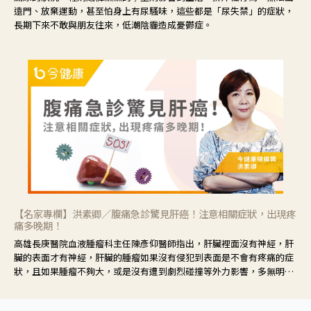
遠門、放棄運動，甚至怕身上有尿騷味，這些都是「尿失禁」的症狀，
長期下來不敢與朋友往來，低潮陰霾造成憂鬱症。
【名家專欄】洪素卿／腹痛急診驚見肝癌！注意相關症狀，出現疼
痛多晚期！
高雄長庚醫院血液腫瘤科主任陳彥仰醫師指出，肝臟裡面沒有神經，肝
臟的表面才有神經，肝臟的腫瘤如果沒有侵犯到表面是不會有疼痛的症
狀，且如果腫瘤不夠大，或是沒有遭到劇烈碰撞等外力影響，多無明顯
症狀，一旦患者出現疲勞、食慾不振、體重減輕、上腹部悶痛、肝功能
異常、黃疸、腹部腫大、甚至上腸胃道出血、吐血等肝癌臨床症狀，多