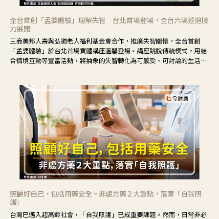
全台首創「孟婆體驗」理解失智 台北首場登場，全台六場巡迴接
力展開
三商美邦人壽與弘道老人福利基金會合作，推廣失智關懷，全台首創
「孟婆體驗」於台北首場實體講座溫馨登場。講座跳脫傳統模式，用結
合情境互動等豐富活動，將抽象的失智轉化為可感受、可討論的生活情
境，並引導民眾在家人開始出現改變時，以理解取代責備、以耐心回應
不安。
照顧好自己，包括用藥安全。非處方藥２大重點，落實「自我照
護」
台灣已邁入超高齡社會，「自我照護」已成重要課題。然而，日常非必