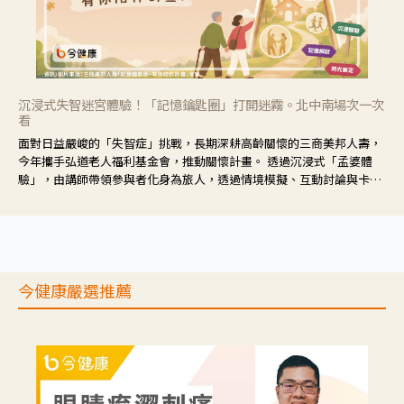
沉浸式失智迷宮體驗！「記憶鑰匙圈」打開迷霧。北中南場次一次
看
面對日益嚴峻的「失智症」挑戰，長期深耕高齡關懷的三商美邦人壽，
今年攜手弘道老人福利基金會，推動關懷計畫。 透過沉浸式「孟婆體
驗」，由講師帶領參與者化身為旅人，透過情境模擬、互動討論與卡牌
推理等，讓參與者親身感受失智症者在記憶迷宮中面臨的混亂、判斷困
難與生活挑戰。
今健康嚴選推薦