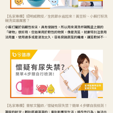
【名家專欄】招明威教授／全民節水省起來！黃豆粉、小蘇打粉洗
碗洗菜誰厲害？
小蘇打屬於弱鹼性粉末，具有侵蝕性，所以用來清洗杯碗瓢盆之類的
「硬物」很好用，但如果用於軟性的物質，像是洗菜，就要特別注意用
法用量，使用過多或是浸泡太久，容易腐蝕蔬菜的纖維，讓菜軟掉不清
脆。
【名家專欄】曾郁文醫師／懷疑有尿失禁？簡單４步驟自我檢測！
漏尿的狀況，輕則底褲濕濕的；重則影響到生活，排斥性行為、無法出