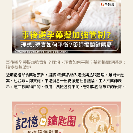
事後避孕藥擬加強管制？理想、現實如何平衡？藥師揭關鍵隱憂：
這步得想清楚
近期衛福部食藥署預告，擬將3款藥品納入追溯與追蹤管理。雖尚未定
案、也並非立即實施，不過消息一出仍掀起社會議論。王人杰藥師表
示，這三款藥物目的、作用、風險各有不同，管制與否所帶來的後許影
響也不同，可先了解其特性。