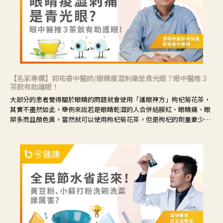
【名家專欄】郭祐睿中醫師/眼睛痠澀刺痛是青光眼？眼中醫推３
茶飲有助護眼！
大部分的患者覺得關於眼睛的問題就會使用「護眼神方」枸杞菊花茶，
其實不盡然如此，舉例來說若是眼睛乾澀的人合併結膜紅、眼睛痛、眼
屎多而且顏色黃，當然就可以使用枸杞菊花茶，但是枸杞的劑量要少，
菊花的劑量要多；若是有以上症狀以外，眼睛還會有灼熱感，眼屎多到
會「牽絲」，也就是水樣分泌物增加，這樣就是感染性結膜炎了，這時
候就要使用菊花、金銀花來治療；假如單純的眼睛乾澀，結膜沒有紅，
眼睛周圍沒有眼屎，這種情況是屬於「陰虛」，就可以使用枸杞、蓮
藕、麥門冬、山藥等比較滋潤的藥材，效果就更顯著。