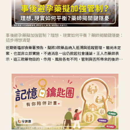
事後避孕藥擬加強管制？理想、現實如何平衡？藥師揭關鍵隱憂：
這步得想清楚
近期衛福部食藥署預告，擬將3款藥品納入追溯與追蹤管理。雖尚未定
案、也並非立即實施，不過消息一出仍掀起社會議論。王人杰藥師表
示，這三款藥物目的、作用、風險各有不同，管制與否所帶來的後許影
響也不同，可先了解其特性。