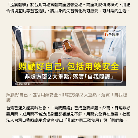
「孟婆體驗」於台北首場實體講座溫馨登場。講座跳脫傳統模式，用結
合情境互動等豐富活動，將抽象的失智轉化為可感受、可討論的生活情
境，並引導民眾在家人開始出現改變時，以理解取代責備、以耐心回應
不安。
照顧好自己，包括用藥安全。非處方藥２大重點，落實「自我照
護」
台灣已邁入超高齡社會，「自我照護」已成重要課題。然而，日常非必
要用藥、或用藥不當造成身體影響屢見不鮮，用藥安全實在重要。社團
法人台灣自我照護產業協會 提出「非處方藥正確使用」與「藥師給
力」，鼓勵民眾建立安全且正確的自我照護習慣。