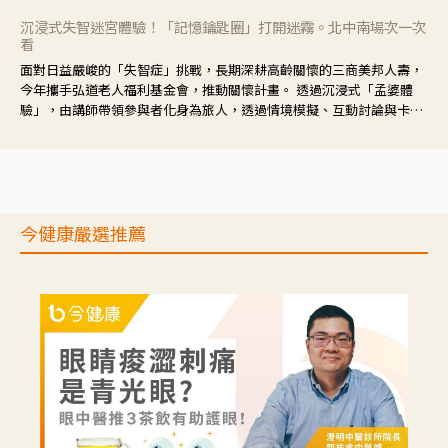
沉浸式失智迷宮體驗！「記憶鑰匙圈」打開迷霧。北中南場次一次
看
面對日益嚴峻的「失智症」挑戰，長期深耕高齡關懷的三商美邦人壽，
今年攜手弘道老人福利基金會，推動關懷計畫。 透過沉浸式「孟婆體
驗」，由講師帶領參與者化身為旅人，透過情境模擬、互動討論與卡牌
推理等，讓參與者親身感受失智症者在記憶迷宮中面臨的混亂、判斷困
難與生活挑戰。
今健康嚴選推薦