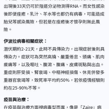
出現後33天仍可於陰道分泌物測得RNA。而女性感染
後即便痊癒，乳汁、羊水等也都仍有病毒，可能造成
胎兒等感染風險，但若是在痊癒後才懷孕則無此風
險。
伊波拉病毒相關症狀：
潛伏期約2-21天，此時不具傳染力，出現症狀後則具
傳染力。症狀可為突然高燒、嚴重倦怠、頭痛、肌肉
痠痛等，以及嘔吐、腹瀉、腹痛、皮膚斑點與出血。
重症則肝受損、腎衰竭、中樞神經損傷、休克併發多
重器官衰竭等，致死率平均約50%，若依疫情經驗則
約在25-90%不等。
疫苗與治療：
在疫苗與治療方面視病毒型而異，像是「Zaire」病