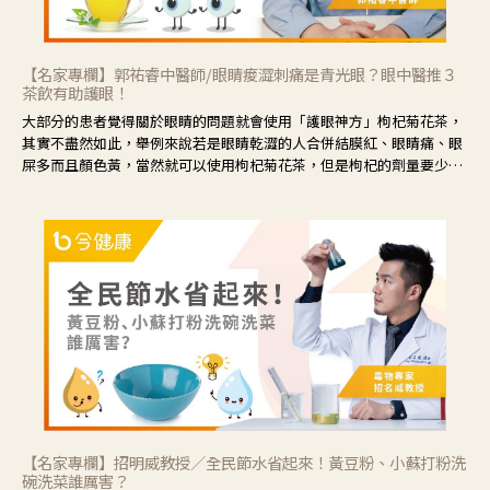
【名家專欄】郭祐睿中醫師/眼睛痠澀刺痛是青光眼？眼中醫推３
茶飲有助護眼！
大部分的患者覺得關於眼睛的問題就會使用「護眼神方」枸杞菊花茶，
其實不盡然如此，舉例來說若是眼睛乾澀的人合併結膜紅、眼睛痛、眼
屎多而且顏色黃，當然就可以使用枸杞菊花茶，但是枸杞的劑量要少，
菊花的劑量要多；若是有以上症狀以外，眼睛還會有灼熱感，眼屎多到
會「牽絲」，也就是水樣分泌物增加，這樣就是感染性結膜炎了，這時
候就要使用菊花、金銀花來治療；假如單純的眼睛乾澀，結膜沒有紅，
眼睛周圍沒有眼屎，這種情況是屬於「陰虛」，就可以使用枸杞、蓮
藕、麥門冬、山藥等比較滋潤的藥材，效果就更顯著。
【名家專欄】招明威教授／全民節水省起來！黃豆粉、小蘇打粉洗
碗洗菜誰厲害？