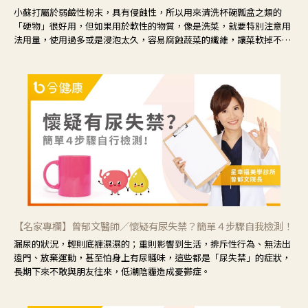
小蘇打屬於弱鹼性粉末，具有侵蝕性，所以用來清洗杯碗瓢盆之類的
「硬物」很好用，但如果用於軟性的物質，像是洗菜，就要特別注意用
法用量，使用過多或是浸泡太久，容易腐蝕蔬菜的纖維，讓菜軟掉不清
脆。
【名家專欄】曾郁文醫師／懷疑有尿失禁？簡單４步驟自我檢測！
漏尿的狀況，輕則底褲濕濕的；重則影響到生活，排斥性行為、無法出
遠門、放棄運動，甚至怕身上有尿騷味，這些都是「尿失禁」的症狀，
長期下來不敢與朋友往來，低潮陰霾造成憂鬱症。