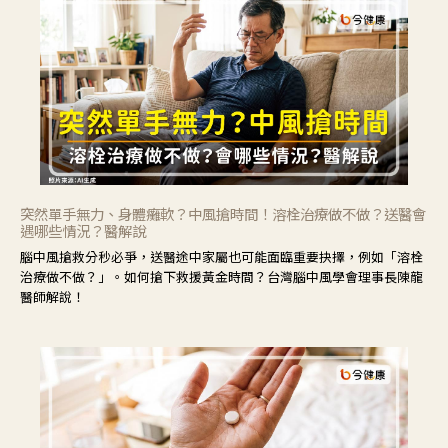
突然單手無力、身體癱軟？中風搶時間！溶栓治療做不做？送醫會
遇哪些情況？醫解說
腦中風搶救分秒必爭，送醫途中家屬也可能面臨重要抉擇，例如「溶栓
治療做不做？」。如何搶下救援黃金時間？台灣腦中風學會理事長陳龍
醫師解說！