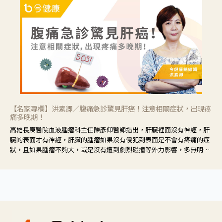
【名家專欄】洪素卿／腹痛急診驚見肝癌！注意相關症狀，出現疼
痛多晚期！
高雄長庚醫院血液腫瘤科主任陳彥仰醫師指出，肝臟裡面沒有神經，肝
臟的表面才有神經，肝臟的腫瘤如果沒有侵犯到表面是不會有疼痛的症
狀，且如果腫瘤不夠大，或是沒有遭到劇烈碰撞等外力影響，多無明顯
症狀，一旦患者出現疲勞、食慾不振、體重減輕、上腹部悶痛、肝功能
異常、黃疸、腹部腫大、甚至上腸胃道出血、吐血等肝癌臨床症狀，多
數已是晚期。