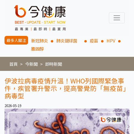
最多人關注
新冠肺炎
肺炎鏈球菌
疫苗
HPV
膽固醇
首頁
今新聞
即時新聞
伊波拉病毒疫情升溫！WHO列國際緊急事
件，疾管署升警示，提高警覺防「無疫苗」
病毒型
2026-05-19