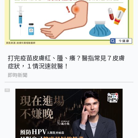
打完疫苗皮膚紅、腫、癢？醫指常見７皮膚
症狀，１情況速就醫！
即時新聞
PR