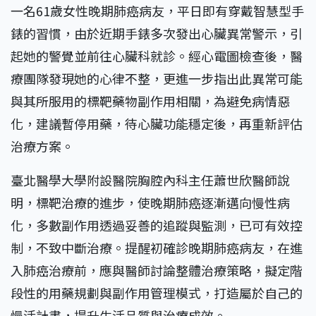
一名61歲女性晚期肺癌病友，平日即有穿戴智慧型手
錶的習慣，由於近期手錶多次發出心臟異常警示，引
起她的警覺並前往心臟科就診。經心電圖檢查後，醫
療團隊發現她的心律不整，更進一步指出此異常可能
與其所服用的標靶藥物副作用相關，為避免病情惡
化，建議暫停用藥，待心臟功能穩定後，再重新評估
治療方案。
臺北醫學大學附設醫院胸腔內科主任蕭世欣醫師說
明，標靶治療的進步，使晚期肺癌逐漸邁向慢性病
化，多數副作用透過妥善的追蹤與監測，已可有效控
制，不致中斷治療。提醒初確診晚期肺癌病友，在進
入肺癌治療前，應與醫師討論整體治療策略，擬定階
段性的用藥規劃與副作用管理模式，打造屬於自己的
慢活計畫，提升生活品質與治療成效。