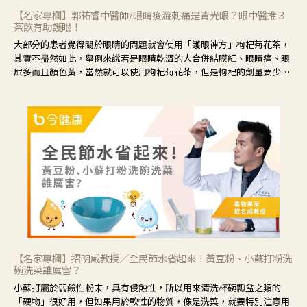
【名家專欄】郭祐睿中醫師/眼睛痠澀刺痛是青光眼？眼中醫推３
茶飲有助護眼！
大部分的患者覺得關於眼睛的問題就會使用「護眼神方」枸杞菊花茶，
其實不盡然如此，舉例來說若是眼睛乾澀的人合併結膜紅、眼睛痛、眼
屎多而且顏色黃，當然就可以使用枸杞菊花茶，但是枸杞的劑量要少，
菊花的劑量要多；若是有以上症狀以外，眼睛還會有灼熱感，眼屎多到
會「牽絲」，也就是水樣分泌物增加，這樣就是感染性結膜炎了，這時
候就要使用菊花、金銀花來治療；假如單純的眼睛乾澀，結膜沒有紅，
眼睛周圍沒有眼屎，這種情況是屬於「陰虛」，就可以使用枸杞、蓮
藕、麥門冬、山藥等比較滋潤的藥材，效果就更顯著。
【名家專欄】招明威教授／全民節水省起來！黃豆粉、小蘇打粉洗
碗洗菜誰厲害？
小蘇打屬於弱鹼性粉末，具有侵蝕性，所以用來清洗杯碗瓢盆之類的
「硬物」很好用，但如果用於軟性的物質，像是洗菜，就要特別注意用