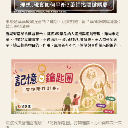
事後避孕藥擬加強管制？理想、現實如何平衡？藥師揭關鍵隱憂：
這步得想清楚
近期衛福部食藥署預告，擬將3款藥品納入追溯與追蹤管理。雖尚未定
案、也並非立即實施，不過消息一出仍掀起社會議論。王人杰藥師表
示，這三款藥物目的、作用、風險各有不同，管制與否所帶來的後許影
響也不同，可先了解其特性。
沉浸式失智迷宮體驗！「記憶鑰匙圈」打開迷霧。北中南場次一次
看