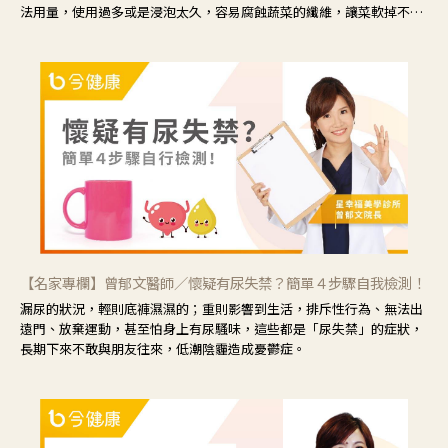
法用量，使用過多或是浸泡太久，容易腐蝕蔬菜的纖維，讓菜軟掉不清
脆。
【名家專欄】曾郁文醫師／懷疑有尿失禁？簡單４步驟自我檢測！
漏尿的狀況，輕則底褲濕濕的；重則影響到生活，排斥性行為、無法出
遠門、放棄運動，甚至怕身上有尿騷味，這些都是「尿失禁」的症狀，
長期下來不敢與朋友往來，低潮陰霾造成憂鬱症。