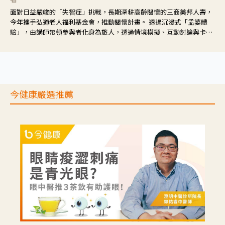
面對日益嚴峻的「失智症」挑戰，長期深耕高齡關懷的三商美邦人壽，
今年攜手弘道老人福利基金會，推動關懷計畫。 透過沉浸式「孟婆體
驗」，由講師帶領參與者化身為旅人，透過情境模擬、互動討論與卡牌
推理等，讓參與者親身感受失智症者在記憶迷宮中面臨的混亂、判斷困
難與生活挑戰。
今健康嚴選推薦