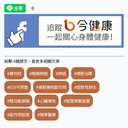
點擊 #關鍵字，看更多相關文章
#蕭世欣
#晚期肺癌
#肺癌
#標靶治療
#EGFR突變
#標靶藥物副作用
#間質性肺炎
#腎功能損傷
#心臟毒性
#智慧穿戴裝置
#副作用管理
#精準醫療