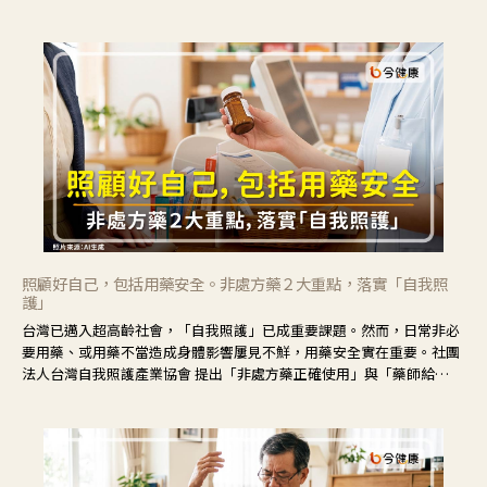
境，並引導民眾在家人開始出現改變時，以理解取代責備、以耐心回應
不安。
照顧好自己，包括用藥安全。非處方藥２大重點，落實「自我照
護」
台灣已邁入超高齡社會，「自我照護」已成重要課題。然而，日常非必
要用藥、或用藥不當造成身體影響屢見不鮮，用藥安全實在重要。社團
法人台灣自我照護產業協會 提出「非處方藥正確使用」與「藥師給
力」，鼓勵民眾建立安全且正確的自我照護習慣。