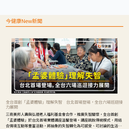
今健康New新聞
全台首創「孟婆體驗」理解失智 台北首場登場，全台六場巡迴接
力展開
三商美邦人壽與弘道老人福利基金會合作，推廣失智關懷，全台首創
「孟婆體驗」於台北首場實體講座溫馨登場。講座跳脫傳統模式，用結
合情境互動等豐富活動，將抽象的失智轉化為可感受、可討論的生活情