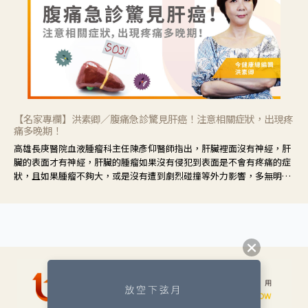
【名家專欄】洪素卿／腹痛急診驚見肝癌！注意相關症狀，出現疼
痛多晚期！
高雄長庚醫院血液腫瘤科主任陳彥仰醫師指出，肝臟裡面沒有神經，肝
臟的表面才有神經，肝臟的腫瘤如果沒有侵犯到表面是不會有疼痛的症
狀，且如果腫瘤不夠大，或是沒有遭到劇烈碰撞等外力影響，多無明顯
症狀，一旦患者出現疲勞、食慾不振、體重減輕、上腹部悶痛、肝功能
異常、黃疸、腹部腫大、甚至上腸胃道出血、吐血等肝癌臨床症狀，多
數已是晚期。