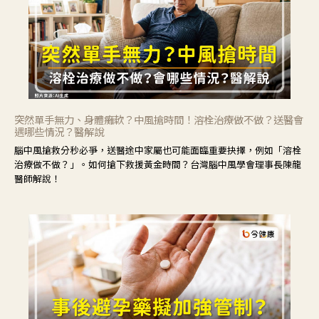
突然單手無力、身體癱軟？中風搶時間！溶栓治療做不做？送醫會
遇哪些情況？醫解說
腦中風搶救分秒必爭，送醫途中家屬也可能面臨重要抉擇，例如「溶栓
治療做不做？」。如何搶下救援黃金時間？台灣腦中風學會理事長陳龍
醫師解說！