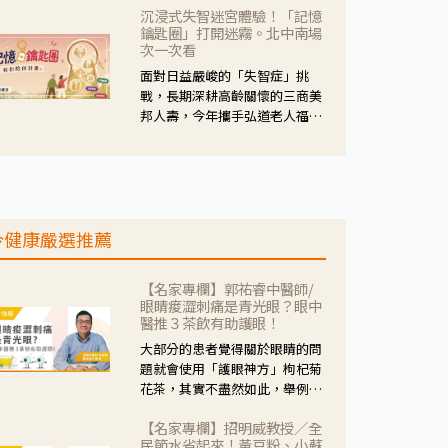
沉浸式失智迷宮體驗！「記憶
人杰藥師表示，這三款藥物目
鑰匙圈」打開迷霧。北中南場
的、作用、風險各有不同，管制
次一次看
與否所帶來的後許影響也不同，
面對日益嚴峻的「失智症」挑
可先了解其特性。
戰，長期深耕高齡關懷的三商美
邦人壽，今年攜手弘道老人福利
基金會，推動關懷計畫。 透過沉
浸式「孟婆體驗」，由講師帶領
參與者化身為旅人，透過情境模
擬、互動討論與卡牌推理等，讓
參與者親身感受失智症者在記憶
今健康嚴選推薦
迷宮中面臨的混亂、判斷困難與
生活挑戰。
【名家專欄】郭祐睿中醫師/
眼睛痠澀刺痛是青光眼？眼中
醫推３茶飲有助護眼！
大部分的患者覺得關於眼睛的問
題就會使用「護眼神方」枸杞菊
花茶，其實不盡然如此，舉例來
說若是眼睛乾澀的人合併結膜
【名家專欄】招明威教授／全
紅、眼睛痛、眼屎多而且顏色
民節水省起來！黃豆粉、小蘇