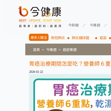
今新聞
今專題
最多人關注
新冠肺炎
肺炎鏈球菌
疫苗
首頁
今專題
癌症專題
胃癌治療期間怎麼吃？營養師６重
2026-01-22