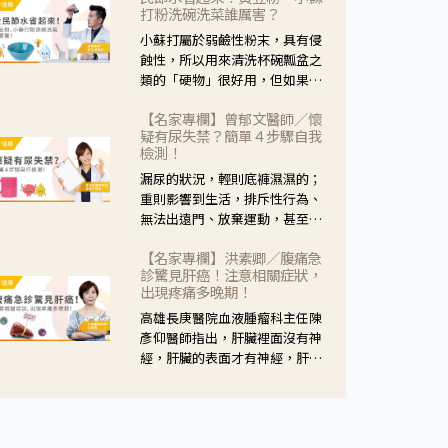
黃，當然就可以使用枸杞菊花
打粉洗碗洗菜誰厲害？
茶，但是枸杞的劑量要少，菊花
小蘇打屬於弱鹼性粉末，具有侵
的劑量要多；若是有以上症狀以
蝕性，所以用來清洗杯碗瓢盆之
外，眼睛還會有灼熱感，眼屎多
類的「硬物」很好用，但如果用
到會「牽絲」，也就是水樣分泌
於軟性的物質，像是洗菜，就要
物增加，這樣就是感染性結膜炎
【名家專欄】曾郁文醫師／懷
特別注意用法用量，使用過多或
了，這時候就要使用菊花、金銀
疑有尿失禁？簡單４步驟自我
是浸泡太久，容易腐蝕蔬菜的纖
花來治療；假如單純的眼睛乾
檢測！
維，讓菜軟掉不清脆。
澀，結膜沒有紅，眼睛周圍沒有
漏尿的狀況，輕則底褲濕濕的；
眼屎，這種情況是屬於「陰
重則影響到生活，排斥性行為、
虛」，就可以使用枸杞、蓮藕、
無法出遠門、放棄運動，甚至怕
麥門冬、山藥等比較滋潤的藥
身上有尿騷味，這些都是「尿失
材，效果就更顯著。
【名家專欄】洪素卿／腹痛急
禁」的症狀，長期下來不敢與朋
診驚見肝癌！注意相關症狀，
友往來，低潮陰霾造成憂鬱症。
出現疼痛多晚期！
高雄長庚醫院血液腫瘤科主任陳
彥仰醫師指出，肝臟裡面沒有神
經，肝臟的表面才有神經，肝臟
的腫瘤如果沒有侵犯到表面是不
會有疼痛的症狀，且如果腫瘤不
夠大，或是沒有遭到劇烈碰撞等
外力影響，多無明顯症狀，一旦