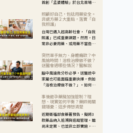
首創「孟婆體驗」於台北首場實
體講座溫馨登場。講座跳脫傳統
照顧好自己，包括用藥安全。
模式，用結合情境互動等豐富活
非處方藥２大重點，落實「自
動，將抽象的失智轉化為可感
我照護」
受、可討論的生活情境，並引導
台灣已邁入超高齡社會，「自我
民眾在家人開始出現改變時，以
照護」已成重要課題。然而，日
理解取代責備、以耐心回應不
常非必要用藥、或用藥不當造成
安。
身體影響屢見不鮮，用藥安全實
突然單手無力、身體癱軟？中
在重要。社團法人台灣自我照護
風搶時間！溶栓治療做不做？
產業協會 提出「非處方藥正確使
送醫會遇哪些情況？醫解說
用」與「藥師給力」，鼓勵民眾
腦中風搶救分秒必爭，送醫途中
建立安全且正確的自我照護習
家屬也可能面臨重要抉擇，例如
慣。
「溶栓治療做不做？」。如何搶
下救援黃金時間？台灣腦中風學
事後避孕藥擬加強管制？理
會理事長陳龍醫師解說！
想、現實如何平衡？藥師揭關
鍵隱憂：這步得想清楚
近期衛福部食藥署預告，擬將3
款藥品納入追溯與追蹤管理。雖
尚未定案、也並非立即實施，不
過消息一出仍掀起社會議論。王