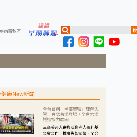
搜
疾病衛教室
今健康New新聞
全台首創「孟婆體驗」理解失
智 台北首場登場，全台六場
巡迴接力展開
三商美邦人壽與弘道老人福利基
金會合作，推廣失智關懷，全台