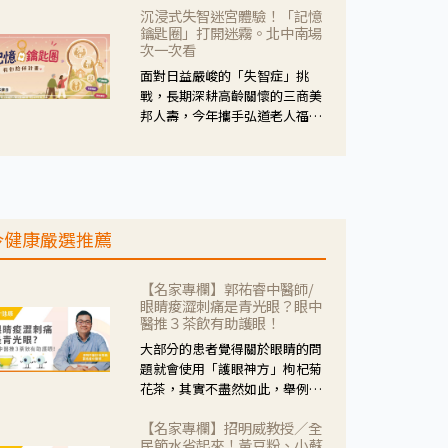
沉浸式失智迷宮體驗！「記憶
人杰藥師表示，這三款藥物目
鑰匙圈」打開迷霧。北中南場
的、作用、風險各有不同，管制
次一次看
與否所帶來的後許影響也不同，
面對日益嚴峻的「失智症」挑
可先了解其特性。
戰，長期深耕高齡關懷的三商美
邦人壽，今年攜手弘道老人福利
基金會，推動關懷計畫。 透過沉
浸式「孟婆體驗」，由講師帶領
參與者化身為旅人，透過情境模
擬、互動討論與卡牌推理等，讓
參與者親身感受失智症者在記憶
今健康嚴選推薦
迷宮中面臨的混亂、判斷困難與
生活挑戰。
【名家專欄】郭祐睿中醫師/
眼睛痠澀刺痛是青光眼？眼中
醫推３茶飲有助護眼！
大部分的患者覺得關於眼睛的問
題就會使用「護眼神方」枸杞菊
花茶，其實不盡然如此，舉例來
說若是眼睛乾澀的人合併結膜
【名家專欄】招明威教授／全
紅、眼睛痛、眼屎多而且顏色
民節水省起來！黃豆粉、小蘇