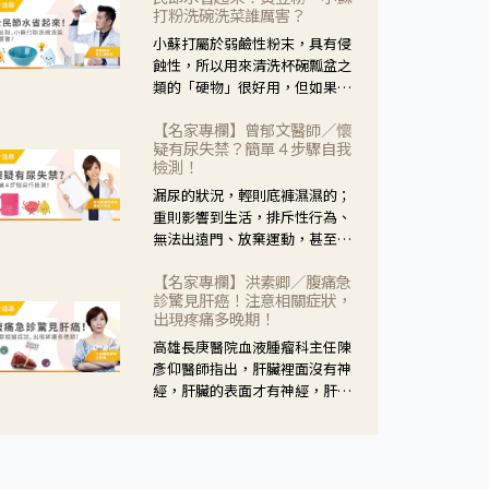
黃，當然就可以使用枸杞菊花
打粉洗碗洗菜誰厲害？
茶，但是枸杞的劑量要少，菊花
小蘇打屬於弱鹼性粉末，具有侵
的劑量要多；若是有以上症狀以
蝕性，所以用來清洗杯碗瓢盆之
外，眼睛還會有灼熱感，眼屎多
類的「硬物」很好用，但如果用
到會「牽絲」，也就是水樣分泌
於軟性的物質，像是洗菜，就要
物增加，這樣就是感染性結膜炎
【名家專欄】曾郁文醫師／懷
特別注意用法用量，使用過多或
了，這時候就要使用菊花、金銀
疑有尿失禁？簡單４步驟自我
是浸泡太久，容易腐蝕蔬菜的纖
花來治療；假如單純的眼睛乾
檢測！
維，讓菜軟掉不清脆。
澀，結膜沒有紅，眼睛周圍沒有
漏尿的狀況，輕則底褲濕濕的；
眼屎，這種情況是屬於「陰
重則影響到生活，排斥性行為、
虛」，就可以使用枸杞、蓮藕、
無法出遠門、放棄運動，甚至怕
麥門冬、山藥等比較滋潤的藥
身上有尿騷味，這些都是「尿失
材，效果就更顯著。
【名家專欄】洪素卿／腹痛急
禁」的症狀，長期下來不敢與朋
診驚見肝癌！注意相關症狀，
友往來，低潮陰霾造成憂鬱症。
出現疼痛多晚期！
高雄長庚醫院血液腫瘤科主任陳
彥仰醫師指出，肝臟裡面沒有神
經，肝臟的表面才有神經，肝臟
的腫瘤如果沒有侵犯到表面是不
會有疼痛的症狀，且如果腫瘤不
夠大，或是沒有遭到劇烈碰撞等
外力影響，多無明顯症狀，一旦