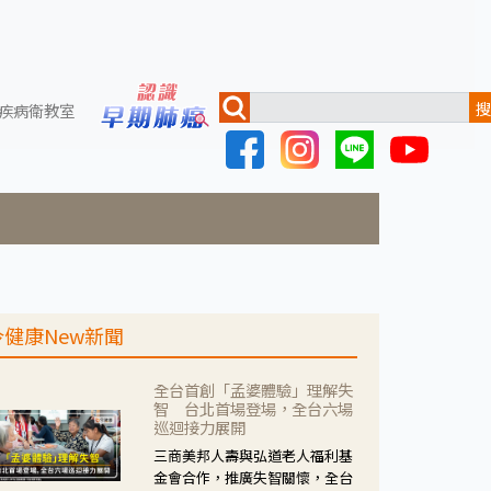
搜
疾病衛教室
今健康New新聞
全台首創「孟婆體驗」理解失
智 台北首場登場，全台六場
巡迴接力展開
三商美邦人壽與弘道老人福利基
金會合作，推廣失智關懷，全台