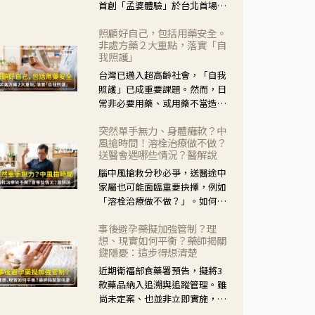
首創「孟婆體驗」於台北首場實
體講座溫馨登場。講座跳脫傳統
照顧好自己，包括用藥安全。
模式，用結合情境互動等豐富活
非處方藥２大重點，落實「自
動，將抽象的失智轉化為可感
我照護」
受、可討論的生活情境，並引導
台灣已邁入超高齡社會，「自我
民眾在家人開始出現改變時，以
照護」已成重要課題。然而，日
理解取代責備、以耐心回應不
常非必要用藥、或用藥不當造成
安。
身體影響屢見不鮮，用藥安全實
突然單手無力、身體癱軟？中
在重要。社團法人台灣自我照護
風搶時間！溶栓治療做不做？
產業協會 提出「非處方藥正確使
送醫會遇哪些情況？醫解說
用」與「藥師給力」，鼓勵民眾
腦中風搶救分秒必爭，送醫途中
建立安全且正確的自我照護習
家屬也可能面臨重要抉擇，例如
慣。
「溶栓治療做不做？」。如何搶
下救援黃金時間？台灣腦中風學
事後避孕藥擬加強管制？理
會理事長陳龍醫師解說！
想、現實如何平衡？藥師揭關
鍵隱憂：這步得想清楚
近期衛福部食藥署預告，擬將3
款藥品納入追溯與追蹤管理。雖
尚未定案、也並非立即實施，不
過消息一出仍掀起社會議論。王