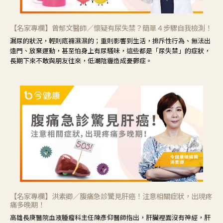
【名家專欄】曾郁文醫師／懷疑有尿失禁？簡單４步驟自我檢測！
漏尿的狀況，輕則底褲濕濕的；重則影響到生活，排斥性行為、無法出
遠門、放棄運動，甚至怕身上有尿騷味，這些都是「尿失禁」的症狀，
長期下來不敢與朋友往來，低潮陰霾造成憂鬱症。
【名家專欄】洪素卿／腹痛急診驚見肝癌！注意相關症狀，出現疼
痛多晚期！
高雄長庚醫院血液腫瘤科主任陳彥仰醫師指出，肝臟裡面沒有神經，肝