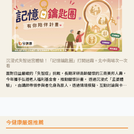
沉浸式失智迷宮體驗！「記憶鑰匙圈」打開迷霧。北中南場次一次
看
面對日益嚴峻的「失智症」挑戰，長期深耕高齡關懷的三商美邦人壽，
今年攜手弘道老人福利基金會，推動關懷計畫。 透過沉浸式「孟婆體
驗」，由講師帶領參與者化身為旅人，透過情境模擬、互動討論與卡牌
推理等，讓參與者親身感受失智症者在記憶迷宮中面臨的混亂、判斷困
難與生活挑戰。
今健康嚴選推薦