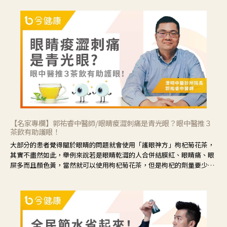
【名家專欄】郭祐睿中醫師/眼睛痠澀刺痛是青光眼？眼中醫推３
茶飲有助護眼！
大部分的患者覺得關於眼睛的問題就會使用「護眼神方」枸杞菊花茶，
其實不盡然如此，舉例來說若是眼睛乾澀的人合併結膜紅、眼睛痛、眼
屎多而且顏色黃，當然就可以使用枸杞菊花茶，但是枸杞的劑量要少，
菊花的劑量要多；若是有以上症狀以外，眼睛還會有灼熱感，眼屎多到
會「牽絲」，也就是水樣分泌物增加，這樣就是感染性結膜炎了，這時
候就要使用菊花、金銀花來治療；假如單純的眼睛乾澀，結膜沒有紅，
眼睛周圍沒有眼屎，這種情況是屬於「陰虛」，就可以使用枸杞、蓮
藕、麥門冬、山藥等比較滋潤的藥材，效果就更顯著。