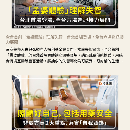
全台首創「孟婆體驗」理解失智 台北首場登場，全台六場巡迴接
力展開
三商美邦人壽與弘道老人福利基金會合作，推廣失智關懷，全台首創
「孟婆體驗」於台北首場實體講座溫馨登場。講座跳脫傳統模式，用結
合情境互動等豐富活動，將抽象的失智轉化為可感受、可討論的生活情
境，並引導民眾在家人開始出現改變時，以理解取代責備、以耐心回應
不安。