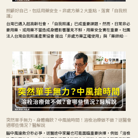
照顧好自己，包括用藥安全。非處方藥２大重點，落實「自我照
護」
台灣已邁入超高齡社會，「自我照護」已成重要課題。然而，日常非必
要用藥、或用藥不當造成身體影響屢見不鮮，用藥安全實在重要。社團
法人台灣自我照護產業協會 提出「非處方藥正確使用」與「藥師給
力」，鼓勵民眾建立安全且正確的自我照護習慣。
突然單手無力、身體癱軟？中風搶時間！溶栓治療做不做？送醫會
遇哪些情況？醫解說
腦中風搶救分秒必爭，送醫途中家屬也可能面臨重要抉擇，例如「溶栓