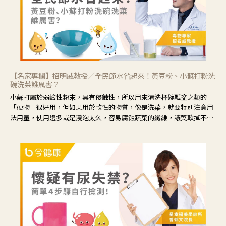
【名家專欄】招明威教授／全民節水省起來！黃豆粉、小蘇打粉洗
碗洗菜誰厲害？
小蘇打屬於弱鹼性粉末，具有侵蝕性，所以用來清洗杯碗瓢盆之類的
「硬物」很好用，但如果用於軟性的物質，像是洗菜，就要特別注意用
法用量，使用過多或是浸泡太久，容易腐蝕蔬菜的纖維，讓菜軟掉不清
脆。