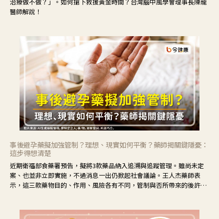
治療做不做？」。如何搶下救援黃金時間？台灣腦中風學會理事長陳龍
醫師解說！
事後避孕藥擬加強管制？理想、現實如何平衡？藥師揭關鍵隱憂：
這步得想清楚
近期衛福部食藥署預告，擬將3款藥品納入追溯與追蹤管理。雖尚未定
案、也並非立即實施，不過消息一出仍掀起社會議論。王人杰藥師表
示，這三款藥物目的、作用、風險各有不同，管制與否所帶來的後許影
響也不同，可先了解其特性。