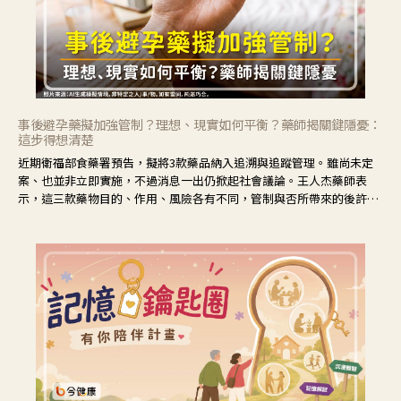
事後避孕藥擬加強管制？理想、現實如何平衡？藥師揭關鍵隱憂：
這步得想清楚
近期衛福部食藥署預告，擬將3款藥品納入追溯與追蹤管理。雖尚未定
案、也並非立即實施，不過消息一出仍掀起社會議論。王人杰藥師表
示，這三款藥物目的、作用、風險各有不同，管制與否所帶來的後許影
響也不同，可先了解其特性。