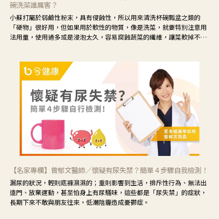
碗洗菜誰厲害？
小蘇打屬於弱鹼性粉末，具有侵蝕性，所以用來清洗杯碗瓢盆之類的
「硬物」很好用，但如果用於軟性的物質，像是洗菜，就要特別注意用
法用量，使用過多或是浸泡太久，容易腐蝕蔬菜的纖維，讓菜軟掉不清
脆。
【名家專欄】曾郁文醫師／懷疑有尿失禁？簡單４步驟自我檢測！
漏尿的狀況，輕則底褲濕濕的；重則影響到生活，排斥性行為、無法出
遠門、放棄運動，甚至怕身上有尿騷味，這些都是「尿失禁」的症狀，
長期下來不敢與朋友往來，低潮陰霾造成憂鬱症。