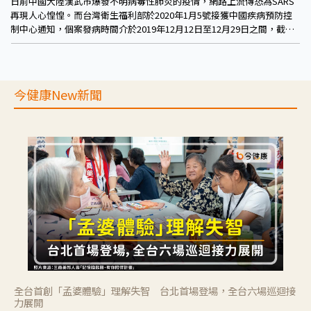
日前中國大陸漢武市爆發不明病毒性肺炎的疫情，網路上流傳恐為SARS
再現人心惶惶。而台灣衛生福利部於2020年1月5號接獲中國疾病預防控
制中心通知，個案發病時間介於2019年12月12日至12月29日之間，截至
2020年1月5日8時已累計59例病例，其中重症7例，無死亡病例，目前均
於漢武市醫療機構中隔離治療，另有163例密切接觸者正持續追蹤中。
今健康New新聞
全台首創「孟婆體驗」理解失智 台北首場登場，全台六場巡迴接
力展開