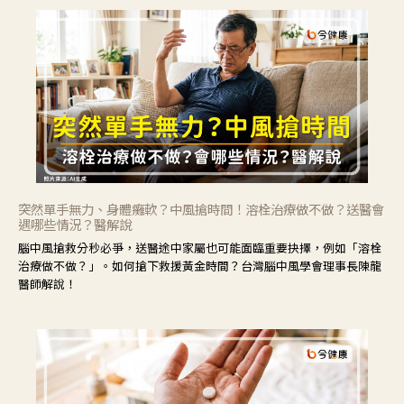
突然單手無力、身體癱軟？中風搶時間！溶栓治療做不做？送醫會
遇哪些情況？醫解說
腦中風搶救分秒必爭，送醫途中家屬也可能面臨重要抉擇，例如「溶栓
治療做不做？」。如何搶下救援黃金時間？台灣腦中風學會理事長陳龍
醫師解說！