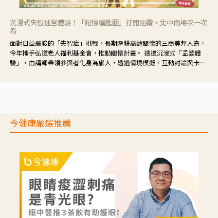
沉浸式失智迷宮體驗！「記憶鑰匙圈」打開迷霧。北中南場次一次
看
面對日益嚴峻的「失智症」挑戰，長期深耕高齡關懷的三商美邦人壽，
今年攜手弘道老人福利基金會，推動關懷計畫。 透過沉浸式「孟婆體
驗」，由講師帶領參與者化身為旅人，透過情境模擬、互動討論與卡牌
推理等，讓參與者親身感受失智症者在記憶迷宮中面臨的混亂、判斷困
難與生活挑戰。
今健康嚴選推薦