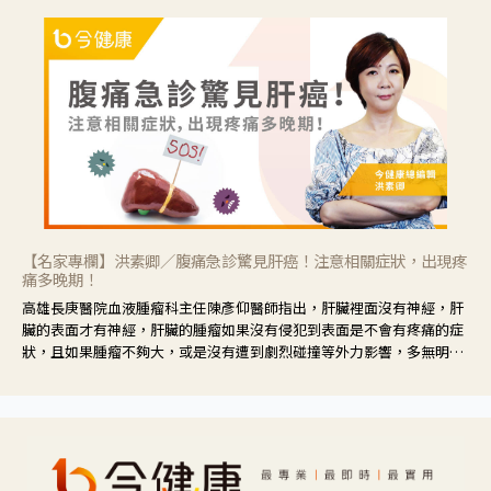
【名家專欄】洪素卿／腹痛急診驚見肝癌！注意相關症狀，出現疼
痛多晚期！
高雄長庚醫院血液腫瘤科主任陳彥仰醫師指出，肝臟裡面沒有神經，肝
臟的表面才有神經，肝臟的腫瘤如果沒有侵犯到表面是不會有疼痛的症
狀，且如果腫瘤不夠大，或是沒有遭到劇烈碰撞等外力影響，多無明顯
症狀，一旦患者出現疲勞、食慾不振、體重減輕、上腹部悶痛、肝功能
異常、黃疸、腹部腫大、甚至上腸胃道出血、吐血等肝癌臨床症狀，多
數已是晚期。