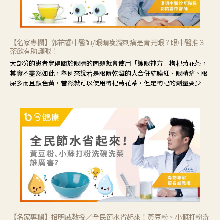
【名家專欄】郭祐睿中醫師/眼睛痠澀刺痛是青光眼？眼中醫推３
茶飲有助護眼！
大部分的患者覺得關於眼睛的問題就會使用「護眼神方」枸杞菊花茶，
其實不盡然如此，舉例來說若是眼睛乾澀的人合併結膜紅、眼睛痛、眼
屎多而且顏色黃，當然就可以使用枸杞菊花茶，但是枸杞的劑量要少，
菊花的劑量要多；若是有以上症狀以外，眼睛還會有灼熱感，眼屎多到
會「牽絲」，也就是水樣分泌物增加，這樣就是感染性結膜炎了，這時
候就要使用菊花、金銀花來治療；假如單純的眼睛乾澀，結膜沒有紅，
眼睛周圍沒有眼屎，這種情況是屬於「陰虛」，就可以使用枸杞、蓮
藕、麥門冬、山藥等比較滋潤的藥材，效果就更顯著。
【名家專欄】招明威教授／全民節水省起來！黃豆粉、小蘇打粉洗