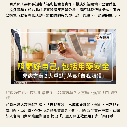
三商美邦人壽與弘道老人福利基金會合作，推廣失智關懷，全台首創
「孟婆體驗」於台北首場實體講座溫馨登場。講座跳脫傳統模式，用結
合情境互動等豐富活動，將抽象的失智轉化為可感受、可討論的生活情
境，並引導民眾在家人開始出現改變時，以理解取代責備、以耐心回應
不安。
照顧好自己，包括用藥安全。非處方藥２大重點，落實「自我照
護」
台灣已邁入超高齡社會，「自我照護」已成重要課題。然而，日常非必
要用藥、或用藥不當造成身體影響屢見不鮮，用藥安全實在重要。社團
法人台灣自我照護產業協會 提出「非處方藥正確使用」與「藥師給
力」，鼓勵民眾建立安全且正確的自我照護習慣。