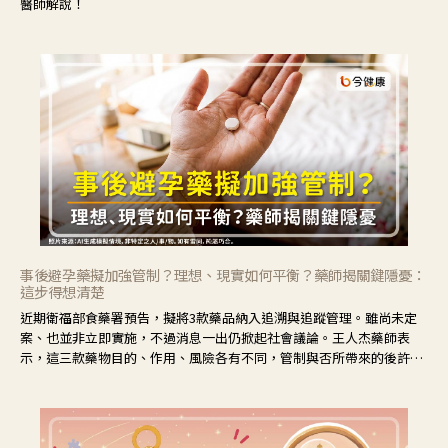
醫師解說！
事後避孕藥擬加強管制？理想、現實如何平衡？藥師揭關鍵隱憂：
這步得想清楚
近期衛福部食藥署預告，擬將3款藥品納入追溯與追蹤管理。雖尚未定
案、也並非立即實施，不過消息一出仍掀起社會議論。王人杰藥師表
示，這三款藥物目的、作用、風險各有不同，管制與否所帶來的後許影
響也不同，可先了解其特性。