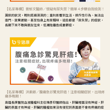
【名家專欄】曾郁文醫師／懷疑有尿失禁？簡單４步驟自我檢測！
漏尿的狀況，輕則底褲濕濕的；重則影響到生活，排斥性行為、無法出
遠門、放棄運動，甚至怕身上有尿騷味，這些都是「尿失禁」的症狀，
長期下來不敢與朋友往來，低潮陰霾造成憂鬱症。
【名家專欄】洪素卿／腹痛急診驚見肝癌！注意相關症狀，出現疼
痛多晚期！
高雄長庚醫院血液腫瘤科主任陳彥仰醫師指出，肝臟裡面沒有神經，肝
臟的表面才有神經，肝臟的腫瘤如果沒有侵犯到表面是不會有疼痛的症