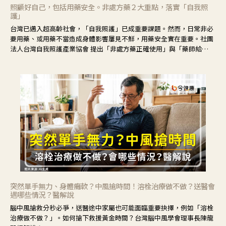
照顧好自己，包括用藥安全。非處方藥２大重點，落實「自我照
護」
台灣已邁入超高齡社會，「自我照護」已成重要課題。然而，日常非必
要用藥、或用藥不當造成身體影響屢見不鮮，用藥安全實在重要。社團
法人台灣自我照護產業協會 提出「非處方藥正確使用」與「藥師給
力」，鼓勵民眾建立安全且正確的自我照護習慣。
突然單手無力、身體癱軟？中風搶時間！溶栓治療做不做？送醫會
遇哪些情況？醫解說
腦中風搶救分秒必爭，送醫途中家屬也可能面臨重要抉擇，例如「溶栓
治療做不做？」。如何搶下救援黃金時間？台灣腦中風學會理事長陳龍