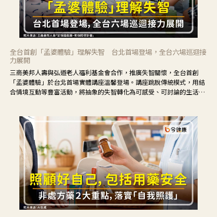
全台首創「孟婆體驗」理解失智 台北首場登場，全台六場巡迴接
力展開
三商美邦人壽與弘道老人福利基金會合作，推廣失智關懷，全台首創
「孟婆體驗」於台北首場實體講座溫馨登場。講座跳脫傳統模式，用結
合情境互動等豐富活動，將抽象的失智轉化為可感受、可討論的生活情
境，並引導民眾在家人開始出現改變時，以理解取代責備、以耐心回應
不安。