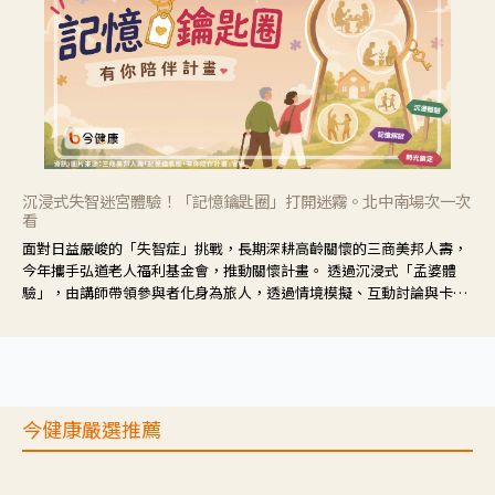
沉浸式失智迷宮體驗！「記憶鑰匙圈」打開迷霧。北中南場次一次
看
面對日益嚴峻的「失智症」挑戰，長期深耕高齡關懷的三商美邦人壽，
今年攜手弘道老人福利基金會，推動關懷計畫。 透過沉浸式「孟婆體
驗」，由講師帶領參與者化身為旅人，透過情境模擬、互動討論與卡牌
推理等，讓參與者親身感受失智症者在記憶迷宮中面臨的混亂、判斷困
難與生活挑戰。
今健康嚴選推薦