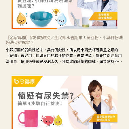
【名家專欄】招明威教授／全民節水省起來！黃豆粉、小蘇打粉洗
碗洗菜誰厲害？
小蘇打屬於弱鹼性粉末，具有侵蝕性，所以用來清洗杯碗瓢盆之類的
「硬物」很好用，但如果用於軟性的物質，像是洗菜，就要特別注意用
法用量，使用過多或是浸泡太久，容易腐蝕蔬菜的纖維，讓菜軟掉不清
脆。