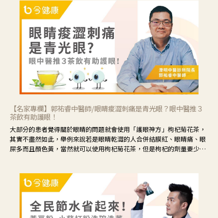
【名家專欄】郭祐睿中醫師/眼睛痠澀刺痛是青光眼？眼中醫推３
茶飲有助護眼！
大部分的患者覺得關於眼睛的問題就會使用「護眼神方」枸杞菊花茶，
其實不盡然如此，舉例來說若是眼睛乾澀的人合併結膜紅、眼睛痛、眼
屎多而且顏色黃，當然就可以使用枸杞菊花茶，但是枸杞的劑量要少，
菊花的劑量要多；若是有以上症狀以外，眼睛還會有灼熱感，眼屎多到
會「牽絲」，也就是水樣分泌物增加，這樣就是感染性結膜炎了，這時
候就要使用菊花、金銀花來治療；假如單純的眼睛乾澀，結膜沒有紅，
眼睛周圍沒有眼屎，這種情況是屬於「陰虛」，就可以使用枸杞、蓮
藕、麥門冬、山藥等比較滋潤的藥材，效果就更顯著。