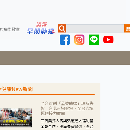
搜
疾病衛教室
今健康New新聞
全台首創「孟婆體驗」理解失
智 台北首場登場，全台六場
巡迴接力展開
三商美邦人壽與弘道老人福利基
金會合作，推廣失智關懷，全台