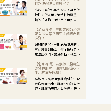
黃，當然就可以使用枸杞菊花
打粉洗碗洗菜誰厲害？
茶，但是枸杞的劑量要少，菊花
小蘇打屬於弱鹼性粉末，具有侵
的劑量要多；若是有以上症狀以
蝕性，所以用來清洗杯碗瓢盆之
外，眼睛還會有灼熱感，眼屎多
類的「硬物」很好用，但如果用
到會「牽絲」，也就是水樣分泌
於軟性的物質，像是洗菜，就要
物增加，這樣就是感染性結膜炎
【名家專欄】曾郁文醫師／懷
特別注意用法用量，使用過多或
了，這時候就要使用菊花、金銀
疑有尿失禁？簡單４步驟自我
是浸泡太久，容易腐蝕蔬菜的纖
花來治療；假如單純的眼睛乾
檢測！
維，讓菜軟掉不清脆。
澀，結膜沒有紅，眼睛周圍沒有
漏尿的狀況，輕則底褲濕濕的；
眼屎，這種情況是屬於「陰
重則影響到生活，排斥性行為、
虛」，就可以使用枸杞、蓮藕、
無法出遠門、放棄運動，甚至怕
麥門冬、山藥等比較滋潤的藥
身上有尿騷味，這些都是「尿失
材，效果就更顯著。
【名家專欄】洪素卿／腹痛急
禁」的症狀，長期下來不敢與朋
診驚見肝癌！注意相關症狀，
友往來，低潮陰霾造成憂鬱症。
出現疼痛多晚期！
高雄長庚醫院血液腫瘤科主任陳
彥仰醫師指出，肝臟裡面沒有神
經，肝臟的表面才有神經，肝臟
的腫瘤如果沒有侵犯到表面是不
會有疼痛的症狀，且如果腫瘤不
夠大，或是沒有遭到劇烈碰撞等
外力影響，多無明顯症狀，一旦