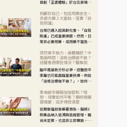
首創「孟婆體驗」於台北首場實
體講座溫馨登場。講座跳脫傳統
照顧好自己，包括用藥安全。
模式，用結合情境互動等豐富活
非處方藥２大重點，落實「自
動，將抽象的失智轉化為可感
我照護」
受、可討論的生活情境，並引導
台灣已邁入超高齡社會，「自我
民眾在家人開始出現改變時，以
照護」已成重要課題。然而，日
理解取代責備、以耐心回應不
常非必要用藥、或用藥不當造成
安。
身體影響屢見不鮮，用藥安全實
突然單手無力、身體癱軟？中
在重要。社團法人台灣自我照護
風搶時間！溶栓治療做不做？
產業協會 提出「非處方藥正確使
送醫會遇哪些情況？醫解說
用」與「藥師給力」，鼓勵民眾
腦中風搶救分秒必爭，送醫途中
建立安全且正確的自我照護習
家屬也可能面臨重要抉擇，例如
慣。
「溶栓治療做不做？」。如何搶
下救援黃金時間？台灣腦中風學
事後避孕藥擬加強管制？理
會理事長陳龍醫師解說！
想、現實如何平衡？藥師揭關
鍵隱憂：這步得想清楚
近期衛福部食藥署預告，擬將3
款藥品納入追溯與追蹤管理。雖
尚未定案、也並非立即實施，不
過消息一出仍掀起社會議論。王