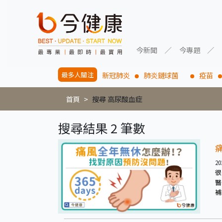
今新聞
今專題
最多人關注
新冠肺炎
肺炎鏈球菌
疫苗
首頁
搜尋 高尿酸血症
搜尋結果 2 筆數
20
很
醫
補
謝
控