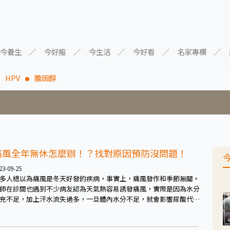
今養生
今好瘦
今生活
今好看
名家專欄
HPV
膽固醇
痛風全年無休怎麼辦！？找對原因預防沒問題！
23-09-25
多人總以為痛風是冬天好發的疾病，事實上，痛風發作和季節無關。
師在診間也遇到不少病友認為天氣熱容易誘發痛風，實際是因為水分
充不足，加上汗水流失過多，一旦體內水分不足，就會影響尿酸代
。因此回歸日常，維持良好飲食習慣、多運動，遵從醫囑持續治療，
制尿酸於正常數值，才是避免痛風找上的不二法則！