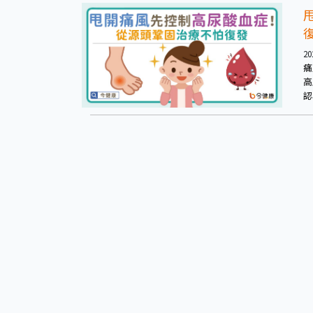
20
痛
高
認
藏