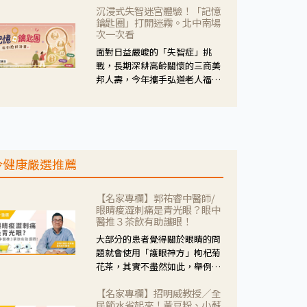
沉浸式失智迷宮體驗！「記憶
人杰藥師表示，這三款藥物目
鑰匙圈」打開迷霧。北中南場
的、作用、風險各有不同，管制
次一次看
與否所帶來的後許影響也不同，
面對日益嚴峻的「失智症」挑
可先了解其特性。
戰，長期深耕高齡關懷的三商美
邦人壽，今年攜手弘道老人福利
基金會，推動關懷計畫。 透過沉
浸式「孟婆體驗」，由講師帶領
參與者化身為旅人，透過情境模
擬、互動討論與卡牌推理等，讓
參與者親身感受失智症者在記憶
今健康嚴選推薦
迷宮中面臨的混亂、判斷困難與
生活挑戰。
【名家專欄】郭祐睿中醫師/
眼睛痠澀刺痛是青光眼？眼中
醫推３茶飲有助護眼！
大部分的患者覺得關於眼睛的問
題就會使用「護眼神方」枸杞菊
花茶，其實不盡然如此，舉例來
說若是眼睛乾澀的人合併結膜
【名家專欄】招明威教授／全
紅、眼睛痛、眼屎多而且顏色
民節水省起來！黃豆粉、小蘇