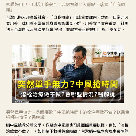
照顧好自己，包括用藥安全。非處方藥２大重點，落實「自我照
護」
台灣已邁入超高齡社會，「自我照護」已成重要課題。然而，日常非必
要用藥、或用藥不當造成身體影響屢見不鮮，用藥安全實在重要。社團
法人台灣自我照護產業協會 提出「非處方藥正確使用」與「藥師給
力」，鼓勵民眾建立安全且正確的自我照護習慣。
突然單手無力、身體癱軟？中風搶時間！溶栓治療做不做？送醫會
遇哪些情況？醫解說
腦中風搶救分秒必爭，送醫途中家屬也可能面臨重要抉擇，例如「溶栓
治療做不做？」。如何搶下救援黃金時間？台灣腦中風學會理事長陳龍