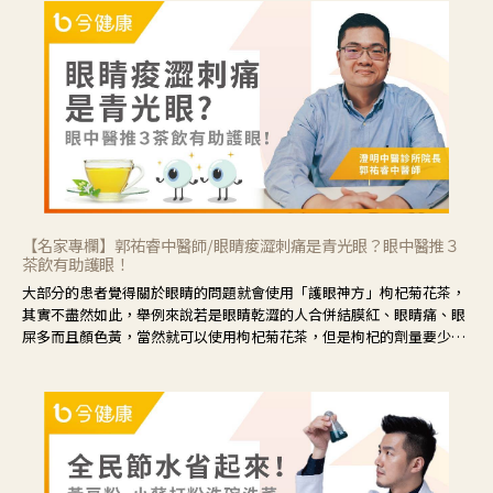
【名家專欄】郭祐睿中醫師/眼睛痠澀刺痛是青光眼？眼中醫推３
茶飲有助護眼！
大部分的患者覺得關於眼睛的問題就會使用「護眼神方」枸杞菊花茶，
其實不盡然如此，舉例來說若是眼睛乾澀的人合併結膜紅、眼睛痛、眼
屎多而且顏色黃，當然就可以使用枸杞菊花茶，但是枸杞的劑量要少，
菊花的劑量要多；若是有以上症狀以外，眼睛還會有灼熱感，眼屎多到
會「牽絲」，也就是水樣分泌物增加，這樣就是感染性結膜炎了，這時
候就要使用菊花、金銀花來治療；假如單純的眼睛乾澀，結膜沒有紅，
眼睛周圍沒有眼屎，這種情況是屬於「陰虛」，就可以使用枸杞、蓮
藕、麥門冬、山藥等比較滋潤的藥材，效果就更顯著。