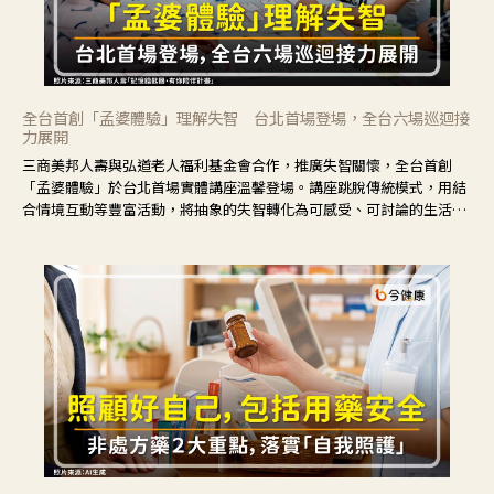
全台首創「孟婆體驗」理解失智 台北首場登場，全台六場巡迴接
力展開
三商美邦人壽與弘道老人福利基金會合作，推廣失智關懷，全台首創
「孟婆體驗」於台北首場實體講座溫馨登場。講座跳脫傳統模式，用結
合情境互動等豐富活動，將抽象的失智轉化為可感受、可討論的生活情
境，並引導民眾在家人開始出現改變時，以理解取代責備、以耐心回應
不安。