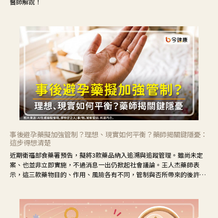
醫師解說！
事後避孕藥擬加強管制？理想、現實如何平衡？藥師揭關鍵隱憂：
這步得想清楚
近期衛福部食藥署預告，擬將3款藥品納入追溯與追蹤管理。雖尚未定
案、也並非立即實施，不過消息一出仍掀起社會議論。王人杰藥師表
示，這三款藥物目的、作用、風險各有不同，管制與否所帶來的後許影
響也不同，可先了解其特性。