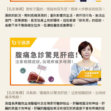
【名家專欄】曾郁文醫師／懷疑有尿失禁？簡單４步驟自我檢測！
漏尿的狀況，輕則底褲濕濕的；重則影響到生活，排斥性行為、無法出
遠門、放棄運動，甚至怕身上有尿騷味，這些都是「尿失禁」的症狀，
長期下來不敢與朋友往來，低潮陰霾造成憂鬱症。
【名家專欄】洪素卿／腹痛急診驚見肝癌！注意相關症狀，出現疼
痛多晚期！
高雄長庚醫院血液腫瘤科主任陳彥仰醫師指出，肝臟裡面沒有神經，肝
臟的表面才有神經，肝臟的腫瘤如果沒有侵犯到表面是不會有疼痛的症