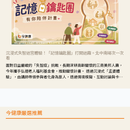
沉浸式失智迷宮體驗！「記憶鑰匙圈」打開迷霧。北中南場次一次
看
面對日益嚴峻的「失智症」挑戰，長期深耕高齡關懷的三商美邦人壽，
今年攜手弘道老人福利基金會，推動關懷計畫。 透過沉浸式「孟婆體
驗」，由講師帶領參與者化身為旅人，透過情境模擬、互動討論與卡牌
推理等，讓參與者親身感受失智症者在記憶迷宮中面臨的混亂、判斷困
難與生活挑戰。
今健康嚴選推薦