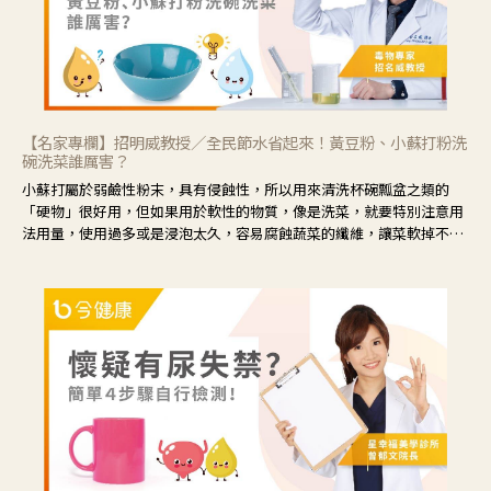
【名家專欄】招明威教授／全民節水省起來！黃豆粉、小蘇打粉洗
碗洗菜誰厲害？
小蘇打屬於弱鹼性粉末，具有侵蝕性，所以用來清洗杯碗瓢盆之類的
「硬物」很好用，但如果用於軟性的物質，像是洗菜，就要特別注意用
法用量，使用過多或是浸泡太久，容易腐蝕蔬菜的纖維，讓菜軟掉不清
脆。