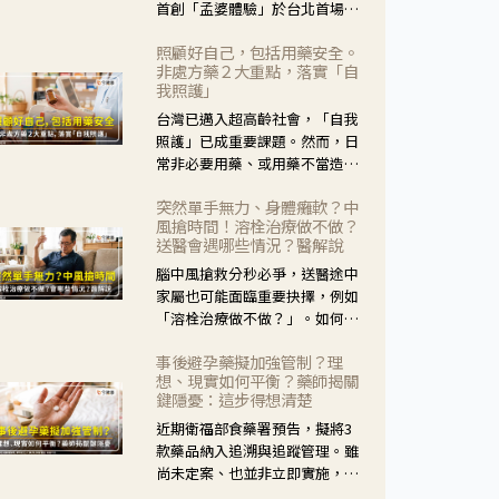
首創「孟婆體驗」於台北首場實
體講座溫馨登場。講座跳脫傳統
照顧好自己，包括用藥安全。
模式，用結合情境互動等豐富活
非處方藥２大重點，落實「自
動，將抽象的失智轉化為可感
我照護」
受、可討論的生活情境，並引導
台灣已邁入超高齡社會，「自我
民眾在家人開始出現改變時，以
照護」已成重要課題。然而，日
理解取代責備、以耐心回應不
常非必要用藥、或用藥不當造成
安。
身體影響屢見不鮮，用藥安全實
突然單手無力、身體癱軟？中
在重要。社團法人台灣自我照護
風搶時間！溶栓治療做不做？
產業協會 提出「非處方藥正確使
送醫會遇哪些情況？醫解說
用」與「藥師給力」，鼓勵民眾
腦中風搶救分秒必爭，送醫途中
建立安全且正確的自我照護習
家屬也可能面臨重要抉擇，例如
慣。
「溶栓治療做不做？」。如何搶
下救援黃金時間？台灣腦中風學
事後避孕藥擬加強管制？理
會理事長陳龍醫師解說！
想、現實如何平衡？藥師揭關
鍵隱憂：這步得想清楚
近期衛福部食藥署預告，擬將3
款藥品納入追溯與追蹤管理。雖
尚未定案、也並非立即實施，不
過消息一出仍掀起社會議論。王