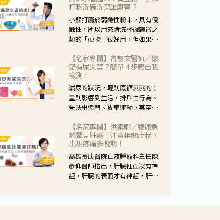
黃，當然就可以使用枸杞菊花
打粉洗碗洗菜誰厲害？
茶，但是枸杞的劑量要少，菊花
小蘇打屬於弱鹼性粉末，具有侵
的劑量要多；若是有以上症狀以
蝕性，所以用來清洗杯碗瓢盆之
外，眼睛還會有灼熱感，眼屎多
類的「硬物」很好用，但如果用
到會「牽絲」，也就是水樣分泌
於軟性的物質，像是洗菜，就要
物增加，這樣就是感染性結膜炎
【名家專欄】曾郁文醫師／懷
特別注意用法用量，使用過多或
了，這時候就要使用菊花、金銀
疑有尿失禁？簡單４步驟自我
是浸泡太久，容易腐蝕蔬菜的纖
花來治療；假如單純的眼睛乾
檢測！
維，讓菜軟掉不清脆。
澀，結膜沒有紅，眼睛周圍沒有
漏尿的狀況，輕則底褲濕濕的；
眼屎，這種情況是屬於「陰
重則影響到生活，排斥性行為、
虛」，就可以使用枸杞、蓮藕、
無法出遠門、放棄運動，甚至怕
麥門冬、山藥等比較滋潤的藥
身上有尿騷味，這些都是「尿失
材，效果就更顯著。
【名家專欄】洪素卿／腹痛急
禁」的症狀，長期下來不敢與朋
診驚見肝癌！注意相關症狀，
友往來，低潮陰霾造成憂鬱症。
出現疼痛多晚期！
高雄長庚醫院血液腫瘤科主任陳
彥仰醫師指出，肝臟裡面沒有神
經，肝臟的表面才有神經，肝臟
的腫瘤如果沒有侵犯到表面是不
會有疼痛的症狀，且如果腫瘤不
夠大，或是沒有遭到劇烈碰撞等
外力影響，多無明顯症狀，一旦