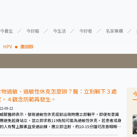
今養生
今好瘦
今生活
今好看
名家專欄
HPV
膽固醇
食物過敏、過敏性休克怎麼辦？醫：立刻躺下３處
置，４觀念防範再發生。
22-09-22
威毓醫師表示，發現過敏性休克症狀出現時應立即躺平，即便有意識
應避免起身站立，並立即求救119告知可能為過敏性休克。若患者或身
的人有腎上腺素且受過訓練，應立即注射，約10-15分鐘可改善咽喉腫
、讓氣管平滑肌放鬆擴張、同時讓血管收縮改善低血壓，有助阻斷過