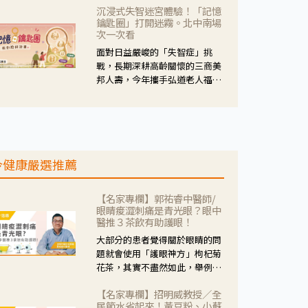
沉浸式失智迷宮體驗！「記憶
人杰藥師表示，這三款藥物目
鑰匙圈」打開迷霧。北中南場
的、作用、風險各有不同，管制
次一次看
與否所帶來的後許影響也不同，
面對日益嚴峻的「失智症」挑
可先了解其特性。
戰，長期深耕高齡關懷的三商美
邦人壽，今年攜手弘道老人福利
基金會，推動關懷計畫。 透過沉
浸式「孟婆體驗」，由講師帶領
參與者化身為旅人，透過情境模
擬、互動討論與卡牌推理等，讓
參與者親身感受失智症者在記憶
今健康嚴選推薦
迷宮中面臨的混亂、判斷困難與
生活挑戰。
【名家專欄】郭祐睿中醫師/
眼睛痠澀刺痛是青光眼？眼中
醫推３茶飲有助護眼！
大部分的患者覺得關於眼睛的問
題就會使用「護眼神方」枸杞菊
花茶，其實不盡然如此，舉例來
說若是眼睛乾澀的人合併結膜
【名家專欄】招明威教授／全
紅、眼睛痛、眼屎多而且顏色
民節水省起來！黃豆粉、小蘇