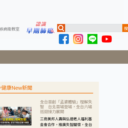
搜
疾病衛教室
今健康New新聞
全台首創「孟婆體驗」理解失
智 台北首場登場，全台六場
巡迴接力展開
三商美邦人壽與弘道老人福利基
金會合作，推廣失智關懷，全台