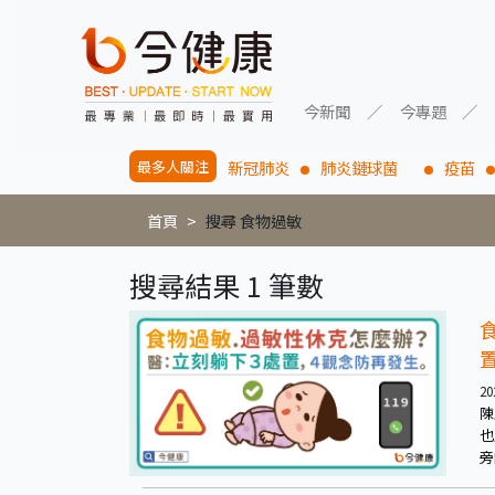
今新聞
今專題
最多人關注
新冠肺炎
肺炎鏈球菌
疫苗
首頁
搜尋 食物過敏
搜尋結果 1 筆數
20
陳
也
旁
脹