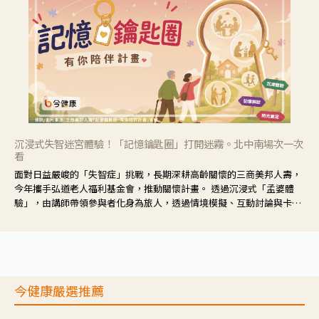
沉浸式失智迷宮體驗！「記憶鑰匙圈」打開迷霧。北中南場次一次
看
面對日益嚴峻的「失智症」挑戰，長期深耕高齡關懷的三商美邦人壽，
今年攜手弘道老人福利基金會，推動關懷計畫。 透過沉浸式「孟婆體
驗」，由講師帶領參與者化身為旅人，透過情境模擬、互動討論與卡牌
推理等，讓參與者親身感受失智症者在記憶迷宮中面臨的混亂、判斷困
難與生活挑戰。
今健康嚴選推薦