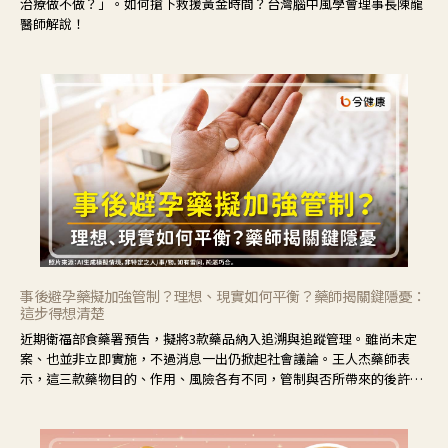
治療做不做？」。如何搶下救援黃金時間？台灣腦中風學會理事長陳龍
醫師解說！
事後避孕藥擬加強管制？理想、現實如何平衡？藥師揭關鍵隱憂：
這步得想清楚
近期衛福部食藥署預告，擬將3款藥品納入追溯與追蹤管理。雖尚未定
案、也並非立即實施，不過消息一出仍掀起社會議論。王人杰藥師表
示，這三款藥物目的、作用、風險各有不同，管制與否所帶來的後許影
響也不同，可先了解其特性。