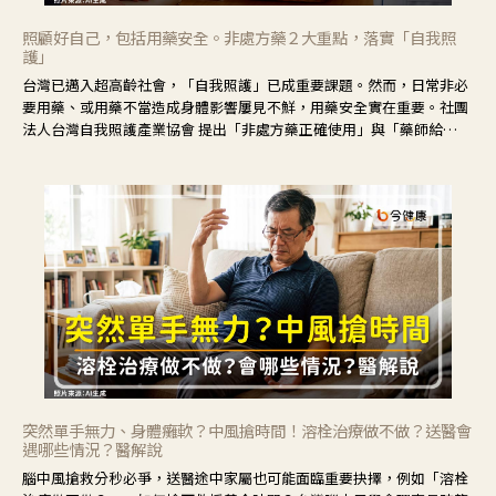
照顧好自己，包括用藥安全。非處方藥２大重點，落實「自我照
護」
台灣已邁入超高齡社會，「自我照護」已成重要課題。然而，日常非必
要用藥、或用藥不當造成身體影響屢見不鮮，用藥安全實在重要。社團
法人台灣自我照護產業協會 提出「非處方藥正確使用」與「藥師給
力」，鼓勵民眾建立安全且正確的自我照護習慣。
突然單手無力、身體癱軟？中風搶時間！溶栓治療做不做？送醫會
遇哪些情況？醫解說
腦中風搶救分秒必爭，送醫途中家屬也可能面臨重要抉擇，例如「溶栓