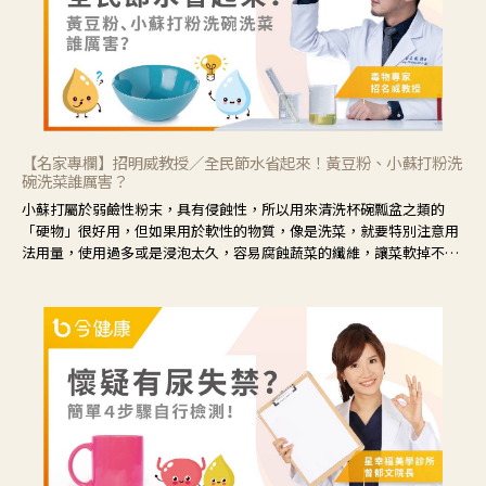
【名家專欄】招明威教授／全民節水省起來！黃豆粉、小蘇打粉洗
碗洗菜誰厲害？
小蘇打屬於弱鹼性粉末，具有侵蝕性，所以用來清洗杯碗瓢盆之類的
「硬物」很好用，但如果用於軟性的物質，像是洗菜，就要特別注意用
法用量，使用過多或是浸泡太久，容易腐蝕蔬菜的纖維，讓菜軟掉不清
脆。