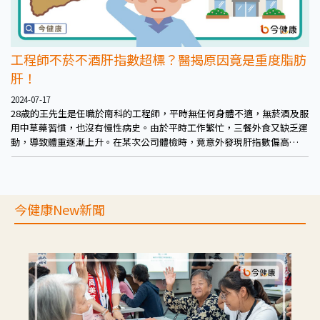
工程師不菸不酒肝指數超標？醫揭原因竟是重度脂肪
肝！
2024-07-17
28歲的王先生是任職於南科的工程師，平時無任何身體不適，無菸酒及服
用中草藥習慣，也沒有慢性病史。由於平時工作繁忙，三餐外食又缺乏運
動，導致體重逐漸上升。在某次公司體檢時，竟意外發現肝指數偏高
（AST/ALT：69/86），超音波檢查顯示重度脂肪肝，連忙至醫院求診。
今健康New新聞