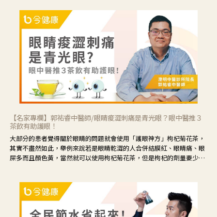
【名家專欄】郭祐睿中醫師/眼睛痠澀刺痛是青光眼？眼中醫推３
茶飲有助護眼！
大部分的患者覺得關於眼睛的問題就會使用「護眼神方」枸杞菊花茶，
其實不盡然如此，舉例來說若是眼睛乾澀的人合併結膜紅、眼睛痛、眼
屎多而且顏色黃，當然就可以使用枸杞菊花茶，但是枸杞的劑量要少，
菊花的劑量要多；若是有以上症狀以外，眼睛還會有灼熱感，眼屎多到
會「牽絲」，也就是水樣分泌物增加，這樣就是感染性結膜炎了，這時
候就要使用菊花、金銀花來治療；假如單純的眼睛乾澀，結膜沒有紅，
眼睛周圍沒有眼屎，這種情況是屬於「陰虛」，就可以使用枸杞、蓮
藕、麥門冬、山藥等比較滋潤的藥材，效果就更顯著。