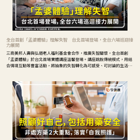
全台首創「孟婆體驗」理解失智 台北首場登場，全台六場巡迴接
力展開
三商美邦人壽與弘道老人福利基金會合作，推廣失智關懷，全台首創
「孟婆體驗」於台北首場實體講座溫馨登場。講座跳脫傳統模式，用結
合情境互動等豐富活動，將抽象的失智轉化為可感受、可討論的生活情
境，並引導民眾在家人開始出現改變時，以理解取代責備、以耐心回應
不安。