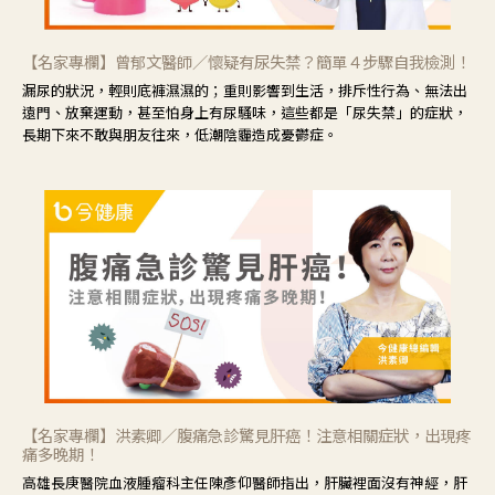
【名家專欄】曾郁文醫師／懷疑有尿失禁？簡單４步驟自我檢測！
漏尿的狀況，輕則底褲濕濕的；重則影響到生活，排斥性行為、無法出
遠門、放棄運動，甚至怕身上有尿騷味，這些都是「尿失禁」的症狀，
長期下來不敢與朋友往來，低潮陰霾造成憂鬱症。
【名家專欄】洪素卿／腹痛急診驚見肝癌！注意相關症狀，出現疼
痛多晚期！
高雄長庚醫院血液腫瘤科主任陳彥仰醫師指出，肝臟裡面沒有神經，肝