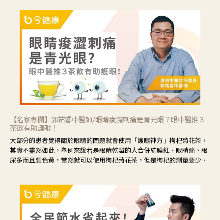
【名家專欄】郭祐睿中醫師/眼睛痠澀刺痛是青光眼？眼中醫推３
茶飲有助護眼！
大部分的患者覺得關於眼睛的問題就會使用「護眼神方」枸杞菊花茶，
其實不盡然如此，舉例來說若是眼睛乾澀的人合併結膜紅、眼睛痛、眼
屎多而且顏色黃，當然就可以使用枸杞菊花茶，但是枸杞的劑量要少，
菊花的劑量要多；若是有以上症狀以外，眼睛還會有灼熱感，眼屎多到
會「牽絲」，也就是水樣分泌物增加，這樣就是感染性結膜炎了，這時
候就要使用菊花、金銀花來治療；假如單純的眼睛乾澀，結膜沒有紅，
眼睛周圍沒有眼屎，這種情況是屬於「陰虛」，就可以使用枸杞、蓮
藕、麥門冬、山藥等比較滋潤的藥材，效果就更顯著。