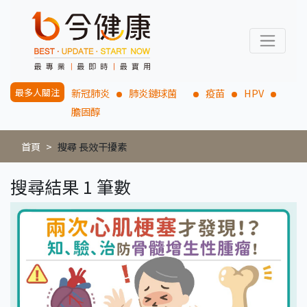
最多人關注
新冠肺炎
肺炎鏈球菌
疫苗
HPV
膽固醇
首頁
搜尋 長效干擾素
搜尋結果 1 筆數