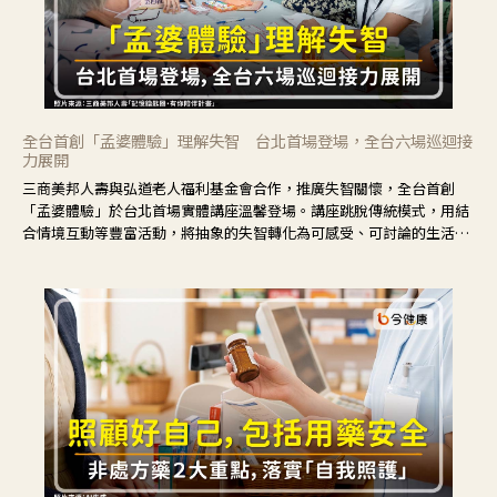
全台首創「孟婆體驗」理解失智 台北首場登場，全台六場巡迴接
力展開
三商美邦人壽與弘道老人福利基金會合作，推廣失智關懷，全台首創
「孟婆體驗」於台北首場實體講座溫馨登場。講座跳脫傳統模式，用結
合情境互動等豐富活動，將抽象的失智轉化為可感受、可討論的生活情
境，並引導民眾在家人開始出現改變時，以理解取代責備、以耐心回應
不安。