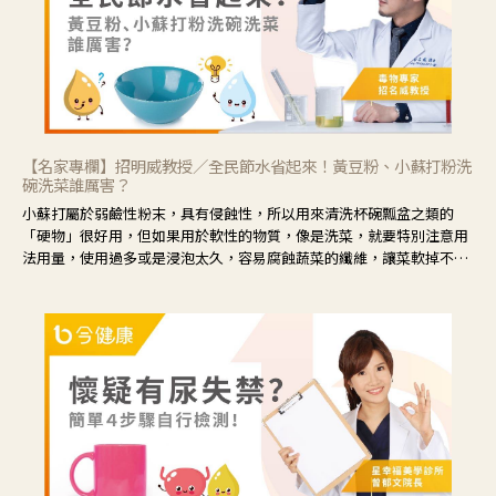
【名家專欄】招明威教授／全民節水省起來！黃豆粉、小蘇打粉洗
碗洗菜誰厲害？
小蘇打屬於弱鹼性粉末，具有侵蝕性，所以用來清洗杯碗瓢盆之類的
「硬物」很好用，但如果用於軟性的物質，像是洗菜，就要特別注意用
法用量，使用過多或是浸泡太久，容易腐蝕蔬菜的纖維，讓菜軟掉不清
脆。