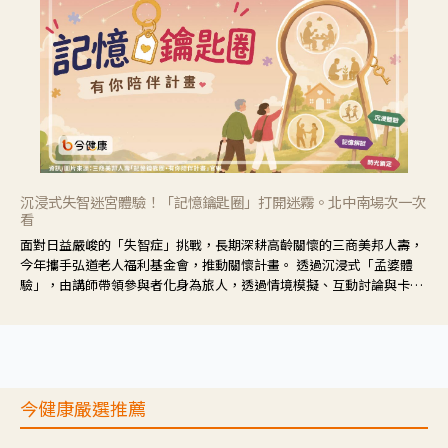
沉浸式失智迷宮體驗！「記憶鑰匙圈」打開迷霧。北中南場次一次
看
面對日益嚴峻的「失智症」挑戰，長期深耕高齡關懷的三商美邦人壽，
今年攜手弘道老人福利基金會，推動關懷計畫。 透過沉浸式「孟婆體
驗」，由講師帶領參與者化身為旅人，透過情境模擬、互動討論與卡牌
推理等，讓參與者親身感受失智症者在記憶迷宮中面臨的混亂、判斷困
難與生活挑戰。
今健康嚴選推薦