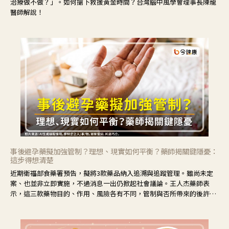
治療做不做？」。如何搶下救援黃金時間？台灣腦中風學會理事長陳龍
醫師解說！
事後避孕藥擬加強管制？理想、現實如何平衡？藥師揭關鍵隱憂：
這步得想清楚
近期衛福部食藥署預告，擬將3款藥品納入追溯與追蹤管理。雖尚未定
案、也並非立即實施，不過消息一出仍掀起社會議論。王人杰藥師表
示，這三款藥物目的、作用、風險各有不同，管制與否所帶來的後許影
響也不同，可先了解其特性。