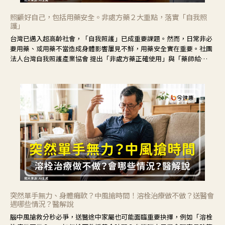
照顧好自己，包括用藥安全。非處方藥２大重點，落實「自我照
護」
台灣已邁入超高齡社會，「自我照護」已成重要課題。然而，日常非必
要用藥、或用藥不當造成身體影響屢見不鮮，用藥安全實在重要。社團
法人台灣自我照護產業協會 提出「非處方藥正確使用」與「藥師給
力」，鼓勵民眾建立安全且正確的自我照護習慣。
突然單手無力、身體癱軟？中風搶時間！溶栓治療做不做？送醫會
遇哪些情況？醫解說
腦中風搶救分秒必爭，送醫途中家屬也可能面臨重要抉擇，例如「溶栓