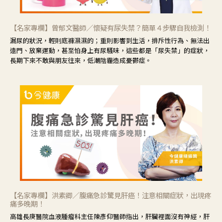
【名家專欄】曾郁文醫師／懷疑有尿失禁？簡單４步驟自我檢測！
漏尿的狀況，輕則底褲濕濕的；重則影響到生活，排斥性行為、無法出
遠門、放棄運動，甚至怕身上有尿騷味，這些都是「尿失禁」的症狀，
長期下來不敢與朋友往來，低潮陰霾造成憂鬱症。
【名家專欄】洪素卿／腹痛急診驚見肝癌！注意相關症狀，出現疼
痛多晚期！
高雄長庚醫院血液腫瘤科主任陳彥仰醫師指出，肝臟裡面沒有神經，肝