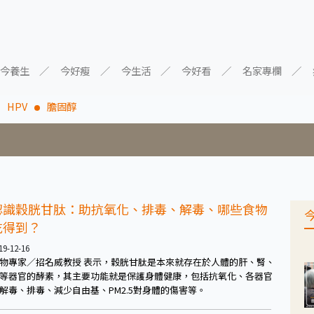
今養生
今好瘦
今生活
今好看
名家專欄
HPV
膽固醇
認識穀胱甘肽：助抗氧化、排毒、解毒、哪些食物
吃得到？
19-12-16
物專家／招名威教授 表示，穀胱甘肽是本來就存在於人體的肝、腎、
等器官的酵素，其主要功能就是保護身體健康，包括抗氧化、各器官
解毒、排毒、減少自由基、PM2.5對身體的傷害等。