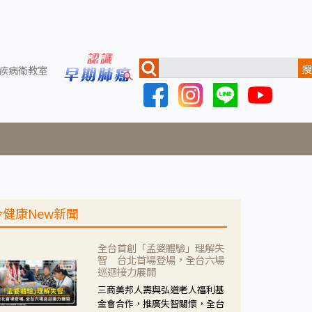
搜
疾病衛教室
今健康New新聞
全台首創「孟婆體驗」理解失
智 台北首場登場，全台六場
巡迴接力展開
三商美邦人壽與弘道老人福利基
金會合作，推廣失智關懷，全台