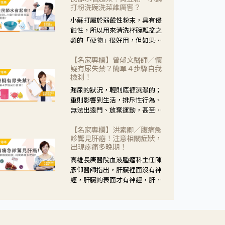
黃，當然就可以使用枸杞菊花
打粉洗碗洗菜誰厲害？
茶，但是枸杞的劑量要少，菊花
小蘇打屬於弱鹼性粉末，具有侵
的劑量要多；若是有以上症狀以
蝕性，所以用來清洗杯碗瓢盆之
外，眼睛還會有灼熱感，眼屎多
類的「硬物」很好用，但如果用
到會「牽絲」，也就是水樣分泌
於軟性的物質，像是洗菜，就要
物增加，這樣就是感染性結膜炎
【名家專欄】曾郁文醫師／懷
特別注意用法用量，使用過多或
了，這時候就要使用菊花、金銀
疑有尿失禁？簡單４步驟自我
是浸泡太久，容易腐蝕蔬菜的纖
花來治療；假如單純的眼睛乾
檢測！
維，讓菜軟掉不清脆。
澀，結膜沒有紅，眼睛周圍沒有
漏尿的狀況，輕則底褲濕濕的；
眼屎，這種情況是屬於「陰
重則影響到生活，排斥性行為、
虛」，就可以使用枸杞、蓮藕、
無法出遠門、放棄運動，甚至怕
麥門冬、山藥等比較滋潤的藥
身上有尿騷味，這些都是「尿失
材，效果就更顯著。
【名家專欄】洪素卿／腹痛急
禁」的症狀，長期下來不敢與朋
診驚見肝癌！注意相關症狀，
友往來，低潮陰霾造成憂鬱症。
出現疼痛多晚期！
高雄長庚醫院血液腫瘤科主任陳
彥仰醫師指出，肝臟裡面沒有神
經，肝臟的表面才有神經，肝臟
的腫瘤如果沒有侵犯到表面是不
會有疼痛的症狀，且如果腫瘤不
夠大，或是沒有遭到劇烈碰撞等
外力影響，多無明顯症狀，一旦