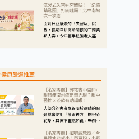
沉浸式失智迷宮體驗！「記憶
人杰藥師表示，這三款藥物目
鑰匙圈」打開迷霧。北中南場
的、作用、風險各有不同，管制
次一次看
與否所帶來的後許影響也不同，
面對日益嚴峻的「失智症」挑
可先了解其特性。
戰，長期深耕高齡關懷的三商美
邦人壽，今年攜手弘道老人福利
基金會，推動關懷計畫。 透過沉
浸式「孟婆體驗」，由講師帶領
參與者化身為旅人，透過情境模
擬、互動討論與卡牌推理等，讓
參與者親身感受失智症者在記憶
今健康嚴選推薦
迷宮中面臨的混亂、判斷困難與
生活挑戰。
【名家專欄】郭祐睿中醫師/
眼睛痠澀刺痛是青光眼？眼中
醫推３茶飲有助護眼！
大部分的患者覺得關於眼睛的問
題就會使用「護眼神方」枸杞菊
花茶，其實不盡然如此，舉例來
說若是眼睛乾澀的人合併結膜
【名家專欄】招明威教授／全
紅、眼睛痛、眼屎多而且顏色
民節水省起來！黃豆粉、小蘇