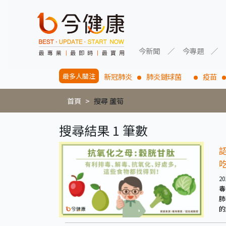
今新聞
今專題
最多人關注
新冠肺炎
肺炎鏈球菌
疫苗
首頁
搜尋 蘆筍
搜尋結果 1 筆數
20
毒
肺
的