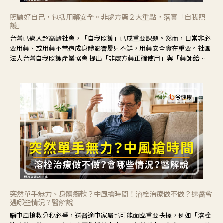
照顧好自己，包括用藥安全。非處方藥２大重點，落實「自我照
護」
台灣已邁入超高齡社會，「自我照護」已成重要課題。然而，日常非必
要用藥、或用藥不當造成身體影響屢見不鮮，用藥安全實在重要。社團
法人台灣自我照護產業協會 提出「非處方藥正確使用」與「藥師給
力」，鼓勵民眾建立安全且正確的自我照護習慣。
突然單手無力、身體癱軟？中風搶時間！溶栓治療做不做？送醫會
遇哪些情況？醫解說
腦中風搶救分秒必爭，送醫途中家屬也可能面臨重要抉擇，例如「溶栓