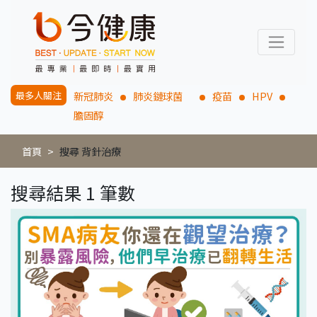
最多人關注
新冠肺炎
肺炎鏈球菌
疫苗
HPV
膽固醇
首頁
搜尋 背針治療
搜尋結果 1 筆數