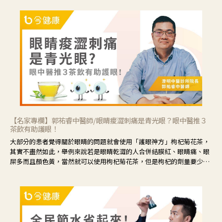
【名家專欄】郭祐睿中醫師/眼睛痠澀刺痛是青光眼？眼中醫推３
茶飲有助護眼！
大部分的患者覺得關於眼睛的問題就會使用「護眼神方」枸杞菊花茶，
其實不盡然如此，舉例來說若是眼睛乾澀的人合併結膜紅、眼睛痛、眼
屎多而且顏色黃，當然就可以使用枸杞菊花茶，但是枸杞的劑量要少，
菊花的劑量要多；若是有以上症狀以外，眼睛還會有灼熱感，眼屎多到
會「牽絲」，也就是水樣分泌物增加，這樣就是感染性結膜炎了，這時
候就要使用菊花、金銀花來治療；假如單純的眼睛乾澀，結膜沒有紅，
眼睛周圍沒有眼屎，這種情況是屬於「陰虛」，就可以使用枸杞、蓮
藕、麥門冬、山藥等比較滋潤的藥材，效果就更顯著。