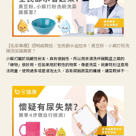
【名家專欄】招明威教授／全民節水省起來！黃豆粉、小蘇打粉洗
碗洗菜誰厲害？
小蘇打屬於弱鹼性粉末，具有侵蝕性，所以用來清洗杯碗瓢盆之類的
「硬物」很好用，但如果用於軟性的物質，像是洗菜，就要特別注意用
法用量，使用過多或是浸泡太久，容易腐蝕蔬菜的纖維，讓菜軟掉不清
脆。