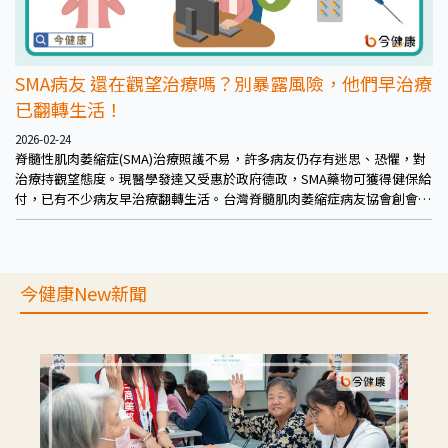
SMA病友 還在觀望治療嗎？別暴露風險，他們早治療
已翻轉生活！
2026-02-24
脊髓性肌肉萎縮症(SMA)治療照護不易，許多病友仍存有迷思、恐懼，對
治療持觀望態度。現醫學發達又受惠於政府德政，SMA藥物可獲得健保給
付，已有不少病友早治療翻轉生活。台灣脊髓肌肉萎縮症病友協會創會理
事長 鐘育志醫師、中國醫藥大學兒童醫院副院長 周宜卿醫師，兩位專家
攜手說明。
今健康New新聞