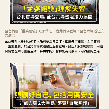
全台首創「孟婆體驗」理解失智 台北首場登場，全台六場巡迴接
力展開
三商美邦人壽與弘道老人福利基金會合作，推廣失智關懷，全台首創
「孟婆體驗」於台北首場實體講座溫馨登場。講座跳脫傳統模式，用結
合情境互動等豐富活動，將抽象的失智轉化為可感受、可討論的生活情
境，並引導民眾在家人開始出現改變時，以理解取代責備、以耐心回應
不安。