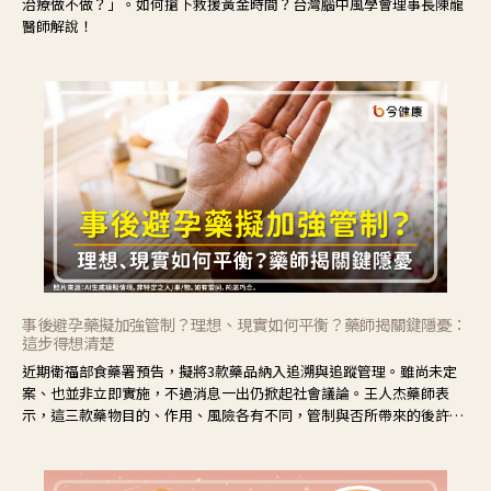
治療做不做？」。如何搶下救援黃金時間？台灣腦中風學會理事長陳龍
醫師解說！
事後避孕藥擬加強管制？理想、現實如何平衡？藥師揭關鍵隱憂：
這步得想清楚
近期衛福部食藥署預告，擬將3款藥品納入追溯與追蹤管理。雖尚未定
案、也並非立即實施，不過消息一出仍掀起社會議論。王人杰藥師表
示，這三款藥物目的、作用、風險各有不同，管制與否所帶來的後許影
響也不同，可先了解其特性。