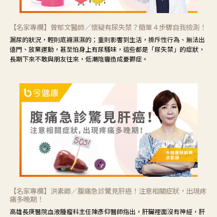
【名家專欄】曾郁文醫師／懷疑有尿失禁？簡單４步驟自我檢測！
漏尿的狀況，輕則底褲濕濕的；重則影響到生活，排斥性行為、無法出
遠門、放棄運動，甚至怕身上有尿騷味，這些都是「尿失禁」的症狀，
長期下來不敢與朋友往來，低潮陰霾造成憂鬱症。
【名家專欄】洪素卿／腹痛急診驚見肝癌！注意相關症狀，出現疼
痛多晚期！
高雄長庚醫院血液腫瘤科主任陳彥仰醫師指出，肝臟裡面沒有神經，肝