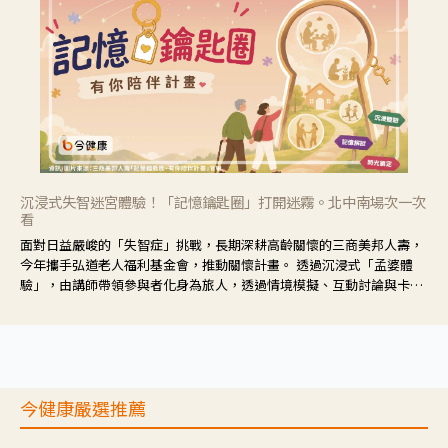
沉浸式失智迷宮體驗！「記憶鑰匙圈」打開迷霧。北中南場次一次
看
面對日益嚴峻的「失智症」挑戰，長期深耕高齡關懷的三商美邦人壽，
今年攜手弘道老人福利基金會，推動關懷計畫。 透過沉浸式「孟婆體
驗」，由講師帶領參與者化身為旅人，透過情境模擬、互動討論與卡牌
推理等，讓參與者親身感受失智症者在記憶迷宮中面臨的混亂、判斷困
難與生活挑戰。
今健康嚴選推薦