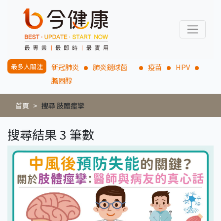
最多人關注
新冠肺炎
肺炎鏈球菌
疫苗
HPV
膽固醇
首頁
搜尋 肢體痙攣
搜尋結果 3 筆數