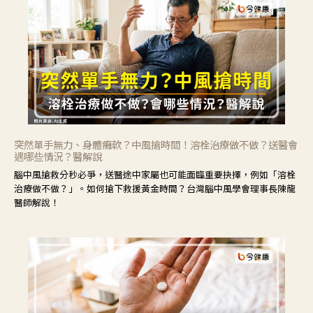
突然單手無力、身體癱軟？中風搶時間！溶栓治療做不做？送醫會
遇哪些情況？醫解說
腦中風搶救分秒必爭，送醫途中家屬也可能面臨重要抉擇，例如「溶栓
治療做不做？」。如何搶下救援黃金時間？台灣腦中風學會理事長陳龍
醫師解說！