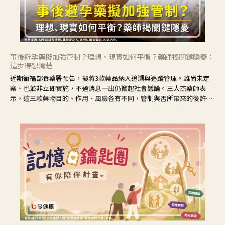
事後避孕藥擬加強管制？理想、現實如何平衡？藥師揭關鍵隱憂：
這步得想清楚
近期衛福部食藥署預告，擬將3款藥品納入追溯與追蹤管理。雖尚未定
案、也並非立即實施，不過消息一出仍掀起社會議論。王人杰藥師表
示，這三款藥物目的、作用、風險各有不同，管制與否所帶來的後許影
響也不同，可先了解其特性。