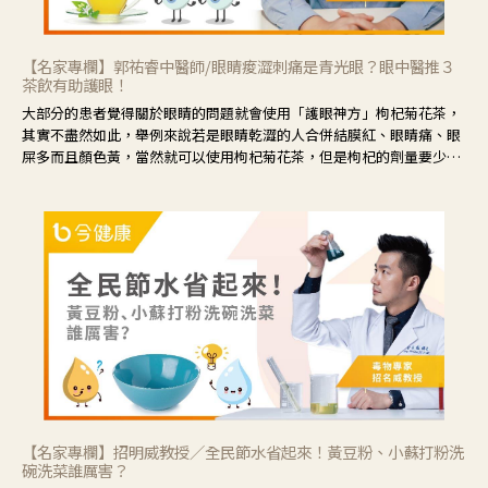
【名家專欄】郭祐睿中醫師/眼睛痠澀刺痛是青光眼？眼中醫推３
茶飲有助護眼！
大部分的患者覺得關於眼睛的問題就會使用「護眼神方」枸杞菊花茶，
其實不盡然如此，舉例來說若是眼睛乾澀的人合併結膜紅、眼睛痛、眼
屎多而且顏色黃，當然就可以使用枸杞菊花茶，但是枸杞的劑量要少，
菊花的劑量要多；若是有以上症狀以外，眼睛還會有灼熱感，眼屎多到
會「牽絲」，也就是水樣分泌物增加，這樣就是感染性結膜炎了，這時
候就要使用菊花、金銀花來治療；假如單純的眼睛乾澀，結膜沒有紅，
眼睛周圍沒有眼屎，這種情況是屬於「陰虛」，就可以使用枸杞、蓮
藕、麥門冬、山藥等比較滋潤的藥材，效果就更顯著。
【名家專欄】招明威教授／全民節水省起來！黃豆粉、小蘇打粉洗
碗洗菜誰厲害？