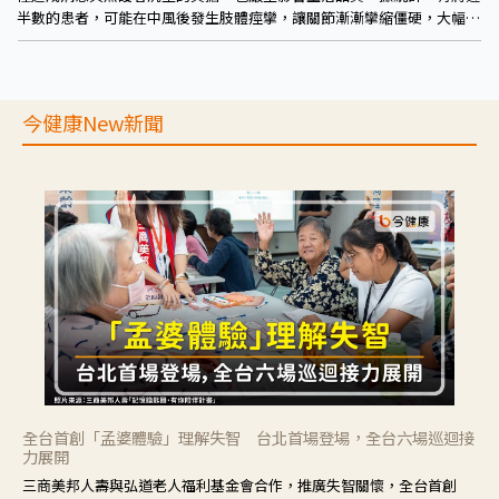
半數的患者，可能在中風後發生肢體痙攣，讓關節漸漸攣縮僵硬，大幅增
加失能風險。因此為避免失能，務必積極介入治療肢體痙攣，透過復健及
藥物治療雙管齊下，讓生活及早重回正軌！
今健康New新聞
全台首創「孟婆體驗」理解失智 台北首場登場，全台六場巡迴接
力展開
三商美邦人壽與弘道老人福利基金會合作，推廣失智關懷，全台首創