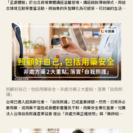
「孟婆體驗」於台北首場實體講座溫馨登場。講座跳脫傳統模式，用結
合情境互動等豐富活動，將抽象的失智轉化為可感受、可討論的生活情
境，並引導民眾在家人開始出現改變時，以理解取代責備、以耐心回應
不安。
照顧好自己，包括用藥安全。非處方藥２大重點，落實「自我照
護」
台灣已邁入超高齡社會，「自我照護」已成重要課題。然而，日常非必
要用藥、或用藥不當造成身體影響屢見不鮮，用藥安全實在重要。社團
法人台灣自我照護產業協會 提出「非處方藥正確使用」與「藥師給
力」，鼓勵民眾建立安全且正確的自我照護習慣。