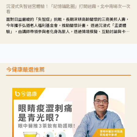
沉浸式失智迷宮體驗！「記憶鑰匙圈」打開迷霧。北中南場次一次
看
面對日益嚴峻的「失智症」挑戰，長期深耕高齡關懷的三商美邦人壽，
今年攜手弘道老人福利基金會，推動關懷計畫。 透過沉浸式「孟婆體
驗」，由講師帶領參與者化身為旅人，透過情境模擬、互動討論與卡牌
推理等，讓參與者親身感受失智症者在記憶迷宮中面臨的混亂、判斷困
難與生活挑戰。
今健康嚴選推薦