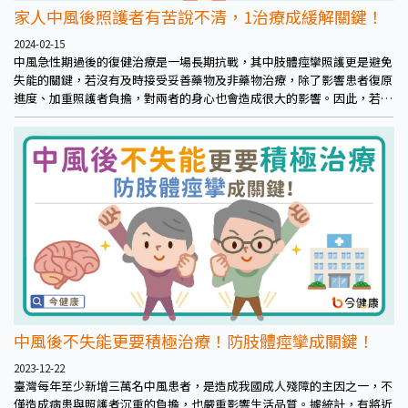
家人中風後照護者有苦說不清，1治療成緩解關鍵！
2024-02-15
中風急性期過後的復健治療是一場長期抗戰，其中肢體痙攣照護更是避免
失能的關鍵，若沒有及時接受妥善藥物及非藥物治療，除了影響患者復原
進度、加重照護者負擔，對兩者的身心也會造成很大的影響。因此，若有
觀察到疑似肢體痙攣症狀出現時，應及早與醫師討論評估是否可接受肉毒
桿菌素治療，讓肢體盡早恢復軟Q狀態，有助於減輕照護者的壓力，患者
的復健也會更有成效！
中風後不失能更要積極治療！防肢體痙攣成關鍵！
2023-12-22
臺灣每年至少新增三萬名中風患者，是造成我國成人殘障的主因之一，不
僅造成病患與照護者沉重的負擔，也嚴重影響生活品質。據統計，有將近