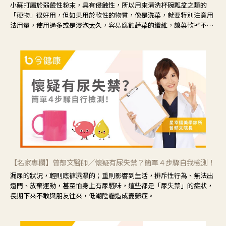
小蘇打屬於弱鹼性粉末，具有侵蝕性，所以用來清洗杯碗瓢盆之類的
「硬物」很好用，但如果用於軟性的物質，像是洗菜，就要特別注意用
法用量，使用過多或是浸泡太久，容易腐蝕蔬菜的纖維，讓菜軟掉不清
脆。
【名家專欄】曾郁文醫師／懷疑有尿失禁？簡單４步驟自我檢測！
漏尿的狀況，輕則底褲濕濕的；重則影響到生活，排斥性行為、無法出
遠門、放棄運動，甚至怕身上有尿騷味，這些都是「尿失禁」的症狀，
長期下來不敢與朋友往來，低潮陰霾造成憂鬱症。