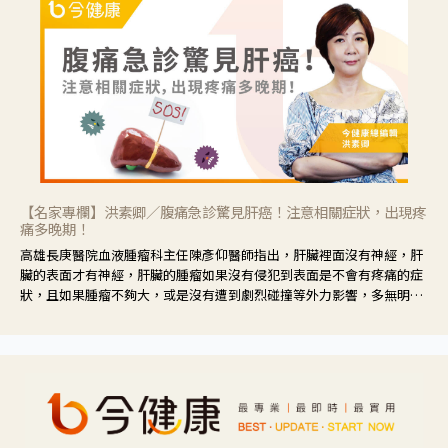
【名家專欄】洪素卿／腹痛急診驚見肝癌！注意相關症狀，出現疼
痛多晚期！
高雄長庚醫院血液腫瘤科主任陳彥仰醫師指出，肝臟裡面沒有神經，肝
臟的表面才有神經，肝臟的腫瘤如果沒有侵犯到表面是不會有疼痛的症
狀，且如果腫瘤不夠大，或是沒有遭到劇烈碰撞等外力影響，多無明顯
症狀，一旦患者出現疲勞、食慾不振、體重減輕、上腹部悶痛、肝功能
異常、黃疸、腹部腫大、甚至上腸胃道出血、吐血等肝癌臨床症狀，多
數已是晚期。