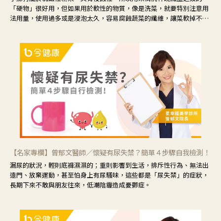
「硬物」很好用，但如果用於軟性的物質，像是洗菜，就要特別注意用
法用量，使用過多或是浸泡太久，容易腐蝕蔬菜的纖維，讓菜軟掉不清
脆。
【名家專欄】曾郁文醫師／懷疑有尿失禁？簡單４步驟自我檢測！
漏尿的狀況，輕則底褲濕濕的；重則影響到生活，排斥性行為、無法出
遠門、放棄運動，甚至怕身上有尿騷味，這些都是「尿失禁」的症狀，
長期下來不敢與朋友往來，低潮陰霾造成憂鬱症。