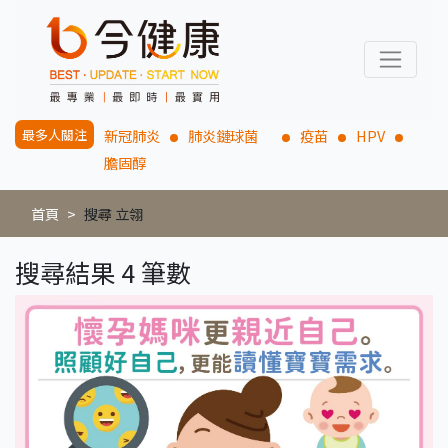
最多人關注
新冠肺炎
肺炎鏈球菌
疫苗
HPV
膽固醇
首頁
搜尋 立翎
搜尋結果 4 筆數