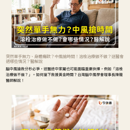
突然單手無力、身體癱軟？中風搶時間！溶栓治療做不做？送醫會
遇哪些情況？醫解說
腦中風搶救分秒必爭，送醫途中家屬也可能面臨重要抉擇，例如「溶栓
治療做不做？」。如何搶下救援黃金時間？台灣腦中風學會理事長陳龍
醫師解說！