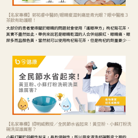
【名家專欄】郭祐睿中醫師/眼睛痠澀刺痛是青光眼？眼中醫推３
茶飲有助護眼！
大部分的患者覺得關於眼睛的問題就會使用「護眼神方」枸杞菊花茶，
其實不盡然如此，舉例來說若是眼睛乾澀的人合併結膜紅、眼睛痛、眼
屎多而且顏色黃，當然就可以使用枸杞菊花茶，但是枸杞的劑量要少，
菊花的劑量要多；若是有以上症狀以外，眼睛還會有灼熱感，眼屎多到
會「牽絲」，也就是水樣分泌物增加，這樣就是感染性結膜炎了，這時
候就要使用菊花、金銀花來治療；假如單純的眼睛乾澀，結膜沒有紅，
眼睛周圍沒有眼屎，這種情況是屬於「陰虛」，就可以使用枸杞、蓮
藕、麥門冬、山藥等比較滋潤的藥材，效果就更顯著。
【名家專欄】招明威教授／全民節水省起來！黃豆粉、小蘇打粉洗
碗洗菜誰厲害？
小蘇打屬於弱鹼性粉末，具有侵蝕性，所以用來清洗杯碗瓢盆之類的