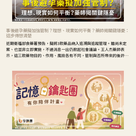
事後避孕藥擬加強管制？理想、現實如何平衡？藥師揭關鍵隱憂：
這步得想清楚
近期衛福部食藥署預告，擬將3款藥品納入追溯與追蹤管理。雖尚未定
案、也並非立即實施，不過消息一出仍掀起社會議論。王人杰藥師表
示，這三款藥物目的、作用、風險各有不同，管制與否所帶來的後許影
響也不同，可先了解其特性。