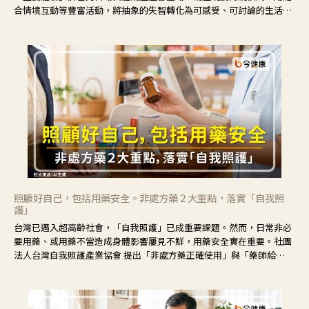
合情境互動等豐富活動，將抽象的失智轉化為可感受、可討論的生活情
境，並引導民眾在家人開始出現改變時，以理解取代責備、以耐心回應
不安。
照顧好自己，包括用藥安全。非處方藥２大重點，落實「自我照
護」
台灣已邁入超高齡社會，「自我照護」已成重要課題。然而，日常非必
要用藥、或用藥不當造成身體影響屢見不鮮，用藥安全實在重要。社團
法人台灣自我照護產業協會 提出「非處方藥正確使用」與「藥師給
力」，鼓勵民眾建立安全且正確的自我照護習慣。