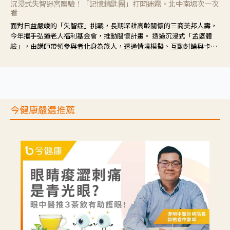
沉浸式失智迷宮體驗！「記憶鑰匙圈」打開迷霧。北中南場次一次
看
面對日益嚴峻的「失智症」挑戰，長期深耕高齡關懷的三商美邦人壽，
今年攜手弘道老人福利基金會，推動關懷計畫。 透過沉浸式「孟婆體
驗」，由講師帶領參與者化身為旅人，透過情境模擬、互動討論與卡牌
推理等，讓參與者親身感受失智症者在記憶迷宮中面臨的混亂、判斷困
難與生活挑戰。
今健康嚴選推薦