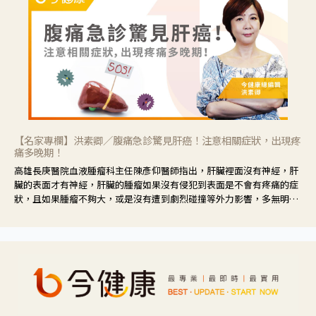
【名家專欄】洪素卿／腹痛急診驚見肝癌！注意相關症狀，出現疼
痛多晚期！
高雄長庚醫院血液腫瘤科主任陳彥仰醫師指出，肝臟裡面沒有神經，肝
臟的表面才有神經，肝臟的腫瘤如果沒有侵犯到表面是不會有疼痛的症
狀，且如果腫瘤不夠大，或是沒有遭到劇烈碰撞等外力影響，多無明顯
症狀，一旦患者出現疲勞、食慾不振、體重減輕、上腹部悶痛、肝功能
異常、黃疸、腹部腫大、甚至上腸胃道出血、吐血等肝癌臨床症狀，多
數已是晚期。