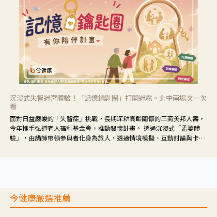
沉浸式失智迷宮體驗！「記憶鑰匙圈」打開迷霧。北中南場次一次
看
面對日益嚴峻的「失智症」挑戰，長期深耕高齡關懷的三商美邦人壽，
今年攜手弘道老人福利基金會，推動關懷計畫。 透過沉浸式「孟婆體
驗」，由講師帶領參與者化身為旅人，透過情境模擬、互動討論與卡牌
推理等，讓參與者親身感受失智症者在記憶迷宮中面臨的混亂、判斷困
難與生活挑戰。
今健康嚴選推薦