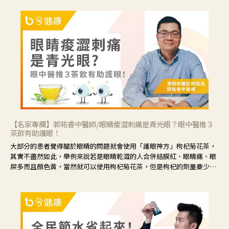
【名家專欄】郭祐睿中醫師/眼睛痠澀刺痛是青光眼？眼中醫推３
茶飲有助護眼！
大部分的患者覺得關於眼睛的問題就會使用「護眼神方」枸杞菊花茶，
其實不盡然如此，舉例來說若是眼睛乾澀的人合併結膜紅、眼睛痛、眼
屎多而且顏色黃，當然就可以使用枸杞菊花茶，但是枸杞的劑量要少，
菊花的劑量要多；若是有以上症狀以外，眼睛還會有灼熱感，眼屎多到
會「牽絲」，也就是水樣分泌物增加，這樣就是感染性結膜炎了，這時
候就要使用菊花、金銀花來治療；假如單純的眼睛乾澀，結膜沒有紅，
眼睛周圍沒有眼屎，這種情況是屬於「陰虛」，就可以使用枸杞、蓮
藕、麥門冬、山藥等比較滋潤的藥材，效果就更顯著。