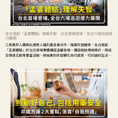
全台首創「孟婆體驗」理解失智 台北首場登場，全台六場巡迴接
力展開
三商美邦人壽與弘道老人福利基金會合作，推廣失智關懷，全台首創
「孟婆體驗」於台北首場實體講座溫馨登場。講座跳脫傳統模式，用結
合情境互動等豐富活動，將抽象的失智轉化為可感受、可討論的生活情
境，並引導民眾在家人開始出現改變時，以理解取代責備、以耐心回應
不安。