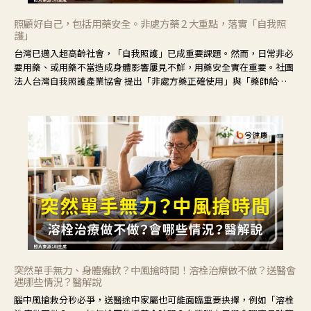
照顧好自己，包括用藥安全。非處方藥２大重點，落實「自我照
護」
台灣已邁入超高齡社會，「自我照護」已成重要課題。然而，日常非必
要用藥、或用藥不當造成身體影響屢見不鮮，用藥安全實在重要。社團
法人台灣自我照護產業協會 提出「非處方藥正確使用」與「藥師給
力」，鼓勵民眾建立安全且正確的自我照護習慣。
突然單手無力、身體癱軟？中風搶時間！溶栓治療做不做？送醫會
遇哪些情況？醫解說
腦中風搶救分秒必爭，送醫途中家屬也可能面臨重要抉擇，例如「溶栓