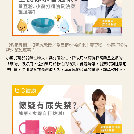
【名家專欄】招明威教授／全民節水省起來！黃豆粉、小蘇打粉洗
碗洗菜誰厲害？
小蘇打屬於弱鹼性粉末，具有侵蝕性，所以用來清洗杯碗瓢盆之類的
「硬物」很好用，但如果用於軟性的物質，像是洗菜，就要特別注意用
法用量，使用過多或是浸泡太久，容易腐蝕蔬菜的纖維，讓菜軟掉不清
脆。