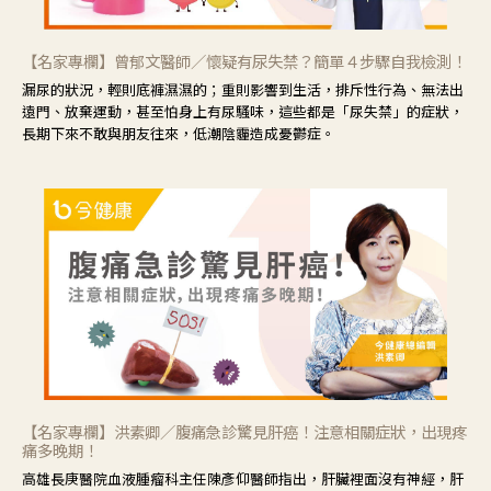
【名家專欄】曾郁文醫師／懷疑有尿失禁？簡單４步驟自我檢測！
漏尿的狀況，輕則底褲濕濕的；重則影響到生活，排斥性行為、無法出
遠門、放棄運動，甚至怕身上有尿騷味，這些都是「尿失禁」的症狀，
長期下來不敢與朋友往來，低潮陰霾造成憂鬱症。
【名家專欄】洪素卿／腹痛急診驚見肝癌！注意相關症狀，出現疼
痛多晚期！
高雄長庚醫院血液腫瘤科主任陳彥仰醫師指出，肝臟裡面沒有神經，肝