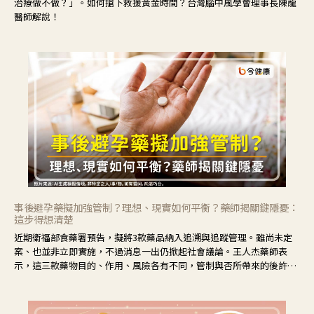
治療做不做？」。如何搶下救援黃金時間？台灣腦中風學會理事長陳龍
醫師解說！
事後避孕藥擬加強管制？理想、現實如何平衡？藥師揭關鍵隱憂：
這步得想清楚
近期衛福部食藥署預告，擬將3款藥品納入追溯與追蹤管理。雖尚未定
案、也並非立即實施，不過消息一出仍掀起社會議論。王人杰藥師表
示，這三款藥物目的、作用、風險各有不同，管制與否所帶來的後許影
響也不同，可先了解其特性。