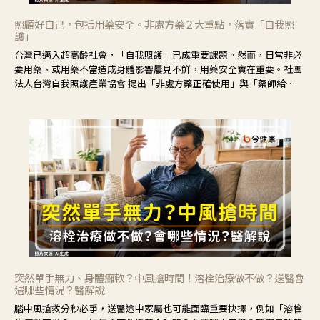
照顧好自己，包括用藥安全。非處方藥２大重點，落實「自我照
護」
台灣已邁入超高齡社會，「自我照護」已成重要課題。然而，日常非必
要用藥、或用藥不當造成身體影響屢見不鮮，用藥安全實在重要。社團
法人台灣自我照護產業協會 提出「非處方藥正確使用」與「藥師給
力」，鼓勵民眾建立安全且正確的自我照護習慣。
突然單手無力、身體癱軟？中風搶時間！溶栓治療做不做？送醫會
遇哪些情況？醫解說
腦中風搶救分秒必爭，送醫途中家屬也可能面臨重要抉擇，例如「溶栓