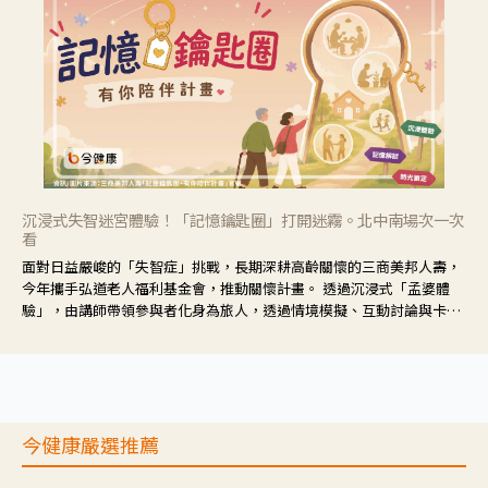
沉浸式失智迷宮體驗！「記憶鑰匙圈」打開迷霧。北中南場次一次
看
面對日益嚴峻的「失智症」挑戰，長期深耕高齡關懷的三商美邦人壽，
今年攜手弘道老人福利基金會，推動關懷計畫。 透過沉浸式「孟婆體
驗」，由講師帶領參與者化身為旅人，透過情境模擬、互動討論與卡牌
推理等，讓參與者親身感受失智症者在記憶迷宮中面臨的混亂、判斷困
難與生活挑戰。
今健康嚴選推薦