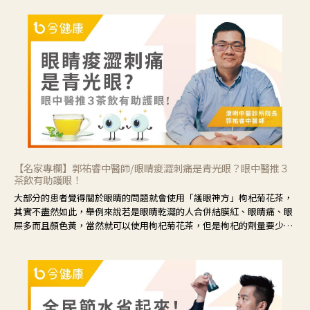
【名家專欄】郭祐睿中醫師/眼睛痠澀刺痛是青光眼？眼中醫推３
茶飲有助護眼！
大部分的患者覺得關於眼睛的問題就會使用「護眼神方」枸杞菊花茶，
其實不盡然如此，舉例來說若是眼睛乾澀的人合併結膜紅、眼睛痛、眼
屎多而且顏色黃，當然就可以使用枸杞菊花茶，但是枸杞的劑量要少，
菊花的劑量要多；若是有以上症狀以外，眼睛還會有灼熱感，眼屎多到
會「牽絲」，也就是水樣分泌物增加，這樣就是感染性結膜炎了，這時
候就要使用菊花、金銀花來治療；假如單純的眼睛乾澀，結膜沒有紅，
眼睛周圍沒有眼屎，這種情況是屬於「陰虛」，就可以使用枸杞、蓮
藕、麥門冬、山藥等比較滋潤的藥材，效果就更顯著。