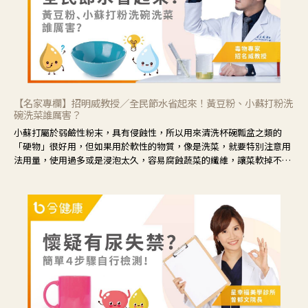
【名家專欄】招明威教授／全民節水省起來！黃豆粉、小蘇打粉洗
碗洗菜誰厲害？
小蘇打屬於弱鹼性粉末，具有侵蝕性，所以用來清洗杯碗瓢盆之類的
「硬物」很好用，但如果用於軟性的物質，像是洗菜，就要特別注意用
法用量，使用過多或是浸泡太久，容易腐蝕蔬菜的纖維，讓菜軟掉不清
脆。