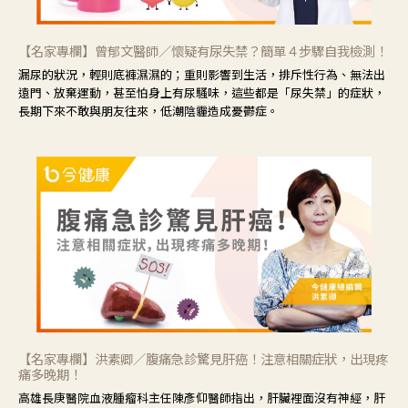
【名家專欄】曾郁文醫師／懷疑有尿失禁？簡單４步驟自我檢測！
漏尿的狀況，輕則底褲濕濕的；重則影響到生活，排斥性行為、無法出
遠門、放棄運動，甚至怕身上有尿騷味，這些都是「尿失禁」的症狀，
長期下來不敢與朋友往來，低潮陰霾造成憂鬱症。
【名家專欄】洪素卿／腹痛急診驚見肝癌！注意相關症狀，出現疼
痛多晚期！
高雄長庚醫院血液腫瘤科主任陳彥仰醫師指出，肝臟裡面沒有神經，肝