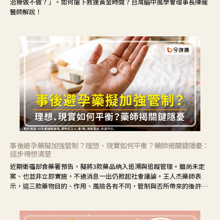
治療做不做？」。如何搶下救援黃金時間？台灣腦中風學會理事長陳龍
醫師解說！
事後避孕藥擬加強管制？理想、現實如何平衡？藥師揭關鍵隱憂：
這步得想清楚
近期衛福部食藥署預告，擬將3款藥品納入追溯與追蹤管理。雖尚未定
案、也並非立即實施，不過消息一出仍掀起社會議論。王人杰藥師表
示，這三款藥物目的、作用、風險各有不同，管制與否所帶來的後許影
響也不同，可先了解其特性。