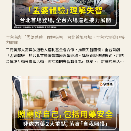
全台首創「孟婆體驗」理解失智 台北首場登場，全台六場巡迴接
力展開
三商美邦人壽與弘道老人福利基金會合作，推廣失智關懷，全台首創
「孟婆體驗」於台北首場實體講座溫馨登場。講座跳脫傳統模式，用結
合情境互動等豐富活動，將抽象的失智轉化為可感受、可討論的生活情
境，並引導民眾在家人開始出現改變時，以理解取代責備、以耐心回應
不安。