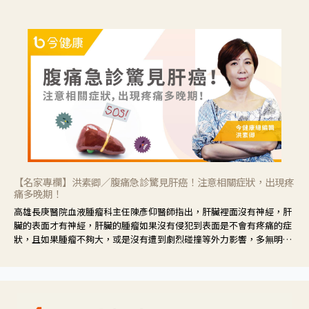
【名家專欄】洪素卿／腹痛急診驚見肝癌！注意相關症狀，出現疼
痛多晚期！
高雄長庚醫院血液腫瘤科主任陳彥仰醫師指出，肝臟裡面沒有神經，肝
臟的表面才有神經，肝臟的腫瘤如果沒有侵犯到表面是不會有疼痛的症
狀，且如果腫瘤不夠大，或是沒有遭到劇烈碰撞等外力影響，多無明顯
症狀，一旦患者出現疲勞、食慾不振、體重減輕、上腹部悶痛、肝功能
異常、黃疸、腹部腫大、甚至上腸胃道出血、吐血等肝癌臨床症狀，多
數已是晚期。