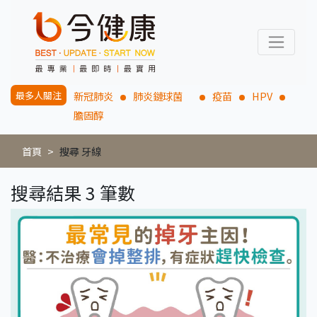
最多人關注
新冠肺炎
肺炎鏈球菌
疫苗
HPV
膽固醇
首頁
搜尋 牙線
搜尋結果 3 筆數