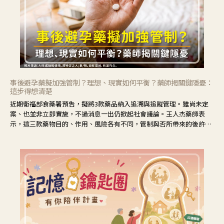
事後避孕藥擬加強管制？理想、現實如何平衡？藥師揭關鍵隱憂：
這步得想清楚
近期衛福部食藥署預告，擬將3款藥品納入追溯與追蹤管理。雖尚未定
案、也並非立即實施，不過消息一出仍掀起社會議論。王人杰藥師表
示，這三款藥物目的、作用、風險各有不同，管制與否所帶來的後許影
響也不同，可先了解其特性。