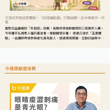
沉浸式失智迷宮體驗！「記憶鑰匙圈」打開迷霧。北中南場次一次
看
面對日益嚴峻的「失智症」挑戰，長期深耕高齡關懷的三商美邦人壽，
今年攜手弘道老人福利基金會，推動關懷計畫。 透過沉浸式「孟婆體
驗」，由講師帶領參與者化身為旅人，透過情境模擬、互動討論與卡牌
推理等，讓參與者親身感受失智症者在記憶迷宮中面臨的混亂、判斷困
難與生活挑戰。
今健康嚴選推薦