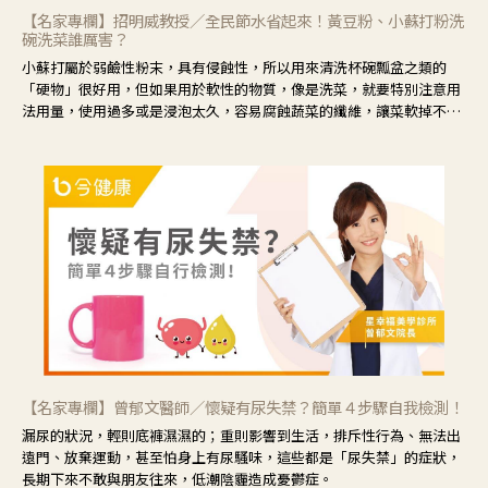
【名家專欄】招明威教授／全民節水省起來！黃豆粉、小蘇打粉洗
碗洗菜誰厲害？
小蘇打屬於弱鹼性粉末，具有侵蝕性，所以用來清洗杯碗瓢盆之類的
「硬物」很好用，但如果用於軟性的物質，像是洗菜，就要特別注意用
法用量，使用過多或是浸泡太久，容易腐蝕蔬菜的纖維，讓菜軟掉不清
脆。
【名家專欄】曾郁文醫師／懷疑有尿失禁？簡單４步驟自我檢測！
漏尿的狀況，輕則底褲濕濕的；重則影響到生活，排斥性行為、無法出
遠門、放棄運動，甚至怕身上有尿騷味，這些都是「尿失禁」的症狀，
長期下來不敢與朋友往來，低潮陰霾造成憂鬱症。