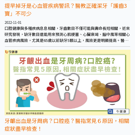
提早掉牙是心血管疾病警訊？醫教正確潔牙「護齒3
寶」不可少
2022-11-01
口腔健康與多種疾病息息相關，牙齒數目不僅可能與壽命長短相關，近來
研究發現，缺牙數目還能用來預測心肌梗塞、心臟衰竭、腦中風等相關心
血管疾病風險，尤其是65歲以前缺牙5顆以上，風險更是明顯提高。醫師
呼籲，做好口腔保健，養「牙也能存健康。為了提醒國人正視口腔健康，
台北市牙醫師公會30日於北市林森公園舉行「2022全齡護齒園遊會」，
號召民眾不分年齡，一起「護」齒保健康。
牙齦出血是牙周病？口腔癌？醫指常見６原因，相關
症狀盡早檢查！