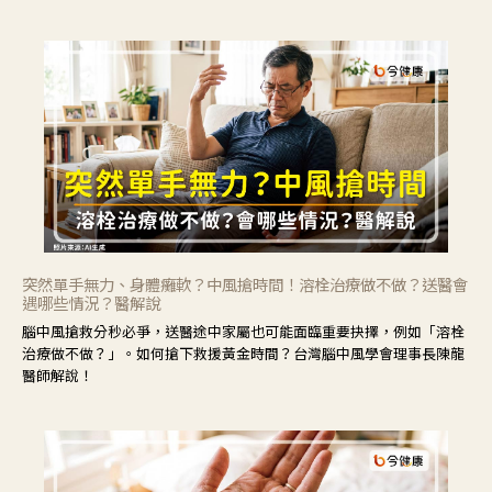
力」，鼓勵民眾建立安全且正確的自我照護習慣。
突然單手無力、身體癱軟？中風搶時間！溶栓治療做不做？送醫會
遇哪些情況？醫解說
腦中風搶救分秒必爭，送醫途中家屬也可能面臨重要抉擇，例如「溶栓
治療做不做？」。如何搶下救援黃金時間？台灣腦中風學會理事長陳龍
醫師解說！