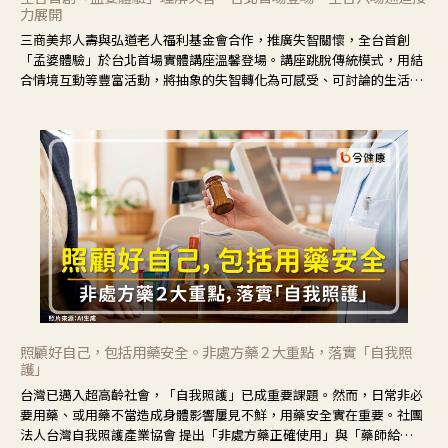
力展開
三商美邦人壽與弘道老人福利基金會合作，推廣失智關懷，全台首創
「孟婆體驗」於台北首場實體講座溫馨登場。講座跳脫傳統模式，用結
合情境互動等豐富活動，將抽象的失智轉化為可感受、可討論的生活情
境，並引導民眾在家人開始出現改變時，以理解取代責備、以耐心回應
不安。
照顧好自己，包括用藥安全。非處方藥２大重點，落實「自我照
護」
台灣已邁入超高齡社會，「自我照護」已成重要課題。然而，日常非必
要用藥、或用藥不當造成身體影響屢見不鮮，用藥安全實在重要。社團
法人台灣自我照護產業協會 提出「非處方藥正確使用」與「藥師給