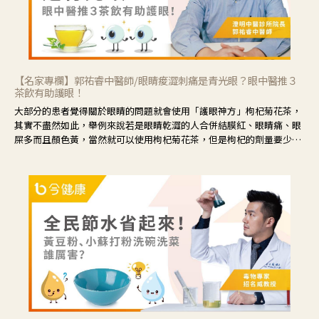
【名家專欄】郭祐睿中醫師/眼睛痠澀刺痛是青光眼？眼中醫推３
茶飲有助護眼！
大部分的患者覺得關於眼睛的問題就會使用「護眼神方」枸杞菊花茶，
其實不盡然如此，舉例來說若是眼睛乾澀的人合併結膜紅、眼睛痛、眼
屎多而且顏色黃，當然就可以使用枸杞菊花茶，但是枸杞的劑量要少，
菊花的劑量要多；若是有以上症狀以外，眼睛還會有灼熱感，眼屎多到
會「牽絲」，也就是水樣分泌物增加，這樣就是感染性結膜炎了，這時
候就要使用菊花、金銀花來治療；假如單純的眼睛乾澀，結膜沒有紅，
眼睛周圍沒有眼屎，這種情況是屬於「陰虛」，就可以使用枸杞、蓮
藕、麥門冬、山藥等比較滋潤的藥材，效果就更顯著。