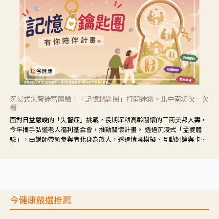
沉浸式失智迷宮體驗！「記憶鑰匙圈」打開迷霧。北中南場次一次
看
面對日益嚴峻的「失智症」挑戰，長期深耕高齡關懷的三商美邦人壽，
今年攜手弘道老人福利基金會，推動關懷計畫。 透過沉浸式「孟婆體
驗」，由講師帶領參與者化身為旅人，透過情境模擬、互動討論與卡牌
推理等，讓參與者親身感受失智症者在記憶迷宮中面臨的混亂、判斷困
難與生活挑戰。
今健康嚴選推薦