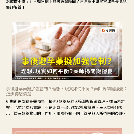
治療做不做？」。如何搶下救援黃金時間？台灣腦中風學會理事長陳龍
醫師解說！
事後避孕藥擬加強管制？理想、現實如何平衡？藥師揭關鍵隱憂：
這步得想清楚
近期衛福部食藥署預告，擬將3款藥品納入追溯與追蹤管理。雖尚未定
案、也並非立即實施，不過消息一出仍掀起社會議論。王人杰藥師表
示，這三款藥物目的、作用、風險各有不同，管制與否所帶來的後許影
響也不同，可先了解其特性。