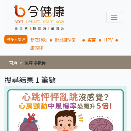
最多人關注
新冠肺炎
肺炎鏈球菌
疫苗
HPV
膽固醇
首頁
搜尋 李俊偉
搜尋結果 1 筆數