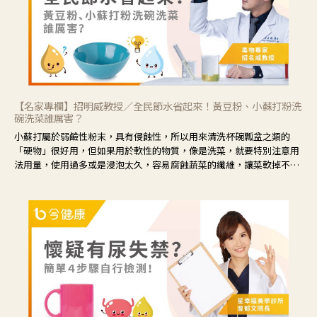
【名家專欄】招明威教授／全民節水省起來！黃豆粉、小蘇打粉洗
碗洗菜誰厲害？
小蘇打屬於弱鹼性粉末，具有侵蝕性，所以用來清洗杯碗瓢盆之類的
「硬物」很好用，但如果用於軟性的物質，像是洗菜，就要特別注意用
法用量，使用過多或是浸泡太久，容易腐蝕蔬菜的纖維，讓菜軟掉不清
脆。