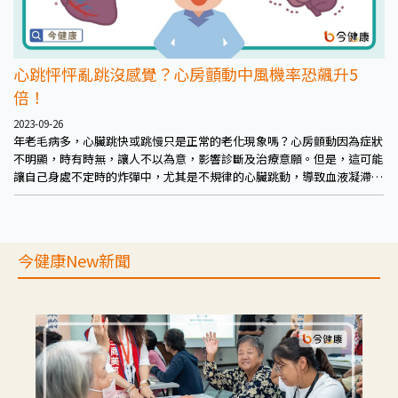
心跳怦怦亂跳沒感覺？心房顫動中風機率恐飆升5
倍！
2023-09-26
年老毛病多，心臟跳快或跳慢只是正常的老化現象嗎？心房顫動因為症狀
不明顯，時有時無，讓人不以為意，影響診斷及治療意願。但是，這可能
讓自己身處不定時的炸彈中，尤其是不規律的心臟跳動，導致血液凝滯形
成血栓，便有可能引起腦中風，甚或是其他器官栓塞，大大提升死亡率及
失能風險。因此出現心悸、頭暈、疲倦等症狀，加上自身是高風險族群，
應提高警覺，及早診斷並積極治療，慎防心房顫動帶來的威脅。
今健康New新聞