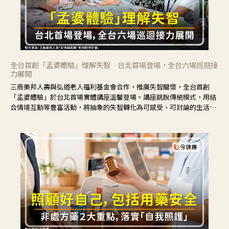
全台首創「孟婆體驗」理解失智 台北首場登場，全台六場巡迴接
力展開
三商美邦人壽與弘道老人福利基金會合作，推廣失智關懷，全台首創
「孟婆體驗」於台北首場實體講座溫馨登場。講座跳脫傳統模式，用結
合情境互動等豐富活動，將抽象的失智轉化為可感受、可討論的生活情
境，並引導民眾在家人開始出現改變時，以理解取代責備、以耐心回應
不安。