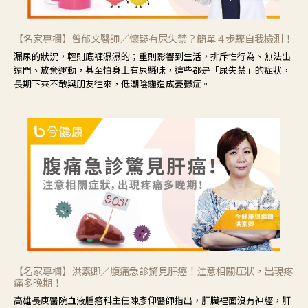
【名家專欄】曾郁文醫師／懷疑有尿失禁？簡單４步驟自我檢測！
漏尿的狀況，輕則底褲濕濕的；重則影響到生活，排斥性行為、無法出
遠門、放棄運動，甚至怕身上有尿騷味，這些都是「尿失禁」的症狀，
長期下來不敢與朋友往來，低潮陰霾造成憂鬱症。
【名家專欄】洪素卿／腹痛急診驚見肝癌！注意相關症狀，出現疼
痛多晚期！
高雄長庚醫院血液腫瘤科主任陳彥仰醫師指出，肝臟裡面沒有神經，肝