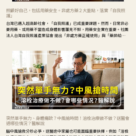
照顧好自己，包括用藥安全。非處方藥２大重點，落實「自我照
護」
台灣已邁入超高齡社會，「自我照護」已成重要課題。然而，日常非必
要用藥、或用藥不當造成身體影響屢見不鮮，用藥安全實在重要。社團
法人台灣自我照護產業協會 提出「非處方藥正確使用」與「藥師給
力」，鼓勵民眾建立安全且正確的自我照護習慣。
突然單手無力、身體癱軟？中風搶時間！溶栓治療做不做？送醫會
遇哪些情況？醫解說
腦中風搶救分秒必爭，送醫途中家屬也可能面臨重要抉擇，例如「溶栓