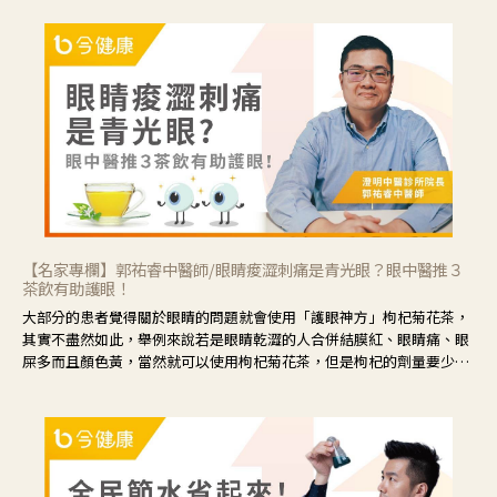
【名家專欄】郭祐睿中醫師/眼睛痠澀刺痛是青光眼？眼中醫推３
茶飲有助護眼！
大部分的患者覺得關於眼睛的問題就會使用「護眼神方」枸杞菊花茶，
其實不盡然如此，舉例來說若是眼睛乾澀的人合併結膜紅、眼睛痛、眼
屎多而且顏色黃，當然就可以使用枸杞菊花茶，但是枸杞的劑量要少，
菊花的劑量要多；若是有以上症狀以外，眼睛還會有灼熱感，眼屎多到
會「牽絲」，也就是水樣分泌物增加，這樣就是感染性結膜炎了，這時
候就要使用菊花、金銀花來治療；假如單純的眼睛乾澀，結膜沒有紅，
眼睛周圍沒有眼屎，這種情況是屬於「陰虛」，就可以使用枸杞、蓮
藕、麥門冬、山藥等比較滋潤的藥材，效果就更顯著。