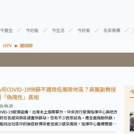
今養生
今好瘦
今生活
今好看
名家專欄
HPV
膽固醇
為何COVID-19快篩不適用低風險地區？高醫副教授
揭「偽陽性」真相
21-05-25
OVID-19疫情延燒，台灣本土個案攀升，中央流行疫情指揮中心與地方
府在各感染熱區建置快篩站。但有不少民眾認為，應全面推動快篩，
能找出社區中的無症狀傳染者並減少感染風險。指揮中心醫療應變組
組長羅一鈞曾指出，在盛行率偏低區域進行快篩，偽陽性有可能高達