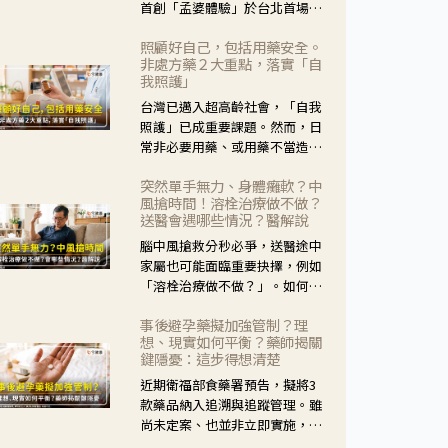
首創「孟婆體驗」於台北首場實
體講座溫馨登場。講座跳脫傳統
照顧好自己，包括用藥安全。
模式，用結合情境互動等豐富活
非處方藥２大重點，落實「自
動，將抽象的失智轉化為可感
我照護」
受、可討論的生活情境，並引導
台灣已邁入超高齡社會，「自我
民眾在家人開始出現改變時，以
照護」已成重要課題。然而，日
理解取代責備、以耐心回應不
常非必要用藥、或用藥不當造成
安。
身體影響屢見不鮮，用藥安全實
突然單手無力、身體癱軟？中
在重要。社團法人台灣自我照護
風搶時間！溶栓治療做不做？
產業協會 提出「非處方藥正確使
送醫會遇哪些情況？醫解說
用」與「藥師給力」，鼓勵民眾
腦中風搶救分秒必爭，送醫途中
建立安全且正確的自我照護習
家屬也可能面臨重要抉擇，例如
慣。
「溶栓治療做不做？」。如何搶
下救援黃金時間？台灣腦中風學
事後避孕藥擬加強管制？理
會理事長陳龍醫師解說！
想、現實如何平衡？藥師揭關
鍵隱憂：這步得想清楚
近期衛福部食藥署預告，擬將3
款藥品納入追溯與追蹤管理。雖
尚未定案、也並非立即實施，不
過消息一出仍掀起社會議論。王