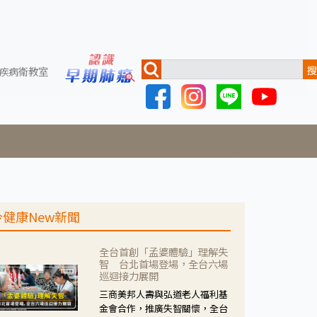
搜
疾病衛教室
今健康New新聞
全台首創「孟婆體驗」理解失
智 台北首場登場，全台六場
巡迴接力展開
三商美邦人壽與弘道老人福利基
金會合作，推廣失智關懷，全台