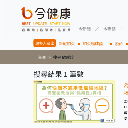
今新聞
今專題
最多人關注
新冠肺炎
肺炎鏈球菌
疫苗
首頁
搜尋 敏感度
搜尋結果 1 筆數
20
C
政
更
副