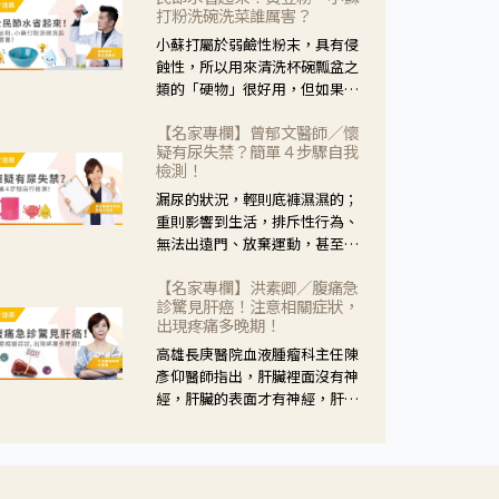
黃，當然就可以使用枸杞菊花
打粉洗碗洗菜誰厲害？
茶，但是枸杞的劑量要少，菊花
小蘇打屬於弱鹼性粉末，具有侵
的劑量要多；若是有以上症狀以
蝕性，所以用來清洗杯碗瓢盆之
外，眼睛還會有灼熱感，眼屎多
類的「硬物」很好用，但如果用
到會「牽絲」，也就是水樣分泌
於軟性的物質，像是洗菜，就要
物增加，這樣就是感染性結膜炎
【名家專欄】曾郁文醫師／懷
特別注意用法用量，使用過多或
了，這時候就要使用菊花、金銀
疑有尿失禁？簡單４步驟自我
是浸泡太久，容易腐蝕蔬菜的纖
花來治療；假如單純的眼睛乾
檢測！
維，讓菜軟掉不清脆。
澀，結膜沒有紅，眼睛周圍沒有
漏尿的狀況，輕則底褲濕濕的；
眼屎，這種情況是屬於「陰
重則影響到生活，排斥性行為、
虛」，就可以使用枸杞、蓮藕、
無法出遠門、放棄運動，甚至怕
麥門冬、山藥等比較滋潤的藥
身上有尿騷味，這些都是「尿失
材，效果就更顯著。
【名家專欄】洪素卿／腹痛急
禁」的症狀，長期下來不敢與朋
診驚見肝癌！注意相關症狀，
友往來，低潮陰霾造成憂鬱症。
出現疼痛多晚期！
高雄長庚醫院血液腫瘤科主任陳
彥仰醫師指出，肝臟裡面沒有神
經，肝臟的表面才有神經，肝臟
的腫瘤如果沒有侵犯到表面是不
會有疼痛的症狀，且如果腫瘤不
夠大，或是沒有遭到劇烈碰撞等
外力影響，多無明顯症狀，一旦