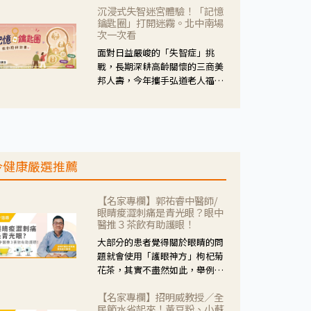
沉浸式失智迷宮體驗！「記憶
人杰藥師表示，這三款藥物目
鑰匙圈」打開迷霧。北中南場
的、作用、風險各有不同，管制
次一次看
與否所帶來的後許影響也不同，
面對日益嚴峻的「失智症」挑
可先了解其特性。
戰，長期深耕高齡關懷的三商美
邦人壽，今年攜手弘道老人福利
基金會，推動關懷計畫。 透過沉
浸式「孟婆體驗」，由講師帶領
參與者化身為旅人，透過情境模
擬、互動討論與卡牌推理等，讓
參與者親身感受失智症者在記憶
今健康嚴選推薦
迷宮中面臨的混亂、判斷困難與
生活挑戰。
【名家專欄】郭祐睿中醫師/
眼睛痠澀刺痛是青光眼？眼中
醫推３茶飲有助護眼！
大部分的患者覺得關於眼睛的問
題就會使用「護眼神方」枸杞菊
花茶，其實不盡然如此，舉例來
說若是眼睛乾澀的人合併結膜
【名家專欄】招明威教授／全
紅、眼睛痛、眼屎多而且顏色
民節水省起來！黃豆粉、小蘇